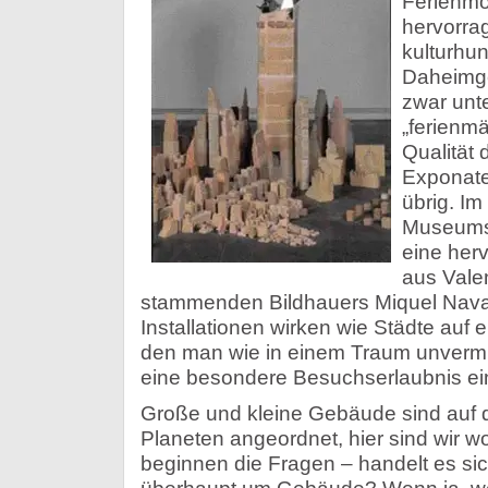
Ferienmo
hervorrag
kulturhu
Daheimge
zwar unt
„ferienmä
Qualität
Exponate
übrig. Im
Museums
eine her
aus Vale
stammenden Bildhauers Miquel Nava
Installationen wirken wie Städte auf
den man wie in einem Traum unvermitte
eine besondere Besuchserlaubnis ei
Große und kleine Gebäude sind auf
Planeten angeordnet, hier sind wir 
beginnen die Fragen – handelt es si