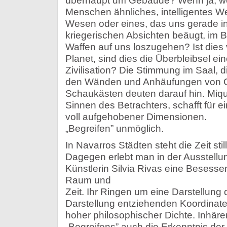
überhaupt um Gebäude? Wenn ja, wer
Menschen ähnliches, intelligentes W
Wesen oder eines, das uns gerade i
kriegerischen Absichten beäugt, im Be
Waffen auf uns loszugehen? Ist dies v
Planet, sind dies die Überbleibsel e
Zivilisation? Die Stimmung im Saal, d
den Wänden und Anhäufungen von Ob
Schaukästen deuten darauf hin. Mique
Sinnen des Betrachters, schafft für
voll aufgehobener Dimensionen.
„Begreifen” unmöglich.
In Navarros Städten steht die Zeit still
Dagegen erlebt man in der Ausstellun
Künstlerin Silvia Rivas eine Besesse
Raum und
Zeit. Ihr Ringen um eine Darstellung d
Darstellung entziehenden Koordinaten
hoher philosophischer Dichte. Inhäre
„Begreifens” auch die Erkenntnis der