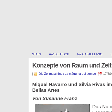
START
A-Z DEUTSCH
A-Z CASTELLANO
K
Konzepte von Raum und Zeit 
|
Die Zeitmaschine / La máquina del tiempo
|
17/8/0
Miquel Navarro und Silvia Rivas i
Bellas Artes
Von Susanne Franz
Das Nati