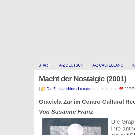
START
A-Z DEUTSCH
A-Z CASTELLANO
K
Macht der Nostalgie (2001)
|
Die Zeitmaschine / La máquina del tiempo
|
23/8/0
Graciela Zar im Centro Cultural Re
Von Susanne Franz
Die Graph
ihre anth