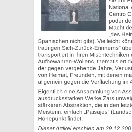
sie auf 
National 
Centro Cu
poder de 
Macht de
„des Heim
Spanischen nicht gibt). Vielleicht k
traurigen Sich-Zurück-Erinnerns” übe
transportiert in ihren Mischtechniken
Aufbewahren-Wollens, thematisiert de
der gegen vergehende Jahre, Verlust 
von Heimat, Freunden, mit denen man Z
allgemein gegen die Verflachung im Al
Eigentlich eine Ansammlung von Asso
ausdrucksstarken Werke Zars unweig
stärkeren Abstraktion, die in den letz
Meisterin, einfach „Paisajes” (Landsc
Höhepunkt findet.
Dieser Artikel erschien am 29.12.200