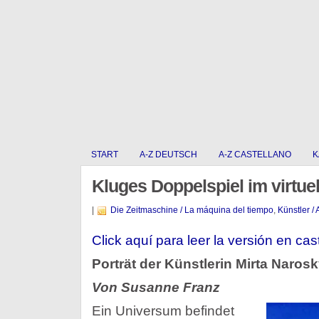
START
A-Z DEUTSCH
A-Z CASTELLANO
K
Kluges Doppelspiel im virtue
|
Die Zeitmaschine / La máquina del tiempo
,
Künstler / 
Click aquí para leer la versión en cas
Porträt der Künstlerin Mirta Naros
Von Susanne Franz
Ein Universum befindet