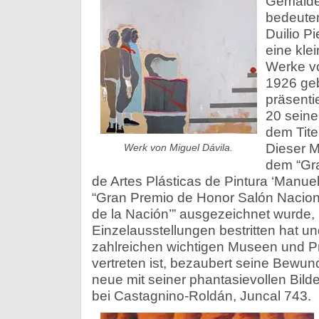
Gemälde
bedeuten
Duilio Pi
eine klei
Werke v
1926 geb
präsenti
20 seine
dem Tite
Dieser M
Werk von Miguel Dávila.
dem “Gra
de Artes Plásticas de Pintura ‘Manue
“Gran Premio de Honor Salón Naciona
de la Nación’” ausgezeichnet wurde,
Einzelausstellungen bestritten hat u
zahlreichen wichtigen Museen und 
vertreten ist, bezaubert seine Bewun
neue mit seiner phantasievollen Bild
bei Castagnino-Roldán, Juncal 743.