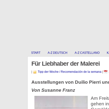
START
A-Z DEUTSCH
A-Z CASTELLANO
K
Für Liebhaber der Malerei
|
Tipp der Woche / Recomendación de la semana
|
Ausstellungen von Duilio Pierri un
Von Susanne Franz
Am Frei
gehen in