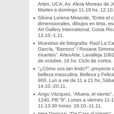
Artes, UCA, Av. Alicia Moreau de 
Martes a domingo 11-19 hs. 12.10.
Silvina Lorena Mirasole, “Entre el cie
dimensionales, dibujos en tinta, es
Art Gallery International, Costa Ri
12.10.-1.11.
Muestras de fotografía: Raúl La C
García, “Barroco” / Rosana Simonas
muertes”. ArtexArte, Lavalleja 106
de octubre, 16 hs: Ciclo de cortos.
“¿Cómo sos tan lindo?”, proyecto 
belleza masculina. Belleza y Felic
900. Lun a vie de 11 a 21 hs, Sáb
14.10.-20.11.
Angu Vázquez, “Afuera, el viento”, 
1240, PB “9”. Lunes a viernes 11-
11-13.30 horas. 18.10.-11.11.
Irma Dariozzi, “De Cara al Viento”,