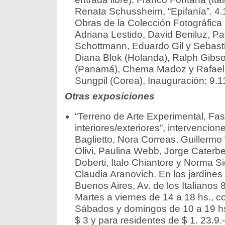
Renata Schussheim, “Epifanía”. 4.1
Obras de la Colección Fotográfica
Adriana Lestido, David Beniluz, Pa
Schottmann, Eduardo Gil y Sebasti
Diana Blok (Holanda), Ralph Gibs
(Panamá), Chema Madoz y Rafael 
Sungpil (Corea). Inauguración: 9.1
Otras exposiciones
“Terreno de Arte Experimental, Fa
interiores/exteriores”, intervencion
Baglietto, Nora Correas, Guillerm
Olivi, Paulina Webb, Jorge Caterbet
Doberti, Italo Chiantore y Norma S
Claudia Aranovich. En los jardine
Buenos Aires, Av. de los Italianos 
Martes a viernes de 14 a 18 hs., con
Sábados y domingos de 10 a 19 hs
$ 3 y para residentes de $ 1. 23.9.