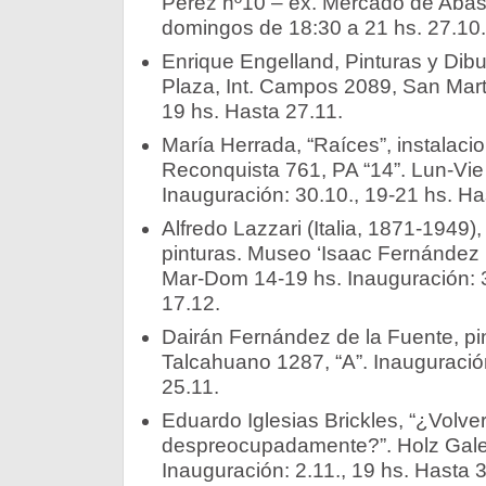
Pérez nº10 – ex. Mercado de Abas
domingos de 18:30 a 21 hs. 27.10.
Enrique Engelland, Pinturas y Dibu
Plaza, Int. Campos 2089, San Martí
19 hs. Hasta 27.11.
María Herrada, “Raíces”, instalaci
Reconquista 761, PA “14”. Lun-Vie
Inauguración: 30.10., 19-21 hs. Ha
Alfredo Lazzari (Italia, 1871-1949),
pinturas. Museo ‘Isaac Fernández 
Mar-Dom 14-19 hs. Inauguración: 3
17.12.
Dairán Fernández de la Fuente, pin
Talcahuano 1287, “A”. Inauguración
25.11.
Eduardo Iglesias Brickles, “¿Volve
despreocupadamente?”. Holz Galerí
Inauguración: 2.11., 19 hs. Hasta 3