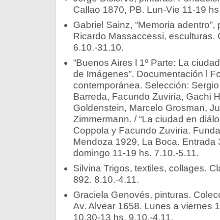
Callao 1870, PB. Lun-Vie 11-19 hs.
Gabriel Sainz, “Memoria adentro”, pi
Ricardo Massaccessi, esculturas. G
6.10.-31.10.
“Buenos Aires l 1º Parte: La ciudad 
de Imágenes”. Documentación l Fot
contemporánea. Selección: Sergio
Barreda, Facundo Zuviría, Gachi H
Goldenstein, Marcelo Grosman, Ju
Zimmermann. / “La ciudad en diálo
Coppola y Facundo Zuviría. Funda
Mendoza 1929, La Boca. Entrada 3
domingo 11-19 hs. 7.10.-5.11.
Silvina Trigos, textiles, collages. 
892. 8.10.-4.11.
Graciela Genovés, pinturas. Colec
Av. Alvear 1658. Lunes a viernes 
10.30-13 hs. 9.10.-4.11.