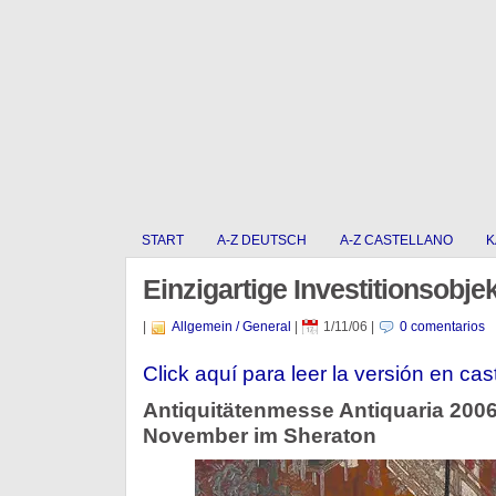
START
A-Z DEUTSCH
A-Z CASTELLANO
K
Einzigartige Investitionsobje
|
Allgemein / General
|
1/11/06
|
0 comentarios
Click aquí para leer la versión en cas
Antiquitätenmesse Antiquaria 2006,
November im Sheraton