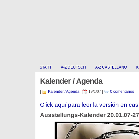
START
A-Z DEUTSCH
A-Z CASTELLANO
K
Kalender / Agenda
|
Kalender / Agenda
|
19/1/07
|
0 comentarios
Click aquí para leer la versión en cas
Ausstellungs-Kalender 20.01.07-27