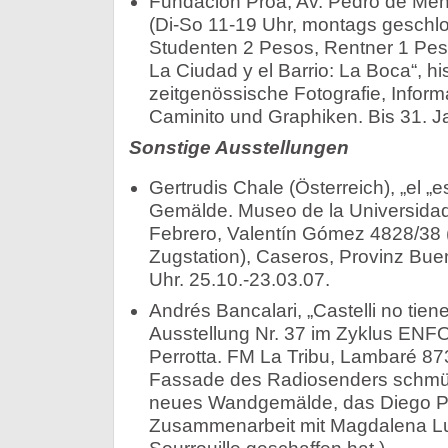
Fundación Proa, Av. Pedro de Me
(Di-So 11-19 Uhr, montags geschlos
Studenten 2 Pesos, Rentner 1 Peso
La Ciudad y el Barrio: La Boca“, hi
zeitgenössische Fotografie, Inform
Caminito und Graphiken. Bis 31. J
Sonstige Ausstellungen
Gertrudis Chale (Österreich), „el „e
Gemälde. Museo de la Universidad
Febrero, Valentín Gómez 4828/38 
Zugstation), Caseros, Provinz Bue
Uhr. 25.10.-23.03.07.
Andrés Bancalari, „Castelli no tiene
Ausstellung Nr. 37 im Zyklus ENF
Perrotta. FM La Tribu, Lambaré 873
Fassade des Radiosenders schmüc
neues Wandgemälde, das Diego Pe
Zusammenarbeit mit Magdalena Lut