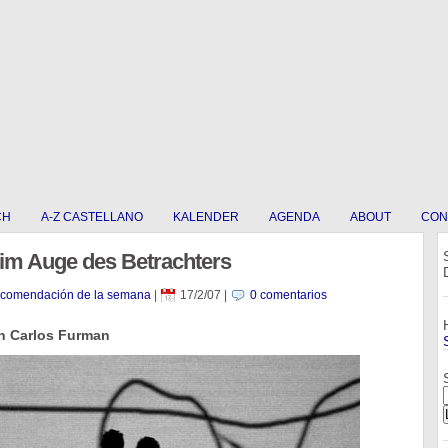
CH
A-Z CASTELLANO
KALENDER
AGENDA
ABOUT
CON
 im Auge des Betrachters
ecomendación de la semana
|
17/2/07
|
0 comentarios
n Carlos Furman