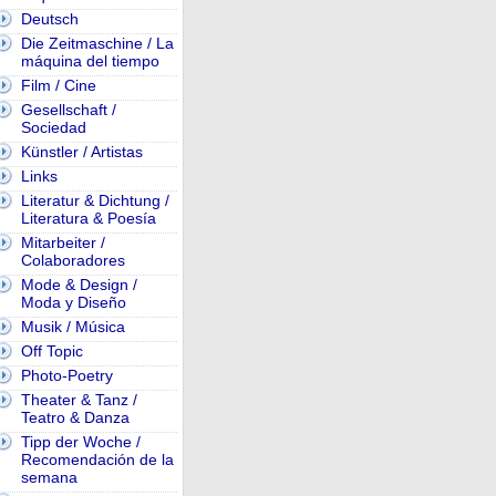
Deutsch
Die Zeitmaschine / La
máquina del tiempo
Film / Cine
Gesellschaft /
Sociedad
Künstler / Artistas
Links
Literatur & Dichtung /
Literatura & Poesía
Mitarbeiter /
Colaboradores
Mode & Design /
Moda y Diseño
Musik / Música
Off Topic
Photo-Poetry
Theater & Tanz /
Teatro & Danza
Tipp der Woche /
Recomendación de la
semana