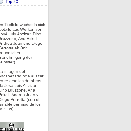
Top 20
Im Titelbild wechseln sich
Details aus Werken von
José Luis Anzizar, Dino
Bruzzone, Ana Eckell,
Andrea Juan und Diego
Perrotta ab (mit
freundlicher
Genehmigung der
Künstler).
La imagen del
encabezado rota al azar
entre detalles de obras
de José Luis Anzizar,
Dino Bruzzone, Ana
Eckell, Andrea Juan y
Diego Perrotta (con el
amable permiso de los
rtistas).