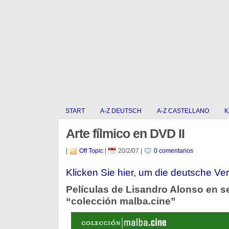
START
A-Z DEUTSCH
A-Z CASTELLANO
K
Arte fílmico en DVD II
|
Off Topic
|
20/2/07
|
0 comentarios
Klicken Sie hier, um die deutsche Ver
Películas de Lisandro Alonso en s
“colección malba.cine”