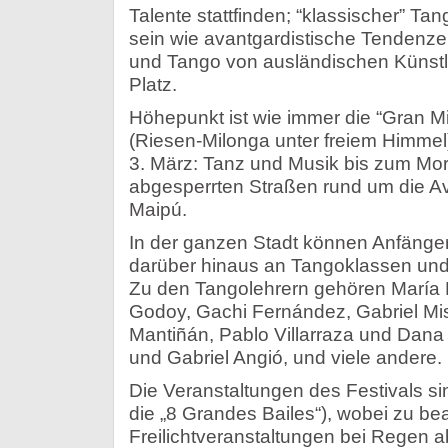
Talente stattfinden; “klassischer” Ta
sein wie avantgardistische Tendenze
und Tango von ausländischen Künstle
Platz.
Höhepunkt ist wie immer die “Gran Mil
(Riesen-Milonga unter freiem Himm
3. März: Tanz und Musik bis zum Mo
abgesperrten Straßen rund um die A
Maipú.
In der ganzen Stadt können Anfänger
darüber hinaus an Tangoklassen und
Zu den Tangolehrern gehören María N
Godoy, Gachi Fernández, Gabriel Mi
Mantiñán, Pablo Villarraza und Dana 
und Gabriel Angió, und viele andere.
Die Veranstaltungen des Festivals s
die „8 Grandes Bailes“), wobei zu bea
Freilichtveranstaltungen bei Regen