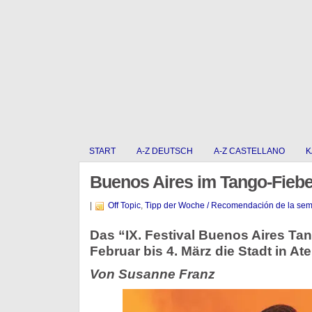
START
A-Z DEUTSCH
A-Z CASTELLANO
K
Buenos Aires im Tango-Fiebe
|
Off Topic
,
Tipp der Woche / Recomendación de la se
Das “IX. Festival Buenos Aires Tan
Februar bis 4. März die Stadt in At
Von Susanne Franz