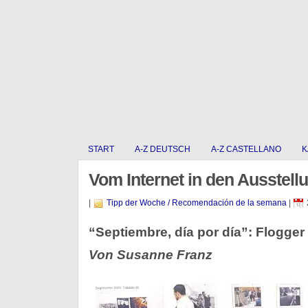
START
A-Z DEUTSCH
A-Z CASTELLANO
K
Vom Internet in den Ausstell
|
Tipp der Woche / Recomendación de la semana
|
“Septiembre, día por día”: Flogge
Von Susanne Franz