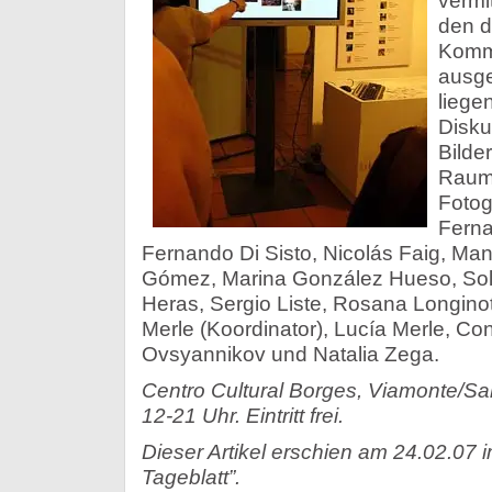
vermit
den d
Komme
ausge
liegen
Disku
Bilde
Raum 
Fotog
Ferna
Fernando Di Sisto, Nicolás Faig, Ma
Gómez, Marina González Hueso, Sol
Heras, Sergio Liste, Rosana Longinot
Merle (Koordinator), Lucía Merle, Co
Ovsyannikov und Natalia Zega.
Centro Cultural Borges, Viamonte/Sa
12-21 Uhr. Eintritt frei.
Dieser Artikel erschien am 24.02.07 
Tageblatt”.