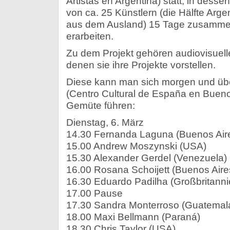
Artistas en Argentina) statt, in des
von ca. 25 Künstlern (die Hälfte Argen
aus dem Ausland) 15 Tage zusamme
erarbeiten.
Zu dem Projekt gehören audiovisuelle
denen sie ihre Projekte vorstellen.
Diese kann man sich morgen und ü
(Centro Cultural de España en Bueno
Gemüte führen:
Dienstag, 6. März
14.30 Fernanda Laguna (Buenos Air
15.00 Andrew Moszynski (USA)
15.30 Alexander Gerdel (Venezuela)
16.00 Rosana Schoijett (Buenos Aire
16.30 Eduardo Padilha (Großbritanni
17.00 Pause
17.30 Sandra Monterroso (Guatemal
18.00 Maxi Bellmann (Paraná)
18.30 Chris Taylor (USA)