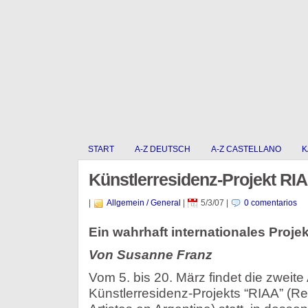
START
A-Z DEUTSCH
A-Z CASTELLANO
K
Künstlerresidenz-Projekt RI
|
Allgemein / General
|
5/3/07
|
0 comentarios
Ein wahrhaft internationales Projek
Von Susanne Franz
Vom 5. bis 20. März findet die zweit
Künstlerresidenz-Projekts “RIAA” (Re