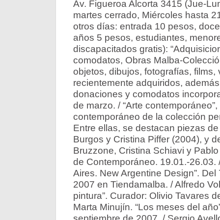
Av. Figueroa Alcorta 3415 (Jue-Lun
martes cerrado, Miércoles hasta 21
otros días: entrada 10 pesos, doc
años 5 pesos, estudiantes, menor
discapacitados gratis): “Adquisici
comodatos, Obras Malba-Colección 
objetos, dibujos, fotografías, film
recientemente adquiridos, además 
donaciones y comodatos incorpora
de marzo. / “Arte contemporáneo”, 
contemporáneo de la colección p
Entre ellas, se destacan piezas de 
Burgos y Cristina Piffer (2004), y 
Bruzzone, Cristina Schiavi y Pablo 
de Contemporáneo. 19.01.-26.03. /
Aires. New Argentine Design”. Del 
2007 en Tiendamalba. / Alfredo Volp
pintura”. Curador: Olivio Tavares de
Marta Minujín. “Los meses del año” 
septiembre de 2007. / Sergio Avell