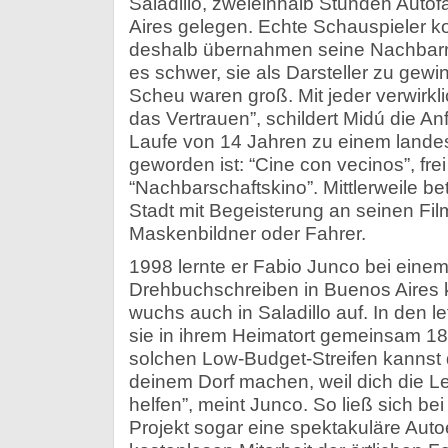
Saladillo, zweieinhalb Stunden Autof
Aires gelegen. Echte Schauspieler ko
deshalb übernahmen seine Nachbarn 
es schwer, sie als Darsteller zu gew
Scheu waren groß. Mit jeder verwirkl
das Vertrauen”, schildert Midú die An
Laufe von 14 Jahren zu einem land
geworden ist: “Cine con vecinos”, frei
“Nachbarschaftskino”. Mittlerweile bet
Stadt mit Begeisterung an seinen Film
Maskenbildner oder Fahrer.
1998 lernte er Fabio Junco bei eine
Drehbuchschreiben in Buenos Aires 
wuchs auch in Saladillo auf. In den 
sie in ihrem Heimatort gemeinsam 18 
solchen Low-Budget-Streifen kannst 
deinem Dorf machen, weil dich die L
helfen”, meint Junco. So ließ sich b
Projekt sogar eine spektakuläre Auto