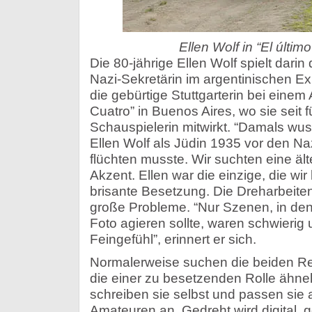
Ellen Wolf in “El últi
Die 80-jährige Ellen Wolf spielt darin
Nazi-Sekretärin im argentinischen Ex
die gebürtige Stuttgarterin bei einem 
Cuatro” in Buenos Aires, wo sie seit f
Schauspielerin mitwirkt. “Damals wus
Ellen Wolf als Jüdin 1935 vor den Na
flüchten musste. Wir suchten eine ä
Akzent. Ellen war die einzige, die wir
brisante Besetzung. Die Dreharbeiten
große Probleme. “Nur Szenen, in dene
Foto agieren sollte, waren schwierig 
Feingefühl”, erinnert er sich.
Normalerweise suchen die beiden Reg
die einer zu besetzenden Rolle ähne
schreiben sie selbst und passen sie a
Amateuren an. Gedreht wird digital, 