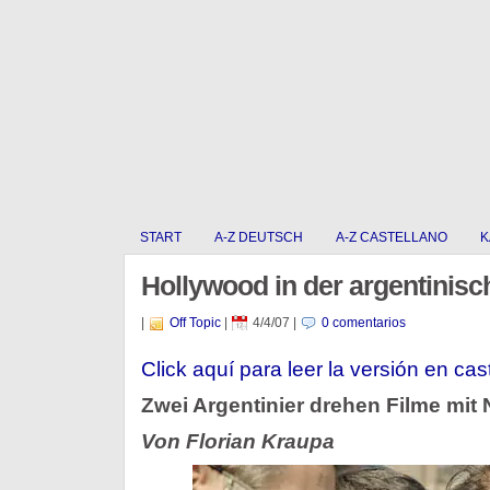
START
A-Z DEUTSCH
A-Z CASTELLANO
K
Hollywood in der argentinisc
|
Off Topic
|
4/4/07
|
0 comentarios
Click aquí para leer la versión en cas
Zwei Argentinier drehen Filme mit
Von Florian Kraupa