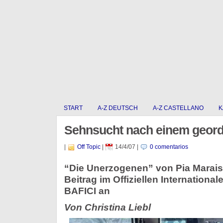
START
A-Z DEUTSCH
A-Z CASTELLANO
K
Sehnsucht nach einem geor
|
Off Topic
|
14/4/07
|
0 comentarios
“Die Unerzogenen” von Pia Marais 
Beitrag im Offiziellen Internation
BAFICI an
Von Christina Liebl