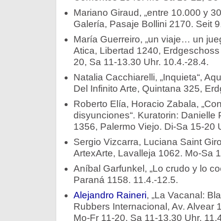
Mariano Giraud, „entre 10.000 y 3
Galería, Pasaje Bollini 2170. Seit 9
María Guerreiro, „un viaje… un ju
Atica, Libertad 1240, Erdgeschoss 
20, Sa 11-13.30 Uhr. 10.4.-28.4.
Natalia Cacchiarelli, „Inquieta“, A
Del Infinito Arte, Quintana 325, Er
Roberto Elía, Horacio Zabala, „Co
disyunciones“. Kuratorin: Danielle P
1356, Palermo Viejo. Di-Sa 15-20 U
Sergio Vizcarra, Luciana Saint Giro
ArtexArte, Lavalleja 1062. Mo-Sa 1
Aníbal Garfunkel, „Lo crudo y lo co
Paraná 1158. 11.4.-12.5.
Alejandro Raineri
, „La Vacanal: Bl
Rubbers Internacional, Av. Alvear
Mo-Fr 11-20, Sa 11-13.30 Uhr. 11.4