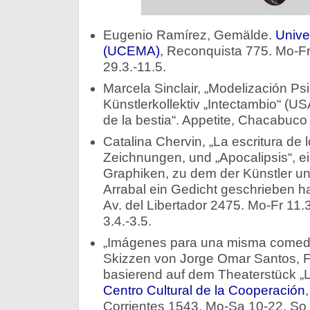
Eugenio Ramírez, Gemälde.
Unive
(UCEMA)
, Reconquista 775. Mo-Fr 1
29.3.-11.5.
Marcela Sinclair, „Modelización Ps
Künstlerkollektiv „Intectambio“ (U
de la bestia“. Appetite, Chacabuco 
Catalina Chervin, „La escritura de lo
Zeichnungen, und „Apocalipsis“, ei
Graphiken, zu dem der Künstler u
Arrabal ein Gedicht geschrieben h
Av. del Libertador 2475. Mo-Fr 11.
3.4.-3.5.
„Imágenes para una misma comedi
Skizzen von Jorge Omar Santos, F
basierend auf dem Theaterstück „
Centro Cultural de la Cooperación
Corrientes 1543. Mo-Sa 10-22, So 1