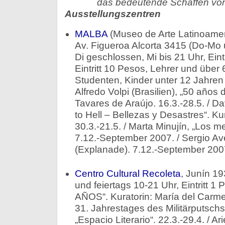
das bedeutende Schaffen von
Ausstellungszentren
MALBA
(Museo de Arte Latinoamer
Av. Figueroa Alcorta 3415 (Do-Mo 
Di geschlossen, Mi bis 21 Uhr, Eintr
Eintritt 10 Pesos, Lehrer und über
Studenten, Kinder unter 12 Jahren 
Alfredo Volpi (Brasilien), „50 años d
Tavares de Araújo. 16.3.-28.5. / 
to Hell – Bellezas y Desastres“. Kur
30.3.-21.5. / Marta Minujín, „Los m
7.12.-September 2007. / Sergio Av
(Explanade). 7.12.-September 200
Centro Cultural Recoleta
, Junín 19
und feiertags 10-21 Uhr, Eintritt 1
AÑOS“. Kuratorin: María del Carmen
31. Jahrestages des Militärputsch
„Espacio Literario“. 22.3.-29.4. / Ari