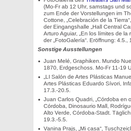
(Mo-Fr ab 12 Uhr, samstags und so
zum Ende der Vorstellungen im Theate
Cottone, „Celebración de la Tierra“
der Eingangshalle „Hall Central Carl
Arturo Aguiar, „En los límites de la
der „FotoGalería“. Eröffnung: 4.5., 
Sonstige Ausstellungen
Juan Melé, Graphiken. Mundo Nuevo
1870, Erdgeschoss. Mo-Fr 11-19 Uh
„LI Salón de Artes Plásticas Manu
Artes Plásticas Eduardo Sívori, Inf
17.3.-20.5.
Juan Carlos Quadri, „Córdoba en 
Córdoba, Dinosaurio Mall, Rodrígu
Alto Verde, Córdoba-Stadt. Täglich 1
19.3.-5.5.
Vanina Prajs, „Mi casa“, Tuschze