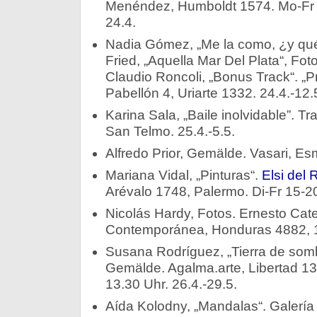
Menéndez, Humboldt 1574. Mo-Fr 1
24.4.
Nadia Gómez, „Me la como, ¿y qué?
Fried, „Aquella Mar Del Plata“, Foto
Claudio Roncoli, „Bonus Track“. „
Pabellón 4, Uriarte 1332. 24.4.-12.
Karina Sala, „Baile inolvidable”. 
San Telmo. 25.4.-5.5.
Alfredo Prior, Gemälde. Vasari, Es
Mariana Vidal, „Pinturas“.
Elsi del
Arévalo 1748, Palermo. Di-Fr 15-20
Nicolás Hardy, Fotos. Ernesto Cat
Contemporánea, Honduras 4882, 1.
Susana Rodríguez, „Tierra de som
Gemälde. Agalma.arte, Libertad 13
13.30 Uhr. 26.4.-29.5.
Aída Kolodny, „Mandalas“. Galería