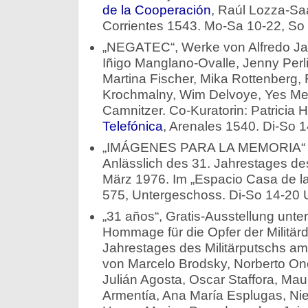
de la Cooperación
, Raúl Lozza-Saa
Corrientes 1543. Mo-Sa 10-22, So 
„NEGATEC“, Werke von Alfredo Jaa
Iñigo Manglano-Ovalle, Jenny Perl
Martina Fischer, Mika Rottenberg,
Krochmalny, Wim Delvoye, Yes Men,
Camnitzer. Co-Kuratorin: Patricia 
Telefónica
, Arenales 1540. Di-So 1
„IMÁGENES PARA LA MEMORIA“ (Bil
Anlässlich des 31. Jahrestages des
März 1976. Im „Espacio Casa de la
575, Untergeschoss. Di-So 14-20 U
„31 años“, Gratis-Ausstellung unte
Hommage für die Opfer der Militärdi
Jahrestages des Militärputschs a
von Marcelo Brodsky, Norberto Ono
Julián Agosta, Oscar Staffora, Ma
Armentía, Ana María Esplugas, Nie