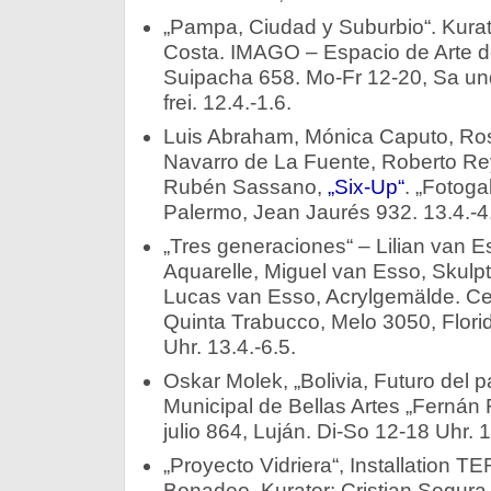
„Pampa, Ciudad y Suburbio“. Kurato
Costa. IMAGO – Espacio de Arte 
Suipacha 658. Mo-Fr 12-20, Sa und 
frei. 12.4.-1.6.
Luis Abraham, Mónica Caputo, Ros
Navarro de La Fuente, Roberto Re
Rubén Sassano,
„Six-Up“
. „Fotoga
Palermo, Jean Jaurés 932. 13.4.-4
„Tres generaciones“ – Lilian van 
Aquarelle, Miguel van Esso, Skul
Lucas van Esso, Acrylgemälde. Ce
Quinta Trabucco, Melo 3050, Flori
Uhr. 13.4.-6.5.
Oskar Molek, „Bolivia, Futuro del 
Municipal de Bellas Artes „Fernán 
julio 864, Luján. Di-So 12-18 Uhr. 1
„Proyecto Vidriera“, Installation
Bonadeo. Kurator: Cristian Segura