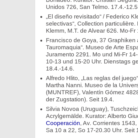
Unidos 726, San Telmo. 17.4.-12.5
„El diseño revisitado“ / Federico K
selectivas“, Collection particulièr
Klemm, M.T. de Alvear 626. Mo-Fr 1
Francisco de Goya, 37 Graphiken a
Tauromaquia“. Museo de Arte Españ
Juramento 2291. Mo und Mi-Fr 14-2
10-13 und 15-20 Uhr. Dienstags ges
18.4.-14.6.
Alfredo Hlito, „Las reglas del juego
Martha Nanni. Museo de la Univer
(MUNTREF), Valentín Gómez 4828
der Zugstation). Seit 19.4.
Silvia Novoa (Uruguay), Tuschze
Acrylgemälde. Kurator: Alberto Giu
Cooperación
, Av. Corrientes 1543
Sa 10 a 22, So 17-20.30 Uhr. Seit 