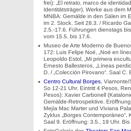
frei): „El retrato, marco de identida
Identitätsträger), Werke aus dem
MNBA: Gemälde in den Sälen im E
im 2. Stock. Seit 28.3. / Ricardo Ga
2.5.-17.6. Führungen dienstags bi
vom 15.5. bis 17.6.
Museo de Arte Moderno de Buenos 
172: Luis Felipe Noé, „Noé en línea
Leopoldo Estol, „Mi primera escultura
Ernesto Ballesteros, „Líneas perdi
D. / „Colección Pirovano“. Saal C. 
Centro Cultural Borges
, Viamonte/
So 12-21 Uhr. Eintritt 4 Pesos, Re
Pesos): Xavier Carbonell (Katalonie
Gemälde-Retrospektive. Eröffnung: 
Mejía Mac Marter und Viviana Pala
Zyklus „Borges Contemporáneo“, Ku
Saal 9. Eröffnung: 3.5., 19 Uhr. Bis
FotoGalería des
Theaters San Mar