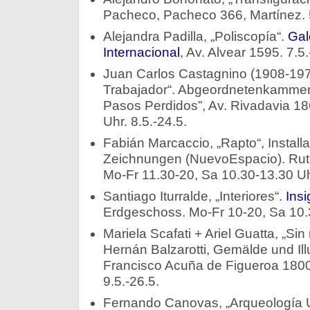
Pacheco, Pacheco 366, Martínez. 5
Alejandra Padilla, „Poliscopía“.
Gal
Internacional
, Av. Alvear 1595. 7.5.
Juan Carlos Castagnino (1908-197
Trabajador“. Abgeordnetenkammer 
Pasos Perdidos”, Av. Rivadavia 18
Uhr. 8.5.-24.5.
Fabián Marcaccio, „Rapto“, Installa
Zeichnungen (NuevoEspacio). Ruth
Mo-Fr 11.30-20, Sa 10.30-13.30 Uhr
Santiago Iturralde, „Interiores“.
Insi
Erdgeschoss. Mo-Fr 10-20, Sa 10.3
Mariela Scafati + Ariel Guatta, „Si
Hernán Balzarotti, Gemälde und Ill
Francisco Acuña de Figueroa 1800
9.5.-26.5.
Fernando Canovas, „Arqueología 