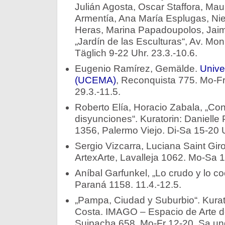
Julián Agosta, Oscar Staffora, Ma
Armentía, Ana María Esplugas, Nie
Heras, Marina Papadoupolos, Jaim
„Jardín de las Esculturas“, Av. Mo
Täglich 9-22 Uhr. 23.3.-10.6.
Eugenio Ramírez, Gemälde.
Unive
(UCEMA)
, Reconquista 775. Mo-Fr 1
29.3.-11.5.
Roberto Elía, Horacio Zabala, „Co
disyunciones“. Kuratorin: Danielle P
1356, Palermo Viejo. Di-Sa 15-20 U
Sergio Vizcarra, Luciana Saint Giro
ArtexArte, Lavalleja 1062. Mo-Sa 1
Aníbal Garfunkel, „Lo crudo y lo co
Paraná 1158. 11.4.-12.5.
„Pampa, Ciudad y Suburbio“. Kurato
Costa. IMAGO – Espacio de Arte 
Suipacha 658. Mo-Fr 12-20, Sa und 