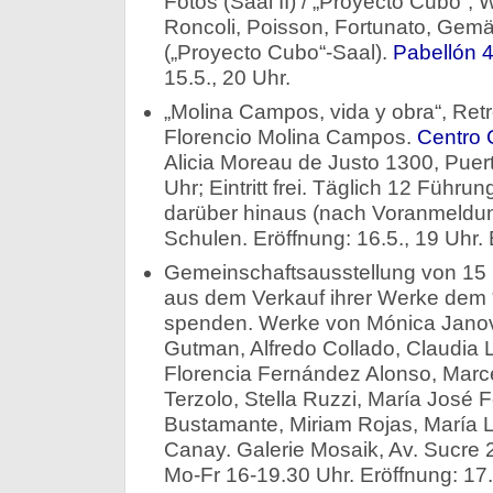
Fotos (Saal II) / „Proyecto Cubo“,
Roncoli, Poisson, Fortunato, Gem
(„Proyecto Cubo“-Saal).
Pabellón 
15.5., 20 Uhr.
„Molina Campos, vida y obra“, Ret
Florencio Molina Campos.
Centro 
Alicia Moreau de Justo 1300, Puer
Uhr; Eintritt frei. Täglich 12 Führu
darüber hinaus (nach Voranmeldun
Schulen. Eröffnung: 16.5., 19 Uhr. 
Gemeinschaftsausstellung von 15 K
aus dem Verkauf ihrer Werke dem 
spenden. Werke von Mónica Janovit
Gutman, Alfredo Collado, Claudia L
Florencia Fernández Alonso, Marce
Terzolo, Stella Ruzzi, María José 
Bustamante, Miriam Rojas, María L
Canay. Galerie Mosaik, Av. Sucre 2
Mo-Fr 16-19.30 Uhr. Eröffnung: 17.5