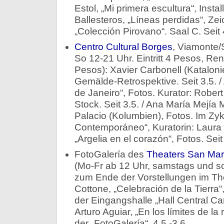
Estol, „Mi primera escultura“, Instal
Ballesteros, „Líneas perdidas“, Ze
„Colección Pirovano“. Saal C. Seit 
Centro Cultural Borges
, Viamonte/
So 12-21 Uhr. Eintritt 4 Pesos, Re
Pesos): Xavier Carbonell (Katalonie
Gemälde-Retrospektive. Seit 3.5. / A
de Janeiro“, Fotos. Kurator: Robert
Stock. Seit 3.5. / Ana María Mejía
Palacio (Kolumbien), Fotos. Im Zy
Contemporáneo“, Kuratorin: Laura S
„Argelia en el corazón“, Fotos. Seit
FotoGalería des
Theaters San Mar
(Mo-Fr ab 12 Uhr, samstags und so
zum Ende der Vorstellungen im Theate
Cottone, „Celebración de la Tierra“
der Eingangshalle „Hall Central Carl
Arturo Aguiar, „En los límites de la
der „FotoGalería“. 4.5.-3.6.