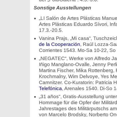
Sonstige Ausstellungen
„LI Salón de Artes Plásticas Manu
Artes Plásticas Eduardo Sívori, Inf
17.3.-20.5.
Vanina Prajs, „Mi casa“, Tuschze
de la Cooperación
, Raúl Lozza-Saa
Corrientes 1543. Mo-Sa 10-22, So 
„NEGATEC“, Werke von Alfredo Jaa
Iñigo Manglano-Ovalle, Jenny Perl
Martina Fischer, Mika Rottenberg,
Krochmalny, Wim Delvoye, Yes Men,
Camnitzer. Co-Kuratorin: Patricia 
Telefónica
, Arenales 1540. Di-So 1
„31 años“, Gratis-Ausstellung unte
Hommage für die Opfer der Militärdi
Jahrestages des Militärputschs a
von Marcelo Brodsky, Norberto Ono