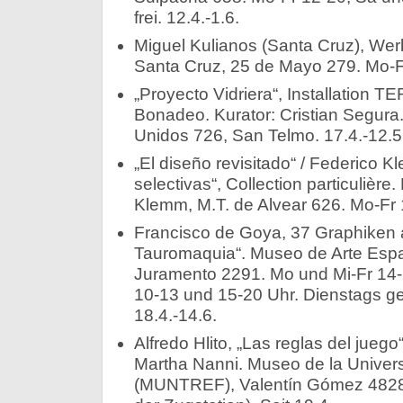
frei. 12.4.-1.6.
Miguel Kulianos (Santa Cruz), We
Santa Cruz, 25 de Mayo 279. Mo-Fr
„Proyecto Vidriera“, Installation
Bonadeo. Kurator: Cristian Segura
Unidos 726, San Telmo. 17.4.-12.5
„El diseño revisitado“ / Federico K
selectivas“, Collection particulièr
Klemm, M.T. de Alvear 626. Mo-Fr 1
Francisco de Goya, 37 Graphiken a
Tauromaquia“. Museo de Arte Españ
Juramento 2291. Mo und Mi-Fr 14-2
10-13 und 15-20 Uhr. Dienstags ges
18.4.-14.6.
Alfredo Hlito, „Las reglas del juego
Martha Nanni. Museo de la Univer
(MUNTREF), Valentín Gómez 4828