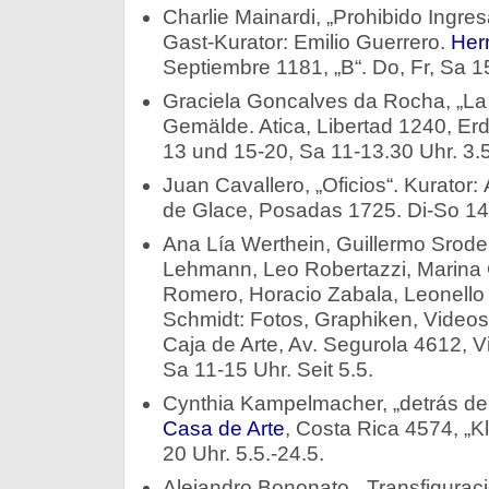
Charlie Mainardi, „Prohibido Ingres
Gast-Kurator: Emilio Guerrero.
Her
Septiembre 1181, „B“. Do, Fr, Sa 15
Graciela Goncalves da Rocha, „La in
Gemälde. Atica, Libertad 1240, Er
13 und 15-20, Sa 11-13.30 Uhr. 3.5
Juan Cavallero, „Oficios“. Kurator:
de Glace, Posadas 1725. Di-So 14-
Ana Lía Werthein, Guillermo Srodek
Lehmann, Leo Robertazzi, Marina C
Romero, Horacio Zabala, Leonell
Schmidt: Fotos, Graphiken, Videos, 
Caja de Arte, Av. Segurola 4612, Vi
Sa 11-15 Uhr. Seit 5.5.
Cynthia Kampelmacher, „detrás de
Casa de Arte
, Costa Rica 4574, „K
20 Uhr. 5.5.-24.5.
Alejandro Bononato, „Transfigurac