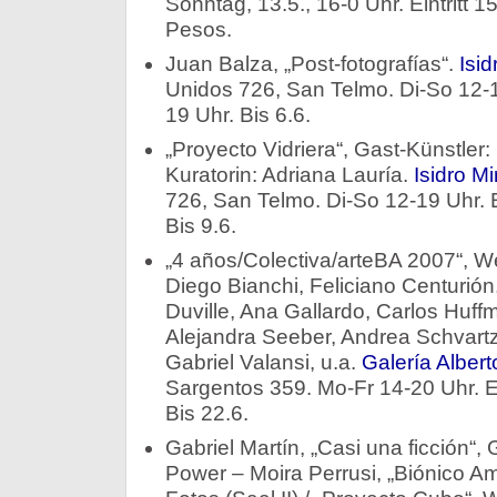
Sonntag, 13.5., 16-0 Uhr. Eintritt 
Pesos.
Juan Balza, „Post-fotografías“.
Isi
Unidos 726, San Telmo. Di-So 12-19
19 Uhr. Bis 6.6.
„Proyecto Vidriera“, Gast-Künstler
Kuratorin: Adriana Lauría.
Isidro M
726, San Telmo. Di-So 12-19 Uhr. E
Bis 9.6.
„4 años/Colectiva/arteBA 2007“, We
Diego Bianchi, Feliciano Centurión
Duville, Ana Gallardo, Carlos Huff
Alejandra Seeber, Andrea Schvartzm
Gabriel Valansi, u.a.
Galería Alber
Sargentos 359. Mo-Fr 14-20 Uhr. Er
Bis 22.6.
Gabriel Martín, „Casi una ficción“,
Power – Moira Perrusi, „Biónico Am