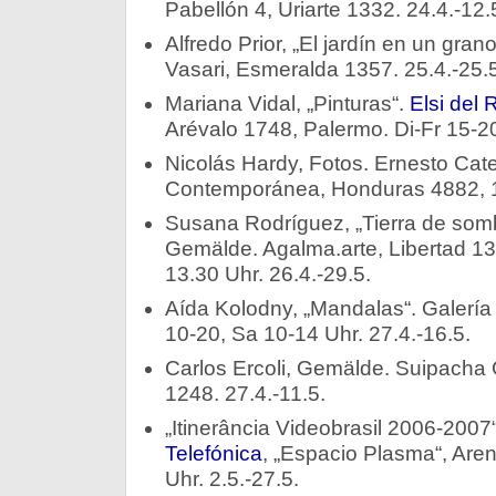
Pabellón 4, Uriarte 1332. 24.4.-12.
Alfredo Prior, „El jardín en un gra
Vasari, Esmeralda 1357. 25.4.-25.5
Mariana Vidal, „Pinturas“.
Elsi del
Arévalo 1748, Palermo. Di-Fr 15-20
Nicolás Hardy, Fotos. Ernesto Cat
Contemporánea, Honduras 4882, 1.
Susana Rodríguez, „Tierra de som
Gemälde. Agalma.arte, Libertad 13
13.30 Uhr. 26.4.-29.5.
Aída Kolodny, „Mandalas“. Galería
10-20, Sa 10-14 Uhr. 27.4.-16.5.
Carlos Ercoli, Gemälde. Suipacha 
1248. 27.4.-11.5.
„Itinerância Videobrasil 2006-2007
Telefónica
, „Espacio Plasma“, Are
Uhr. 2.5.-27.5.