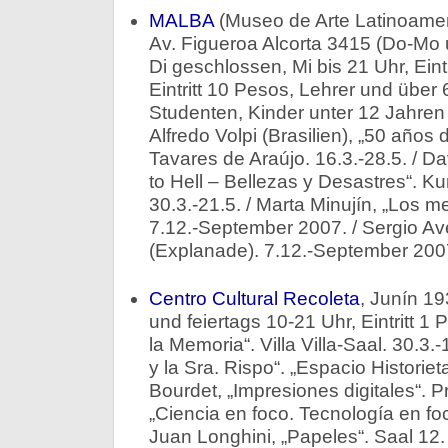
MALBA
(Museo de Arte Latinoamer
Av. Figueroa Alcorta 3415 (Do-Mo 
Di geschlossen, Mi bis 21 Uhr, Eintr
Eintritt 10 Pesos, Lehrer und über
Studenten, Kinder unter 12 Jahren 
Alfredo Volpi (Brasilien), „50 años d
Tavares de Araújo. 16.3.-28.5. / 
to Hell – Bellezas y Desastres“. Kur
30.3.-21.5. / Marta Minujín, „Los m
7.12.-September 2007. / Sergio Av
(Explanade). 7.12.-September 200
Centro Cultural Recoleta
, Junín 19
und feiertags 10-21 Uhr, Eintritt 1 
la Memoria“. Villa Villa-Saal. 30.3.-
y la Sra. Rispo“. „Espacio Historieta
Bourdet, „Impresiones digitales“. P
„Ciencia en foco. Tecnología en foco
Juan Longhini, „Papeles“. Saal 12. 