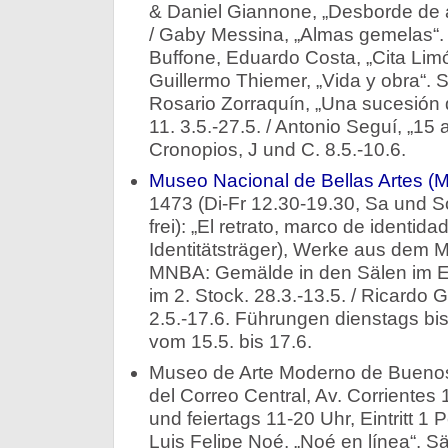
& Daniel Giannone, „Desborde de al
/ Gaby Messina, „Almas gemelas“. Sa
Buffone, Eduardo Costa, „Cita Limón
Guillermo Thiemer, „Vida y obra“. Sa
Rosario Zorraquín, „Una sucesión d
11. 3.5.-27.5. / Antonio Seguí, „15
Cronopios, J und C. 8.5.-10.6.
Museo Nacional de Bellas Artes 
1473 (Di-Fr 12.30-19.30, Sa und So 
frei): „El retrato, marco de identida
Identitätsträger), Werke aus dem
MNBA: Gemälde in den Sälen im E
im 2. Stock. 28.3.-13.5. / Ricardo 
2.5.-17.6. Führungen dienstags bi
vom 15.5. bis 17.6.
Museo de Arte Moderno de Buenos 
del Correo Central, Av. Corrientes 
und feiertags 11-20 Uhr, Eintritt 1 
Luis Felipe Noé, „Noé en línea“. S