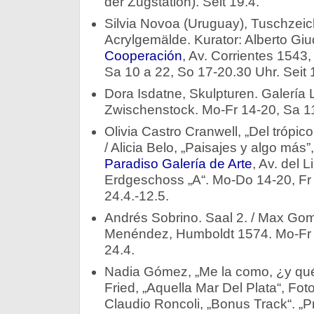
der Zugstation). Seit 19.4.
Silvia Novoa (Uruguay), Tuschze
Acrylgemälde. Kurator: Alberto Giu
Cooperación
, Av. Corrientes 1543
Sa 10 a 22, So 17-20.30 Uhr. Seit 
Dora Isdatne, Skulpturen. Galería 
Zwischenstock. Mo-Fr 14-20, Sa 11
Olivia Castro Cranwell, „Del trópi
/ Alicia Belo, „Paisajes y algo más
Paradiso Galería de Arte
, Av. del 
Erdgeschoss „A“. Mo-Do 14-20, Fr 
24.4.-12.5.
Andrés Sobrino. Saal 2. / Max Gom
Menéndez, Humboldt 1574. Mo-Fr 1
24.4.
Nadia Gómez, „Me la como, ¿y qué?
Fried, „Aquella Mar Del Plata“, Foto
Claudio Roncoli, „Bonus Track“. „