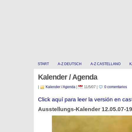
START
A-Z DEUTSCH
A-Z CASTELLANO
K
Kalender / Agenda
|
Kalender / Agenda
|
11/5/07
|
0 comentarios
Click aquí para leer la versión en cas
Ausstellungs-Kalender 12.05.07-19