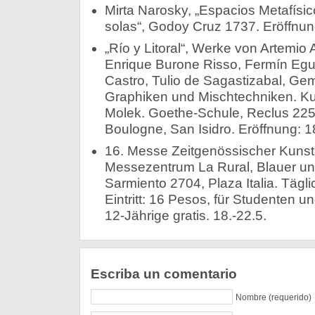
Mirta Narosky, „Espacios Metafísic
solas“, Godoy Cruz 1737. Eröffnung
„Río y Litoral“, Werke von Artemio A
Enrique Burone Risso, Fermín Eguí
Castro, Tulio de Sagastizabal, Ge
Graphiken und Mischtechniken. Kur
Molek. Goethe-Schule, Reclus 225
Boulogne, San Isidro. Eröffnung: 18
16. Messe Zeitgenössischer Kuns
Messezentrum La Rural, Blauer und
Sarmiento 2704, Plaza Italia. Tägli
Eintritt: 16 Pesos, für Studenten u
12-Jährige gratis. 18.-22.5.
Escriba un comentario
Nombre (requerido)