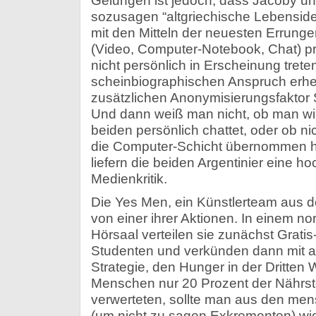
Gelungen ist jedoch, dass Jacoby u
sozusagen “altgriechische Lebenside
mit den Mitteln der neuesten Errung
(Video, Computer-Notebook, Chat) 
nicht persönlich in Erscheinung trete
scheinbiographischen Anspruch erhe
zusätzlichen Anonymisierungsfaktor 
Und dann weiß man nicht, ob man wi
beiden persönlich chattet, oder ob nic
die Computer-Schicht übernommen ha
liefern die beiden Argentinier eine h
Medienkritik.
Die Yes Men, ein Künstlerteam aus d
von einer ihrer Aktionen. In einem n
Hörsaal verteilen sie zunächst Grati
Studenten und verkünden dann mit al
Strategie, den Hunger in der Dritten
Menschen nur 20 Prozent der Nährst
verwerteten, sollte man aus den mens
(um nicht zu sagen Exkrementen) w