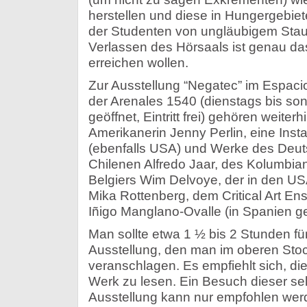
herstellen und diese in Hungergebiet
der Studenten von ungläubigem Sta
Verlassen des Hörsaals ist genau das
erreichen wollen.
Zur Ausstellung “Negatec” im Espaci
der Arenales 1540 (dienstags bis so
geöffnet, Eintritt frei) gehören weiter
Amerikanerin Jenny Perlin, eine Inst
(ebenfalls USA) und Werke des Deut
Chilenen Alfredo Jaar, des Kolumbi
Belgiers Wim Delvoye, der in den US
Mika Rottenberg, dem Critical Art E
Iñigo Manglano-Ovalle (in Spanien ge
Man sollte etwa 1 ½ bis 2 Stunden f
Ausstellung, den man im oberen Stoc
veranschlagen. Es empfiehlt sich, di
Werk zu lesen. Ein Besuch dieser se
Ausstellung kann nur empfohlen wer