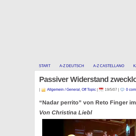
START
A-Z DEUTSCH
A-Z CASTELLANO
K
Passiver Widerstand zweckl
|
Allgemein / General
,
Off Topic
|
19/5/07
|
0 com
“Nadar perrito” von Reto Finger im
Von Christina Liebl