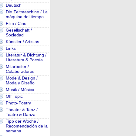
Deutsch
Die Zeitmaschine / La
máquina del tiempo
Film / Cine
Gesellschaft /
Sociedad
Künstler / Artistas
Links
Literatur & Dichtung /
Literatura & Poesía
Mitarbeiter /
Colaboradores
Mode & Design /
Moda y Diseño
Musik / Música
Off Topic
Photo-Poetry
Theater & Tanz /
Teatro & Danza
Tipp der Woche /
Recomendación de la
semana