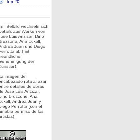
Top 20
Im Titelbild wechseln sich
Details aus Werken von
José Luis Anzizar, Dino
Bruzzone, Ana Eckell,
Andrea Juan und Diego
Perrotta ab (mit
freundlicher
Genehmigung der
Künstler).
La imagen del
encabezado rota al azar
entre detalles de obras
de José Luis Anzizar,
Dino Bruzzone, Ana
Eckell, Andrea Juan y
Diego Perrotta (con el
amable permiso de los
rtistas).