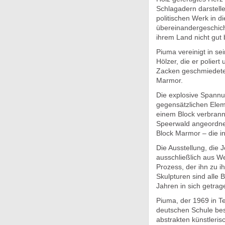
Schlagadern darstelle
politischen Werk in d
übereinandergeschich
ihrem Land nicht gut
Piuma vereinigt in se
Hölzer, die er poliert
Zacken geschmiedetes
Marmor.
Die explosive Spannu
gegensätzlichen Elem
einem Block verbrann
Speerwald angeordnet.
Block Marmor – die inn
Die Ausstellung, die 
ausschließlich aus We
Prozess, der ihn zu ih
Skulpturen sind alle B
Jahren in sich getrag
Piuma, der 1969 in T
deutschen Schule besu
abstrakten künstleris