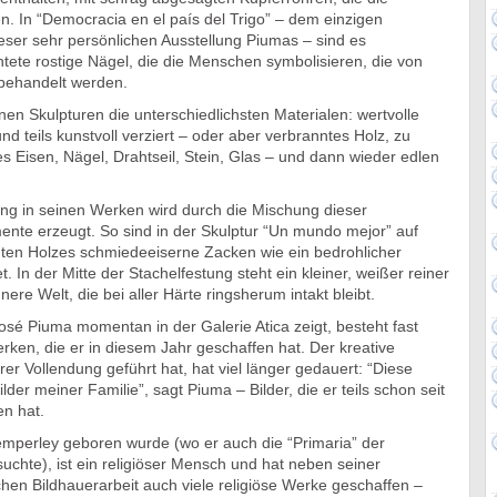
n. In “Democracia en el país del Trigo” – dem einzigen
ieser sehr persönlichen Ausstellung Piumas – sind es
tete rostige Nägel, die die Menschen symbolisieren, die von
 behandelt werden.
inen Skulpturen die unterschiedlichsten Materialen: wertvolle
 und teils kunstvoll verziert – oder aber verbranntes Holz, zu
 Eisen, Nägel, Drahtseil, Stein, Glas – und dann wieder edlen
ng in seinen Werken wird durch die Mischung dieser
ente erzeugt. So sind in der Skulptur “Un mundo mejor” auf
ten Holzes schmiedeeiserne Zacken wie ein bedrohlicher
 In der Mitte der Stachelfestung steht ein kleiner, weißer reiner
ere Welt, die bei aller Härte ringsherum intakt bleibt.
José Piuma momentan in der Galerie Atica zeigt, besteht fast
rken, die er in diesem Jahr geschaffen hat. Der kreative
rer Vollendung geführt hat, hat viel länger gedauert: “Diese
ilder meiner Familie”, sagt Piuma – Bilder, die er teils schon seit
en hat.
emperley geboren wurde (wo er auch die “Primaria” der
chte), ist ein religiöser Mensch und hat neben seiner
chen Bildhauerarbeit auch viele religiöse Werke geschaffen –