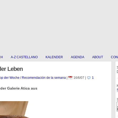
CH
A-Z CASTELLANO
KALENDER
AGENDA
ABOUT
CON
ler Leben
pp der Woche / Recomendación de la semana
|
16/6/07
|
1
 der Galerie Atica aus