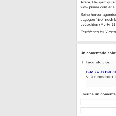
Altäre, Heiligenfigur
www.piuma.com.ar eine
Seine hervorragenden
dagegen “live” noch bi
betrachten (Mo-Fr 11
Erschienen im “Argen
Un comentario sobre
Facundo
dice:
19/6/07 a las 19/06/
Sería interesante si 
Escriba un comenta