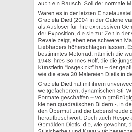
auch ein Rausch. Soll der normale M
Waren es in der letzten Einzelausstel
Graciela Dietl (2004 in der Galerie v
als Auslöser für ihre expressiven Gem
der Exposition, die sie zur Zeit in d
Revale zeigt, ebenjene schweren Ma
Liebhabers höherschlagen lassen. Es
bestimmtes Motorrad, nämlich die 
1948 ihres Sohnes Rolf, die die jüng
Künstlerin “losgekickt” hat – der gepf
wie die etwa 30 Malereien Dietls in 
Graciela Dietl hat mit ihrem unverw
weitgefächerten, dynamischen Stil W
Formate geschaffen – vom großzügig
kleinen quadratischen Bildern -, in de
den Übermut und die Lebensfreude 
heraufbeschwört. Doch auch Respekt
Gemälden Dietls, die, wie gewohnt, dur
Stilsicherheit und Kreativität bestech