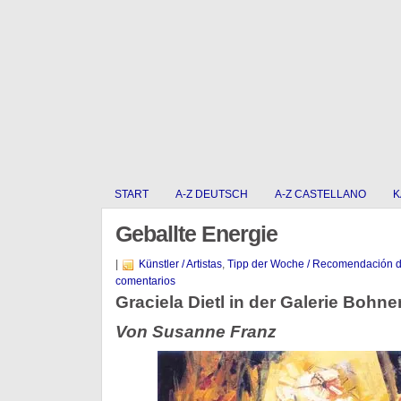
START
A-Z DEUTSCH
A-Z CASTELLANO
K
Geballte Energie
|
Künstler / Artistas
,
Tipp der Woche / Recomendación 
comentarios
Graciela Dietl in der Galerie Boh
Von Susanne Franz