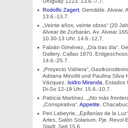
Uruguay 1223. 13.6.-7.7.
Rodolfo Zagert
, Gemälde. Alvear, A
13.6.-13.7.
„Veinte años, veinte obras“ (20 Ja
Alvear de Zurbarán, Av. Alvear 16
10.30-13 Uhr. 14.6.-12.7.
Fabián Giménez, „Día tras día“, 
Gallery, Callao 1870, Erdgeschoss
14.6.-25.7.
„Proyecto Vidriera“, Gastkünstleri
Adriana Minoliti und Paulina Silva
Vázquez.
Isidro Miranda
, Estados
Di-So 12-19 Uhr. 15.6.-10.7.
Patricia Martínez, „¡No más fronter
„Conspirativa“.
Appetite
, Chacabuco
Peri Labeyrie, „Epifanías de la Luz
Artes, Salón Solarium, Pje. Revol
Stadt. Seit 15.6.