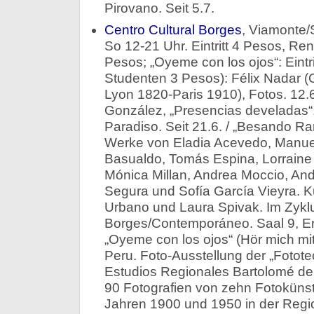
Pirovano. Seit 5.7.
Centro Cultural Borges
, Viamonte/
So 12-21 Uhr. Eintritt 4 Pesos, Re
Pesos; „Oyeme con los ojos“: Eintr
Studenten 3 Pesos): Félix Nadar (
Lyon 1820-Paris 1910), Fotos. 12.6.
González, „Presencias develadas“.
Paradiso. Seit 21.6. / „Besando R
Werke von Eladia Acevedo, Manue
Basualdo, Tomás Espina, Lorraine
Mónica Millan, Andrea Moccio, And
Segura und Sofía García Vieyra. K
Urbano und Laura Spivak. Im Zykl
Borges/Contemporáneo. Saal 9, Erd
„Oyeme con los ojos“ (Hör mich mit
Peru. Foto-Ausstellung der „Fotot
Estudios Regionales Bartolomé de
90 Fotografien von zehn Fotokünst
Jahren 1900 und 1950 in der Regi