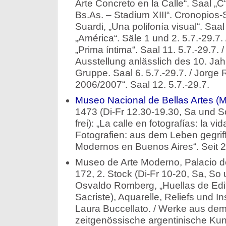
Arte Concreto en la Calle“. Saal „C“
Bs.As. – Stadium XIII“. Cronopios-S
Suardi, „Una polifonía visual“. Saal 
„América“. Säle 1 und 2. 5.7.-29.7.
„Prima íntima“. Saal 11. 5.7.-29.7.
Ausstellung anlässlich des 10. Ja
Gruppe. Saal 6. 5.7.-29.7. / Jorge 
2006/2007“. Saal 12. 5.7.-29.7.
Museo Nacional de Bellas Artes 
1473 (Di-Fr 12.30-19.30, Sa und So 
frei): „La calle en fotografías: la v
Fotografien: aus dem Leben gegriffe
Modernos en Buenos Aires“. Seit 2
Museo de Arte Moderno, Palacio de
172, 2. Stock (Di-Fr 10-20, Sa, So 
Osvaldo Romberg, „Huellas de Edi
Sacriste), Aquarelle, Reliefs und In
Laura Buccellato. / Werke aus d
zeitgenössische argentinische Ku