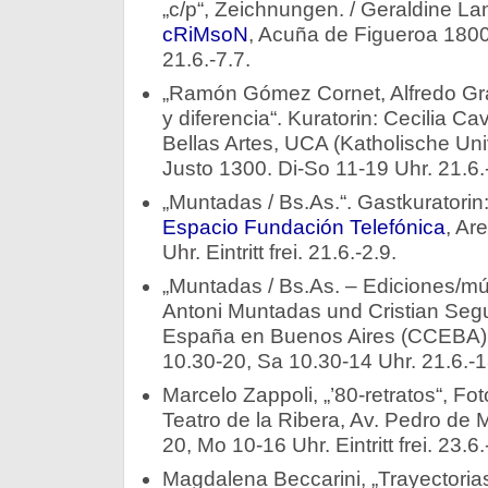
„c/p“, Zeichnungen. / Geraldine Lant
cRiMsoN
, Acuña de Figueroa 1800
21.6.-7.7.
„Ramón Gómez Cornet, Alfredo Gra
y diferencia“. Kuratorin: Cecilia C
Bellas Artes, UCA (Katholische Univ
Justo 1300. Di-So 11-19 Uhr. 21.6.
„Muntadas / Bs.As.“. Gastkuratorin
Espacio Fundación Telefónica
, Ar
Uhr. Eintritt frei. 21.6.-2.9.
„Muntadas / Bs.As. – Ediciones/múl
Antoni Muntadas und Cristian Segu
España en Buenos Aires (CCEBA),
10.30-20, Sa 10.30-14 Uhr. 21.6.-1
Marcelo Zappoli, „’80-retratos“, Fo
Teatro de la Ribera, Av. Pedro de
20, Mo 10-16 Uhr. Eintritt frei. 23.
Magdalena Beccarini, „Trayectorias