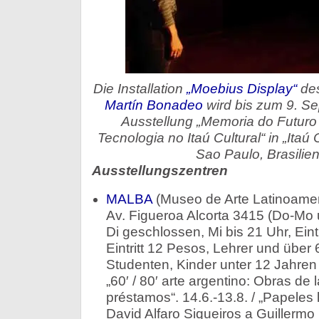
Die Installation
„Moebius Display“
des
Martín Bonadeo
wird bis zum 9. S
Ausstellung „Memoria do Futuro
Tecnologia no Itaú Cultural“ in „Itaú 
Sao Paulo, Brasilien
Ausstellungszentren
MALBA
(Museo de Arte Latinoamer
Av. Figueroa Alcorta 3415 (Do-Mo 
Di geschlossen, Mi bis 21 Uhr, Eintr
Eintritt 12 Pesos, Lehrer und über
Studenten, Kinder unter 12 Jahren 
„60′ / 80′ arte argentino: Obras de
préstamos“. 14.6.-13.8. / „Papeles
David Alfaro Siqueiros a Guillermo K