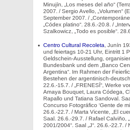
Minujín, „Los meses del año“ (Ter
2007. / Sergio Avello, „Volumen“ (E
September 2007. / „Contemporáneo 
„Códex platino“. 28.6.-20.8. / „Inter
Szalkowicz, „Todo es posible“. 28.
Centro Cultural Recoleta
, Junín 19
und feiertags 10-21 Uhr, Eintritt 1
Geldschein-Ausstellung, organisie
Bundesbank und dem „Banco Centr
Argentina“. Im Rahmen der Feierli
Bestehen der argentinisch-deutsc
22.6.-15.7. / „FRENESÍ“, Werke vo
Amaya Bouquet, Laura Códega, Cl
Rapallo und Tatiana Sandoval. Saal 
Concurso Fotográfico ‘Gente de mi 
26.6.-22.7. / Marta Vicente, „El cuen
Saal. 26.6.-29.7. / Rafael Calviño, 
2001/2004“. Saal „J“. 26.6.-22.7. /