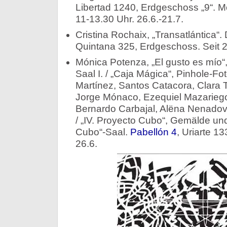
Libertad 1240, Erdgeschoss „9“. M
11-13.30 Uhr. 26.6.-21.7.
Cristina Rochaix, „Transatlántica“. D
Quintana 325, Erdgeschoss. Seit 2
Mónica Potenza, „El gusto es mío“
Saal I. / „Caja Mágica“, Pinhole-F
Martínez, Santos Catacora, Clara 
Jorge Mónaco, Ezequiel Mazariego
Bernardo Carbajal, Alëna Nenadova
/ „IV. Proyecto Cubo“, Gemälde un
Cubo“-Saal.
Pabellón 4
, Uriarte 13
26.6.