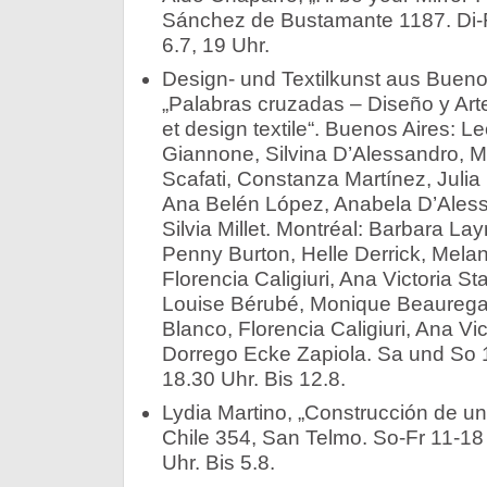
Sánchez de Bustamante 1187. Di-F
6.7, 19 Uhr.
Design- und Textilkunst aus Bueno
„Palabras cruzadas – Diseño y Arte 
et design textile“. Buenos Aires: L
Giannone, Silvina D’Alessandro, M
Scafati, Constanza Martínez, Juli
Ana Belén López, Anabela D’Alessa
Silvia Millet. Montréal: Barbara La
Penny Burton, Helle Derrick, Mela
Florencia Caligiuri, Ana Victoria S
Louise Bérubé, Monique Beauregard
Blanco, Florencia Caligiuri, Ana Vic
Dorrego Ecke Zapiola. Sa und So 1
18.30 Uhr. Bis 12.8.
Lydia Martino, „Construcción de un
Chile 354, San Telmo. So-Fr 11-18 
Uhr. Bis 5.8.