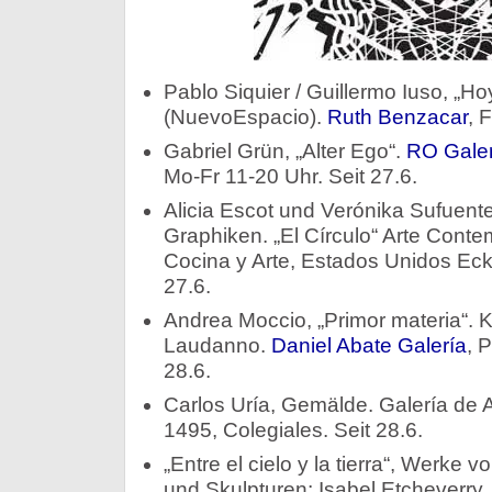
Pablo Siquier / Guillermo Iuso, „Ho
(NuevoEspacio).
Ruth Benzacar
, 
Gabriel Grün, „Alter Ego“.
RO Galer
Mo-Fr 11-20 Uhr. Seit 27.6.
Alicia Escot und Verónika Sufuent
Graphiken. „El Círculo“ Arte Cont
Cocina y Arte, Estados Unidos Ecke
27.6.
Andrea Moccio, „Primor materia“. K
Laudanno.
Daniel Abate Galería
, 
28.6.
Carlos Uría, Gemälde. Galería de A
1495, Colegiales. Seit 28.6.
„Entre el cielo y la tierra“, Werke
und Skulpturen; Isabel Etcheverry