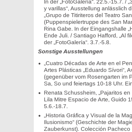
In der „FotoGalería“. 22.5.-15.7. / 
y varillas“, Ausstellung anlässlich
„Grupo de Titiriteros del Teatro San
(Puppenspielertruppe des San Mart
Rina Gabe. In der Eingangshalle „Ha
Ende Juli. / Santiago Hafford, „Al fi
der „FotoGalería“. 3.7.-5.8.
Sonstige Ausstellungen
„Cuatro Décadas de Arte en el Pe
Artes Plásticas „Eduardo Sívori“, A
(gegenüber vom Rosengarten im Pa
Sa, So und feiertags 10-18 Uhr. Eint
Renata Schussheim, „Pajaritos en 
Lila Mitre Espacio de Arte, Guido 
5.6.-18.7.
„Historia Gráfica y Visual de la Mag
Ilusionismo“ (Geschichte der Magi
Zauberkunst). Colección Pacheco