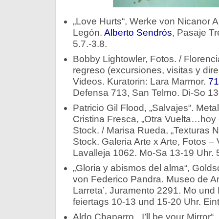
„Love Hurts“, Werke von Nicanor Ar
Legón.
Alberto Sendrós
, Pasaje T
5.7.-3.8.
Bobby Lightowler, Fotos. / Florenc
regreso (excursiones, visitas y dire
Videos. Kuratorin: Lara Marmor.
71
Defensa 713, San Telmo. Di-So 13-
Patricio Gil Flood, „Salvajes“. Meta
Cristina Fresca, „Otra Vuelta…hoy 
Stock. / Marisa Rueda, „Texturas N
Stock. Galeria Arte x Arte, Fotos – 
Lavalleja 1062. Mo-Sa 13-19 Uhr. 5
„Gloria y abismos del alma“, Gol
von Federico Pandra. Museo de Ar
Larreta’, Juramento 2291. Mo und 
feiertags 10-13 und 15-20 Uhr. Eintr
Aldo Chaparro, „I’ll be your Mirror“.