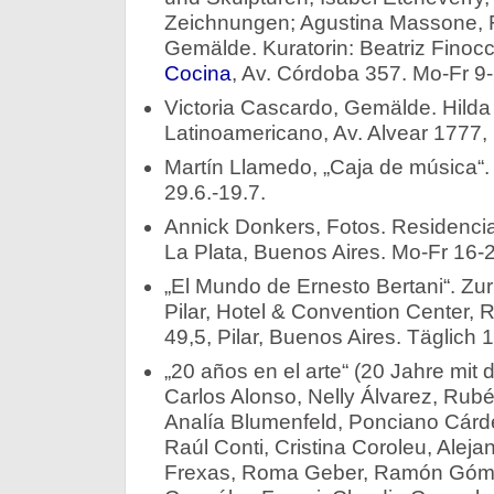
Zeichnungen; Agustina Massone, Fo
Gemälde. Kuratorin: Beatriz Finocch
Cocina
, Av. Córdoba 357. Mo-Fr 9-
Victoria Cascardo, Gemälde. Hilda
Latinoamericano, Av. Alvear 1777, 
Martín Llamedo, „Caja de música“. 
29.6.-19.7.
Annick Donkers, Fotos. Residencia
La Plata, Buenos Aires. Mo-Fr 16-2
„El Mundo de Ernesto Bertani“. Zur
Pilar, Hotel & Convention Center,
49,5, Pilar, Buenos Aires. Täglich 1
„20 años en el arte“ (20 Jahre mit
Carlos Alonso, Nelly Álvarez, Rubé
Analía Blumenfeld, Ponciano Cárde
Raúl Conti, Cristina Coroleu, Aleja
Frexas, Roma Geber, Ramón Gómez