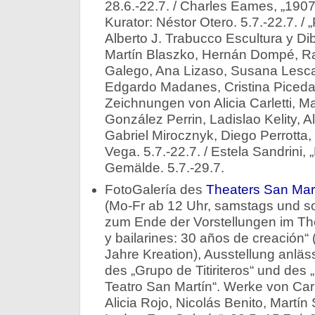
28.6.-22.7. / Charles Eames, „190
Kurator: Néstor Otero. 5.7.-22.7. /
Alberto J. Trabucco Escultura y Di
Martín Blaszko, Hernán Dompé, Raú
Galego, Ana Lizaso, Susana Lesca
Edgardo Madanes, Cristina Piced
Zeichnungen von Alicia Carletti, M
González Perrin, Ladislao Kelity, Al
Gabriel Mirocznyk, Diego Perrotta, 
Vega. 5.7.-22.7. / Estela Sandrini,
Gemälde. 5.7.-29.7.
FotoGalería des
Theaters San Mar
(Mo-Fr ab 12 Uhr, samstags und so
zum Ende der Vorstellungen im Theate
y bailarines: 30 años de creación
Jahre Kreation), Ausstellung anläs
des „Grupo de Titiriteros“ und des
Teatro San Martín“. Werke von Car
Alicia Rojo, Nicolás Benito, Martí