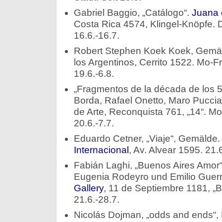
Gabriel Baggio, „Catálogo“.
Juana 
Costa Rica 4574, Klingel-Knöpfe. 
16.6.-16.7.
Robert Stephen Koek Koek, Gemäld
los Argentinos, Cerrito 1522. Mo-F
19.6.-6.8.
„Fragmentos de la década de los 
Borda, Rafael Onetto, Maro Pucciar
de Arte, Reconquista 761, „14“. Mo
20.6.-7.7.
Eduardo Cetner, „Viaje“, Gemälde
Internacional
, Av. Alvear 1595. 21.
Fabián Laghi, „Buenos Aires Amor“,
Eugenia Rodeyro und Emilio Guer
Gallery
, 11 de Septiembre 1181, „B
21.6.-28.7.
Nicolás Dojman, „odds and ends“, 