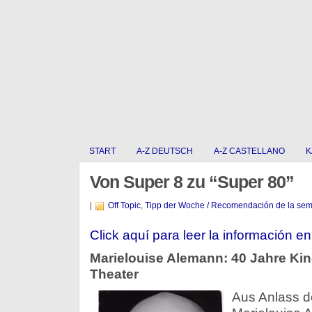
START
A-Z DEUTSCH
A-Z CASTELLANO
K
Von Super 8 zu “Super 80”
|
Off Topic
,
Tipp der Woche / Recomendación de la se
Click aquí para leer la información en
Marielouise Alemann: 40 Jahre Kin
Theater
Aus Anlass d