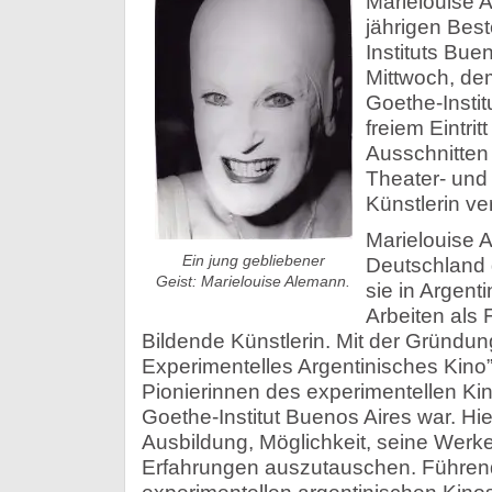
Marielouise 
jährigen Bes
Instituts Bue
Mittwoch, dem
Goethe-Instit
freiem Eintrit
Ausschnitten
Theater- und
Künstlerin ver
Marielouise 
Ein jung gebliebener
Deutschland 
Geist: Marielouise Alemann.
sie in Argenti
Arbeiten als 
Bildende Künstlerin. Mit der Gründu
Experimentelles Argentinisches Kino”
Pionierinnen des experimentellen Ki
Goethe-Institut Buenos Aires war. Hie
Ausbildung, Möglichkeit, seine Werk
Erfahrungen auszutauschen. Führend