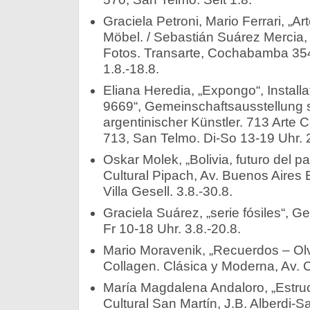
Graciela Petroni, Mario Ferrari, „Art
Möbel. / Sebastián Suárez Mercia, 
Fotos. Transarte, Cochabamba 354
1.8.-18.8.
Eliana Heredia, „Expongo“, Installat
9669“, Gemeinschaftsausstellung 
argentinischer Künstler. 713 Arte
713, San Telmo. Di-So 13-19 Uhr. 2
Oskar Molek, „Bolivia, futuro del p
Cultural Pipach, Av. Buenos Aires
Villa Gesell. 3.8.-30.8.
Graciela Suárez, „serie fósiles“, 
Fr 10-18 Uhr. 3.8.-20.8.
Mario Moravenik, „Recuerdos – Olvi
Collagen. Clásica y Moderna, Av. C
María Magdalena Andaloro, „Estruc
Cultural San Martín, J.B. Alberdi-S