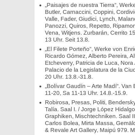
„Paisajes de nuestra Tierra“, Werke
Butler, Carnaccini, Coppini, Cordivi
Valle, Fader, Giudici, Lynch, Malan
Panozzi, Quiros, Repetto, Ripamont
Vena, Witjens. Zurbarán, Cerrito 1
13 Uhr. Seit 13.8.
„El Filete Porteño“, Werke von Enr
Ricardo Gómez, Alberto Pereira, A
Etcheverry, Patricia de Luca, Nora 
Palacio de la Legislatura de la Ci
20 Uhr. 13.8.-31.8.
„Bolívar Gaudín – Arte Madí“. Van
11-20, Sa 11-13 Uhr. 14.8.-15.9.
Robirosa, Presas, Politi, Bendersky,
Talía. Saal I. / Jorge López Hidalgo
Graphiken, Mischtechniken. Saal I
Carlos Bolea, Mirta Massa, Gemäl
& Revale Art Gallery, Maipú 979. M