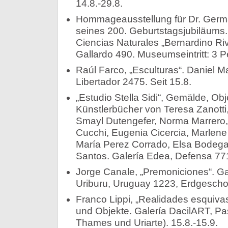
14.8.-29.8.
Hommageausstellung für Dr. Germá
seines 200. Geburtstagsjubiläums
Ciencias Naturales „Bernardino Riv
Gallardo 490. Museumseintritt: 3 P
Raúl Farco, „Esculturas“. Daniel M
Libertador 2475. Seit 15.8.
„Estudio Stella Sidi“, Gemälde, Ob
Künstlerbücher von Teresa Zanotti
Smayl Dutengefer, Norma Marrero, 
Cucchi, Eugenia Cicercia, Marlene
María Perez Corrado, Elsa Bodega.
Santos. Galería Edea, Defensa 771
Jorge Canale, „Premoniciones“. Ga
Uriburu, Uruguay 1223, Erdgeschoss
Franco Lippi, „Realidades esquiv
und Objekte. Galería DacilART, Pa
Thames und Uriarte). 15.8.-15.9.