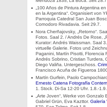
Mendoza 1835, La Boca. Seit 28.7
„100 Años de Pintura Argentina en 
en la Argentina“. Organisiert von 
Parroquia Catedral San Juan Bosc
Comodoro Rivadavia. Seit 29.7.
Nora Cherñajovsky, „Retorno“. Saal 
Fotos. Saal 2. / Andrés De Rose, „
Kurator: Andrés Waissman. Saal 3.
virtuelle Galerie. Fotos und Zeic
Paganini, Martín Pisotti, Florencia
Andrés Sobrino, Cristian Turdera, 
Diego Valiña. Untergeschoss.
Crim
Francisco Acuña de Figueroa 1800.
Martín Gurfein, Paolo Campochiaro
Ernesto Catena Fotografía Conte
1. Stock. Di-Sa 12-20 Uhr. 1.8.-1.9.
„Arte Joven“, Werke von Gonzalo E
Gabriel Grün, Eva Kazttor.
Galerí
570, San Telmo. Seit 1.8.