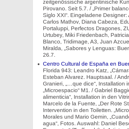
zeitgenössische argentinische Ku
Pirovano. Seit 5.7. / „Primer balanc
Siglo XXI“. Eingeladene Designer:
Carlos Mathov, Diana Cabeza, Edu
Portaluppi, Perfectos Dragones, Z
Urtubey, Miki Friedenbach, Patrici
Blanco, Tridimage, A3, Juan Azcue.
Miralda, „Sabores y Lenguas: Bueno
26.7.
Centro Cultural de España en Bu
Florida 943: Leandro Katz, „Cámar
Esteban Alvarez. Hauptsaal. / An
Granieri, „…que dice“, Installation
„Microespacio“ M1. / Gabriel Bagg
alimenticia“, Installation in den Vit
Marcelo de la Fuente, „Der Rote Ste
Intervention in den Toiletten. „Mic
Morales und Mario Gemin, „Cuando
agua“, Fotos. Auswahl: Daniel Bes