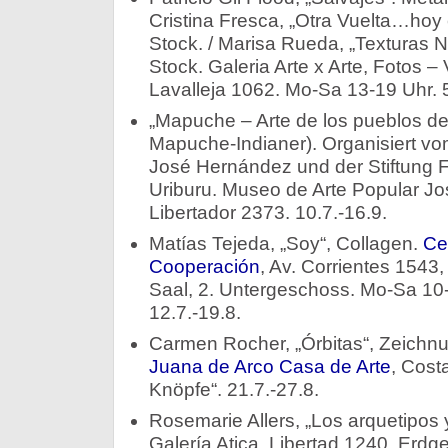
Cristina Fresca, „Otra Vuelta…hoy 
Stock. / Marisa Rueda, „Texturas N
Stock. Galeria Arte x Arte, Fotos – 
Lavalleja 1062. Mo-Sa 13-19 Uhr. 5
„Mapuche – Arte de los pueblos del
Mapuche-Indianer). Organisiert v
José Hernández und der Stiftung 
Uriburu. Museo de Arte Popular Jo
Libertador 2373. 10.7.-16.9.
Matías Tejeda, „Soy“, Collagen.
Cen
Cooperación
, Av. Corrientes 1543
Saal, 2. Untergeschoss. Mo-Sa 10-
12.7.-19.8.
Carmen Rocher, „Órbitas“, Zeichnun
Juana de Arco Casa de Arte
, Cost
Knöpfe“. 21.7.-27.8.
Rosemarie Allers, „Los arquetipos 
Galería Atica, Libertad 1240, Erdg