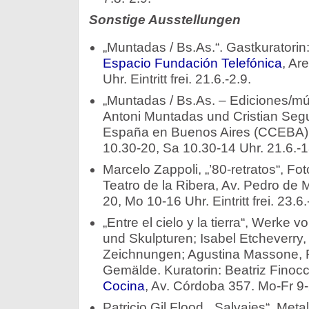
Sonstige Ausstellungen
„Muntadas / Bs.As.“. Gastkuratorin
Espacio Fundación Telefónica
, Ar
Uhr. Eintritt frei. 21.6.-2.9.
„Muntadas / Bs.As. – Ediciones/múl
Antoni Muntadas und Cristian Segu
España en Buenos Aires (CCEBA),
10.30-20, Sa 10.30-14 Uhr. 21.6.-1
Marcelo Zappoli, „’80-retratos“, Fo
Teatro de la Ribera, Av. Pedro de
20, Mo 10-16 Uhr. Eintritt frei. 23.
„Entre el cielo y la tierra“, Werke
und Skulpturen; Isabel Etcheverry
Zeichnungen; Agustina Massone, Fo
Gemälde. Kuratorin: Beatriz Finocch
Cocina
, Av. Córdoba 357. Mo-Fr 9-
Patricio Gil Flood, „Salvajes“. Meta