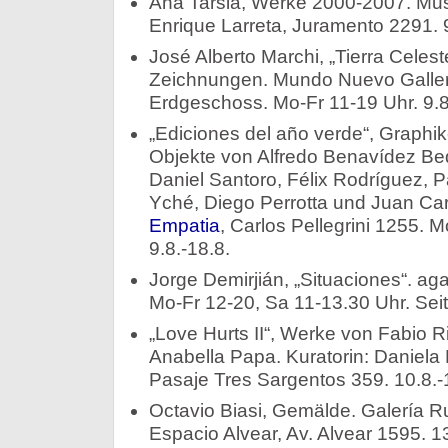
Ana Tarsia, Werke 2000-2007. Mu
Enrique Larreta, Juramento 2291. 9
José Alberto Marchi, „Tierra Celes
Zeichnungen. Mundo Nuevo Gallery 
Erdgeschoss. Mo-Fr 11-19 Uhr. 9.8
„Ediciones del año verde“, Graph
Objekte von Alfredo Benavídez Be
Daniel Santoro, Félix Rodríguez, 
Yché, Diego Perrotta und Juan Ca
Empatia
, Carlos Pellegrini 1255. 
9.8.-18.8.
Jorge Demirjián, „Situaciones“. aga
Mo-Fr 12-20, Sa 11-13.30 Uhr. Seit
„Love Hurts II“, Werke von Fabio 
Anabella Papa. Kuratorin: Daniela
Pasaje Tres Sargentos 359. 10.8.-
Octavio Biasi, Gemälde. Galería Ru
Espacio Alvear, Av. Alvear 1595. 13