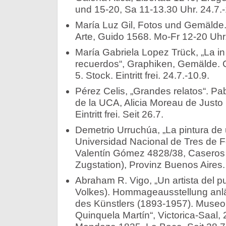
und 15-20, Sa 11-13.30 Uhr. 24.7.-
María Luz Gil, Fotos und Gemälde. 
Arte, Guido 1568. Mo-Fr 12-20 Uhr.
María Gabriela Lopez Trück, „La in
recuerdos“, Graphiken, Gemälde. 
5. Stock. Eintritt frei. 24.7.-10.9.
Pérez Celis, „Grandes relatos“. Pab
de la UCA, Alicia Moreau de Justo
Eintritt frei. Seit 26.7.
Demetrio Urruchúa, „La pintura de
Universidad Nacional de Tres de
Valentín Gómez 4828/38, Caseros
Zugstation), Provinz Buenos Aires. 
Abraham R. Vigo, „Un artista del p
Volkes). Hommageausstellung anlä
des Künstlers (1893-1957). Museo 
Quinquela Martín“, Victorica-Saal, 