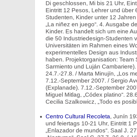
Di geschlossen, Mi bis 21 Uhr, Eintr
Eintritt 12 Pesos, Lehrer und über
Studenten, Kinder unter 12 Jahren 
„La niñez en juego“. 4. Ausgabe de
Kinder. Es handelt sich um eine A
die 50 Industriedesign-Studenten 
Universitäten im Rahmen eines Wo
experimentelles Design aus Industri
haben. Projektorganisation: Team S
Sarmiento und Luján Cambariere). 
24.7.-27.8. / Marta Minujín, „Los m
7.12.-September 2007. / Sergio Av
(Explanade). 7.12.-September 200
Miguel Mitlag, „Códex platino“. 28.6
Cecilia Szalkowicz, „Todo es posibl
Centro Cultural Recoleta
, Junín 19
und feiertags 10-21 Uhr, Eintritt 1
„Enlazador de mundos“. Saal J. 27.