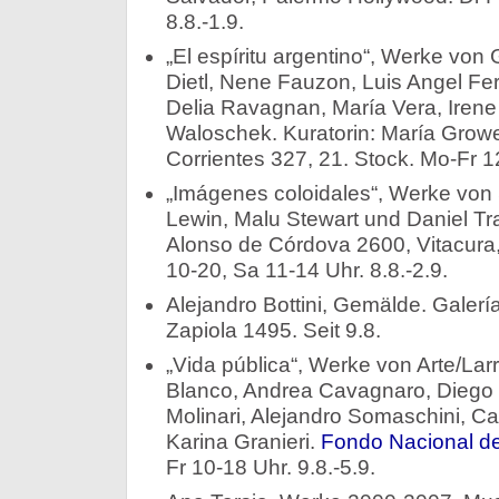
8.8.-1.9.
„El espíritu argentino“, Werke von
Dietl, Nene Fauzon, Luis Angel Ferr
Delia Ravagnan, María Vera, Irene 
Waloschek. Kuratorin: María Growe
Corrientes 327, 21. Stock. Mo-Fr 12
„Imágenes coloidales“, Werke von
Lewin, Malu Stewart und Daniel T
Alonso de Córdova 2600, Vitacura,
10-20, Sa 11-14 Uhr. 8.8.-2.9.
Alejandro Bottini, Gemälde. Galerí
Zapiola 1495. Seit 9.8.
„Vida pública“, Werke von Arte/L
Blanco, Andrea Cavagnaro, Diego
Molinari, Alejandro Somaschini, Car
Karina Granieri.
Fondo Nacional de
Fr 10-18 Uhr. 9.8.-5.9.