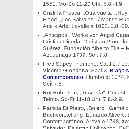
1551. Mo-So 11-20 Uhr. 5.8.-4.9.
Cristina Fresca, „Otra vuelta…Hoy c
Flood, „Los Salvajes“. / Marisa Ru
Arte x Arte, Lavalleja 1062. 5.8.-30
„Anticipos“, Werke von Angel Capa
Cristina Piceda, Christian Prunello
Suárez. Fundación Alberto Elía – 
Azcuénaga 1739. Seit 7.8.
Fred Sapey Triomphe. Saal 1. / Leo
Vicente Grondona. Saal 3.
Braga 
Contemporáneo
, Humboldt 1574. 
Seit 7.8.
Rut Rubinson, „Travesía“. Decastell
Telmo. So-Fr 11-18 Uhr. 7.8.-2.9.
Patricia Di Pietro, „Bolero“, Gemäl
Buchvorstellung: Eduardo Aliverti. E
Contemporáneo, Arévalo 1748, zw
Salvador, Palermo Hollywood. Di-F