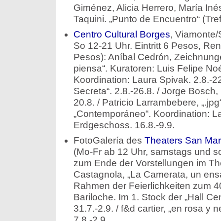
Giménez, Alicia Herrero, María Iné
Taquini. „Punto de Encuentro“ (Tref
Centro Cultural Borges
, Viamonte/
So 12-21 Uhr. Eintritt 6 Pesos, Re
Pesos): Aníbal Cedrón, Zeichnunge
piensa“. Kuratoren: Luis Felipe N
Koordination: Laura Spivak. 2.8.-22.
Secreta“. 2.8.-26.8. / Jorge Bosch
20.8. / Patricio Larrambebere, „.jpg
„Contemporáneo“. Koordination: La
Erdgeschoss. 16.8.-9.9.
FotoGalería des
Theaters San Mar
(Mo-Fr ab 12 Uhr, samstags und so
zum Ende der Vorstellungen im Theat
Castagnola, „La Camerata, un ensa
Rahmen der Feierlichkeiten zum 4
Bariloche. Im 1. Stock der „Hall Cen
31.7.-2.9. / f&d cartier, „en rosa y 
7.8.-2.9.