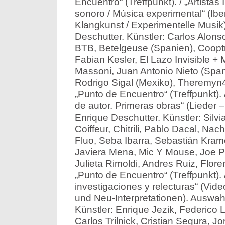
Encuentro“ (Treffpunkt). / „Artistas
sonoro / Música experimental“ (Ib
Klangkunst / Experimentelle Musik
Deschutter. Künstler: Carlos Alons
BTB, Betelgeuse (Spanien), Cooptr
Fabian Kesler, El Lazo Invisible +
Massoni, Juan Antonio Nieto (Span
Rodrigo Sigal (Mexiko), Theremyn4 
„Punto de Encuentro“ (Treffpunkt)
de autor. Primeras obras“ (Lieder 
Enrique Deschutter. Künstler: Silv
Coiffeur, Chitrili, Pablo Dacal, Na
Fluo, Seba Ibarra, Sebastián Kram
Javiera Mena, Mic Y Mouse, Joe P
Julieta Rimoldi, Andres Ruiz, Flore
„Punto de Encuentro“ (Treffpunkt).
investigaciones y relecturas“ (Vid
und Neu-Interpretationen). Auswa
Künstler: Enrique Jezik, Federico
Carlos Trilnick, Cristian Segura, 