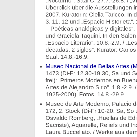
„Nocturno“. Saal C. 27.7.-26.8. / „Vi
Überblick über die Ausstellungen 
2007. Kuratorin: Clelia Taricco. In
3, 11, 12 und „Espacio Historieta“.
– Poéticas analógicas y digitales“
und Graciela Taquini. In den Sälen 4
„Espacio Literario“. 10.8.-2.9. / „L
décadas, 2 siglos“. Kurator: Carlo
Saal. 14.8.-16.9.
Museo Nacional de Bellas Artes 
1473 (Di-Fr 12.30-19.30, Sa und So 
frei): „Primeros Modernos en Buenos
Artes de Alejandro Sirio“. 1.8.-2.9. /
1925-2000), Fotos. 14.8.-29.9.
Museo de Arte Moderno, Palacio de
172, 2. Stock (Di-Fr 10-20, Sa, So 
Osvaldo Romberg, „Huellas de Edi
Sacriste), Aquarelle, Reliefs und In
Laura Buccellato. / Werke aus d