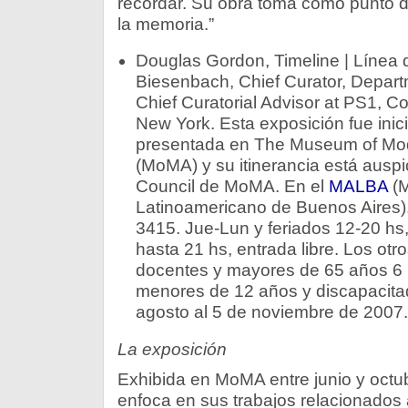
recordar. Su obra toma como punto de
la memoria.”
Douglas Gordon, Timeline | Línea 
Biesenbach, Chief Curator, Depart
Chief Curatorial Advisor at PS1, C
New York. Esta exposición fue ini
presentada en The Museum of Mod
(MoMA) y su itinerancia está auspic
Council de MoMA. En el
MALBA
(M
Latinoamericano de Buenos Aires),
3415. Jue-Lun y feriados 12-20 hs
hasta 21 hs, entrada libre. Los otr
docentes y mayores de 65 años 6 
menores de 12 años y discapacitad
agosto al 5 de noviembre de 2007.
La exposición
Exhibida en MoMA entre junio y octu
enfoca en sus trabajos relacionados 