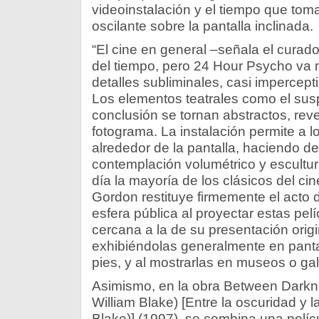
videoinstalación y el tiempo que tom
oscilante sobre la pantalla inclinada.
“El cine en general –señala el curado
del tiempo, pero 24 Hour Psycho va 
detalles subliminales, casi imperceptib
Los elementos teatrales como el susp
conclusión se tornan abstractos, rev
fotograma. La instalación permite a l
alrededor de la pantalla, haciendo de
contemplación volumétrico y escultur
día la mayoría de los clásicos del cin
Gordon restituye firmemente el acto 
esfera pública al proyectar estas pel
cercana a la de su presentación origi
exhibiéndolas generalmente en panta
pies, y al mostrarlas en museos o gal
Asimismo, en la obra Between Darkne
William Blake) [Entre la oscuridad y l
Blake)] (1997), se combina una pelíc