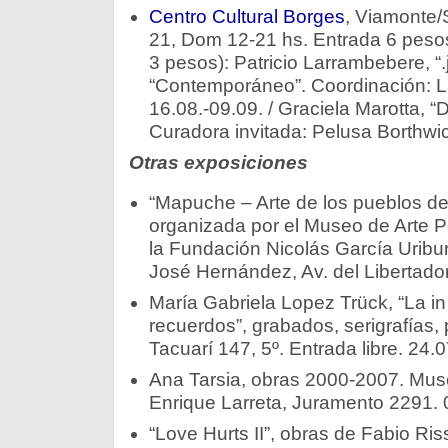
Centro Cultural Borges
, Viamonte/
21, Dom 12-21 hs. Entrada 6 pesos
3 pesos): Patricio Larrambebere, “.j
“Contemporáneo”. Coordinación: La
16.08.-09.09. / Graciela Marotta, “
Curadora invitada: Pelusa Borthwi
Otras exposiciones
“Mapuche – Arte de los pueblos de
organizada por el Museo de Arte 
la Fundación Nicolás García Uribu
José Hernández, Av. del Libertador
María Gabriela Lopez Trück, “La in
recuerdos”, grabados, serigrafías,
Tacuarí 147, 5º. Entrada libre. 24.0
Ana Tarsia, obras 2000-2007. Mus
Enrique Larreta, Juramento 2291. 
“Love Hurts II”, obras de Fabio R