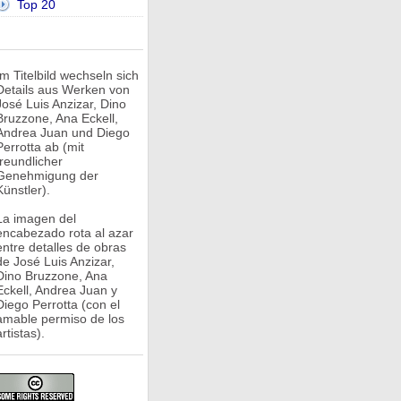
Top 20
Im Titelbild wechseln sich
Details aus Werken von
José Luis Anzizar, Dino
Bruzzone, Ana Eckell,
Andrea Juan und Diego
Perrotta ab (mit
freundlicher
Genehmigung der
Künstler).
La imagen del
encabezado rota al azar
entre detalles de obras
de José Luis Anzizar,
Dino Bruzzone, Ana
Eckell, Andrea Juan y
Diego Perrotta (con el
amable permiso de los
rtistas).