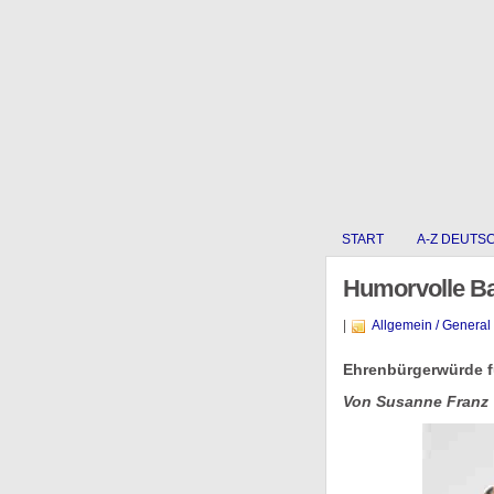
START
A-Z DEUTS
Humorvolle B
|
Allgemein / General
Ehrenbürgerwürde f
Von Susanne Franz