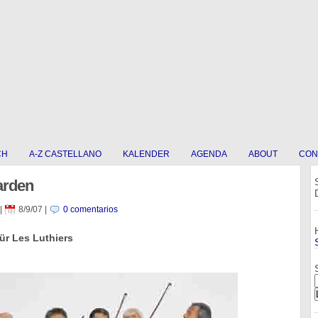
CH
A-Z CASTELLANO
KALENDER
AGENDA
ABOUT
CON
arden
|
8/9/07
|
0 comentarios
ür Les Luthiers