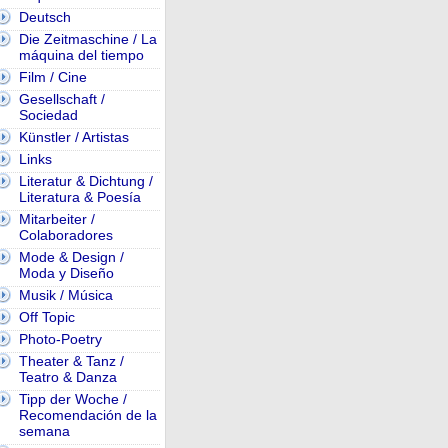
Deutsch
Die Zeitmaschine / La
máquina del tiempo
Film / Cine
Gesellschaft /
Sociedad
Künstler / Artistas
Links
Literatur & Dichtung /
Literatura & Poesía
Mitarbeiter /
Colaboradores
Mode & Design /
Moda y Diseño
Musik / Música
Off Topic
Photo-Poetry
Theater & Tanz /
Teatro & Danza
Tipp der Woche /
Recomendación de la
semana