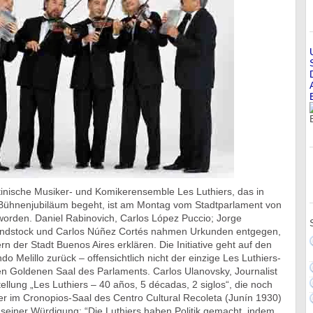
inische Musiker- und Komikerensemble Les Luthiers, das in
Bühnenjubiläum begeht, ist am Montag vom Stadtparlament von
worden. Daniel Rabinovich, Carlos López Puccio; Jorge
dstock und Carlos Núñez Cortés nahmen Urkunden entgegen,
rn der Stadt Buenos Aires erklären. Die Initiative geht auf den
 Melillo zurück – offensichtlich nicht der einzige Les Luthiers-
n Goldenen Saal des Parlaments. Carlos Ulanovsky, Journalist
ellung „Les Luthiers – 40 años, 5 décadas, 2 siglos“, die noch
r im Cronopios-Saal des Centro Cultural Recoleta (Junín 1930)
n seiner Würdigung: “Die Luthiers haben Politik gemacht, indem