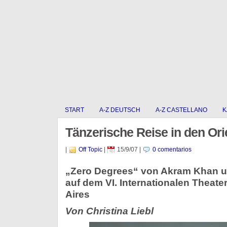
START
A-Z DEUTSCH
A-Z CASTELLANO
K
Tänzerische Reise in den Ori
|
Off Topic
|
15/9/07
|
0 comentarios
„Zero Degrees“ von Akram Khan un
auf dem VI. Internationalen Theate
Aires
Von Christina Liebl