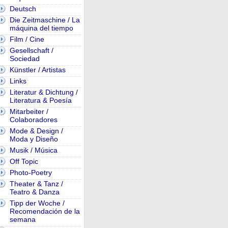
Deutsch
Die Zeitmaschine / La
máquina del tiempo
Film / Cine
Gesellschaft /
Sociedad
Künstler / Artistas
Links
Literatur & Dichtung /
Literatura & Poesía
Mitarbeiter /
Colaboradores
Mode & Design /
Moda y Diseño
Musik / Música
Off Topic
Photo-Poetry
Theater & Tanz /
Teatro & Danza
Tipp der Woche /
Recomendación de la
semana