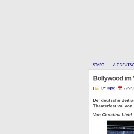
START
A-Z DEUTS
Bollywood im 
|
Off Topic
|
29/9/0
Der deutsche Beitra
Theaterfestival von
Von Christina Liebl