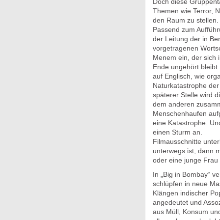
Doch diese Gruppentä
Themen wie Terror, N
den Raum zu stellen.
Passend zum Aufführu
der Leitung der in Be
vorgetragenen Wortsc
Menem ein, der sich 
Ende ungehört bleibt.
auf Englisch, wie org
Naturkatastrophe der 
späterer Stelle wird 
dem anderen zusamme
Menschenhaufen aufge
eine Katastrophe. Un
einen Sturm an.
Filmausschnitte unte
unterwegs ist, dann 
oder eine junge Frau 
In „Big in Bombay“ v
schlüpfen in neue Mas
Klängen indischer Po
angedeutet und Assoz
aus Müll, Konsum und 