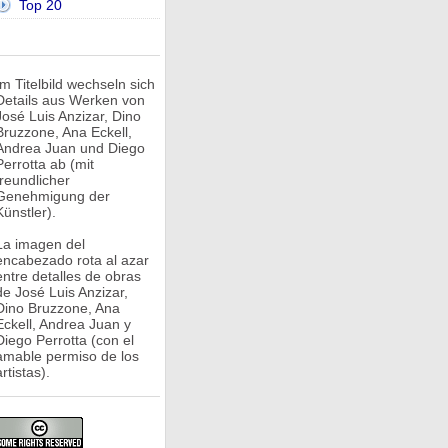
Top 20
Im Titelbild wechseln sich
Details aus Werken von
José Luis Anzizar, Dino
Bruzzone, Ana Eckell,
Andrea Juan und Diego
Perrotta ab (mit
freundlicher
Genehmigung der
Künstler).
La imagen del
encabezado rota al azar
entre detalles de obras
de José Luis Anzizar,
Dino Bruzzone, Ana
Eckell, Andrea Juan y
Diego Perrotta (con el
amable permiso de los
rtistas).