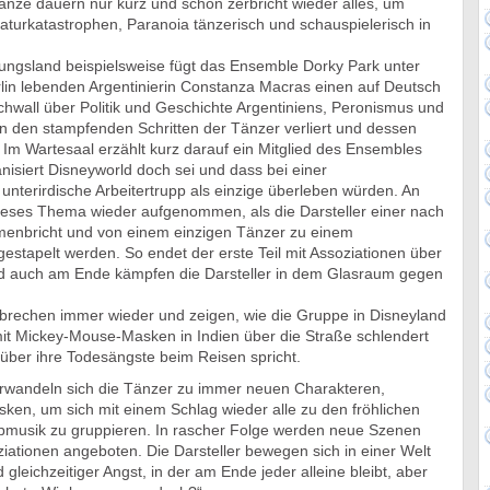
nze dauern nur kurz und schon zerbricht wieder alles, um
aturkatastrophen, Paranoia tänzerisch und schauspielerisch in
ngsland beispielsweise fügt das Ensemble Dorky Park unter
rlin lebenden Argentinierin Constanza Macras einen auf Deutsch
hwall über Politik und Geschichte Argentiniens, Peronismus und
in den stampfenden Schritten der Tänzer verliert und dessen
 Im Wartesaal erzählt kurz darauf ein Mitglied des Ensembles
anisiert Disneyworld doch sei und dass bei einer
unterirdische Arbeitertrupp als einzige überleben würden. An
dieses Thema wieder aufgenommen, als die Darsteller einer nach
nbricht und von einem einzigen Tänzer zu einem
stapelt werden. So endet der erste Teil mit Assoziationen über
d auch am Ende kämpfen die Darsteller in dem Glasraum gegen
rbrechen immer wieder und zeigen, wie die Gruppe in Disneyland
mit Mickey-Mouse-Masken in Indien über die Straße schlendert
über ihre Todesängste beim Reisen spricht.
erwandeln sich die Tänzer zu immer neuen Charakteren,
ken, um sich mit einem Schlag wieder alle zu den fröhlichen
pmusik zu gruppieren. In rascher Folge werden neue Szenen
iationen angeboten. Die Darsteller bewegen sich in einer Welt
gleichzeitiger Angst, in der am Ende jeder alleine bleibt, aber