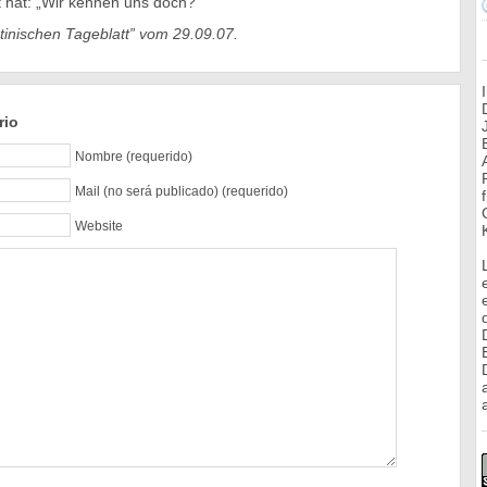
t hat: „Wir kennen uns doch?“
tinischen Tageblatt” vom 29.09.07.
rio
Nombre (requerido)
Mail (no será publicado) (requerido)
Website
a