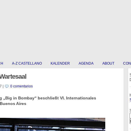
CH
A-Z CASTELLANO
KALENDER
AGENDA
ABOUT
CON
Wartesaal
7
|
0 comentarios
g „Big in Bombay“ beschließt VI. Internationales
 Buenos Aires