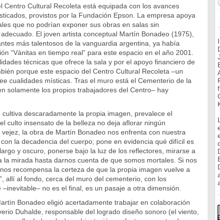
l Centro Cultural Recoleta está equipada con los avances
isticados, provistos por la Fundación Epson. La empresa apoya
ales que no podrían exponer sus obras en salas sin
 adecuado. El joven artista conceptual Martín Bonadeo (1975),
ntes más talentosos de la vanguardia argentina, ya había
ión “Vánitas en tiempo real” para este espacio en el año 2001.
lidades técnicas que ofrece la sala y por el apoyo financiero de
mbién porque este espacio del Centro Cultural Recoleta –un
ee cualidades místicas. Tras el muro está el Cementerio de la
en solamente los propios trabajadores del Centro– hay
 cultiva descaradamente la propia imagen, prevalece el
l culto insensato de la belleza no deja aflorar ningún
 vejez, la obra de Martín Bonadeo nos enfrenta con nuestra
, con la decadencia del cuerpo; pone en evidencia qué difícil es
argo y oscuro, ponerse bajo la luz de los reflectores, mirarse a
ja la mirada hasta darnos cuenta de que somos mortales. Si nos
nos recompensa la certeza de que la propia imagen vuelve a
o”, allí al fondo, cerca del muro del cementerio, con los
a
–inevitable– no es el final, es un pasaje a otra dimensión.
Martín Bonadeo eligió acertadamente trabajar en colaboración
verio Duhalde, responsable del logrado diseño sonoro (el viento,