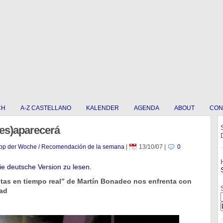
CH
A-Z CASTELLANO
KALENDER
AGENDA
ABOUT
CON
des)aparecerá
pp der Woche / Recomendación de la semana
|
13/10/07
|
0
die deutsche Version zu lesen.
itas en tiempo real” de Martín Bonadeo nos enfrenta con
dad