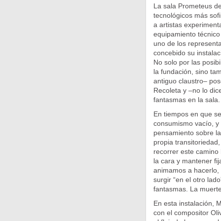
La sala Prometeus de
tecnológicos más sof
a artistas experiment
equipamiento técnico
uno de los representa
concebido su instalac
No solo por las posibi
la fundación, sino ta
antiguo claustro– pos
Recoleta y –no lo dic
fantasmas en la sala.
En tiempos en que se
consumismo vacío, y e
pensamiento sobre la
propia transitoriedad
recorrer este camino l
la cara y mantener fi
animamos a hacerlo, 
surgir “en el otro lad
fantasmas. La muerte 
En esta instalación, 
con el compositor Oli