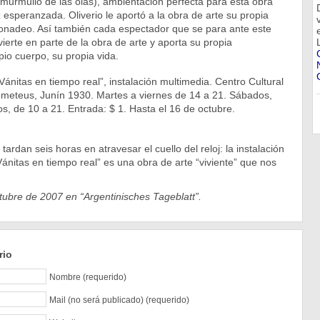
el murmullo de las olas), ambientación perfecta para esta obra
 esperanzada. Oliverio le aportó a la obra de arte su propia
Bonadeo. Así también cada espectador que se para ante este
ierte en parte de la obra de arte y aporta su propia
pio cuerpo, su propia vida.
ánitas en tiempo real”, instalación multimedia. Centro Cultural
ometeus, Junín 1930. Martes a viernes de 14 a 21. Sábados,
s, de 10 a 21. Entrada: $ 1. Hasta el 16 de octubre.
tardan seis horas en atravesar el cuello del reloj: la instalación
nitas en tiempo real” es una obra de arte “viviente” que nos
tubre de 2007 en “Argentinisches Tageblatt”.
rio
Nombre (requerido)
Mail (no será publicado) (requerido)