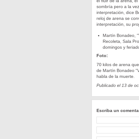
el fluir de la arena, 
sombría pero a la vez
interpretación, dice 
reloj de arena se conv
interpretación, su pro
Martín Bonadeo, “V
Recoleta, Sala Pr
domingos y feriado
Foto:
70 kilos de arena que 
de Martín Bonadeo “Vá
habla de la muerte.
Publicado el 13 de oc
Escriba un comenta