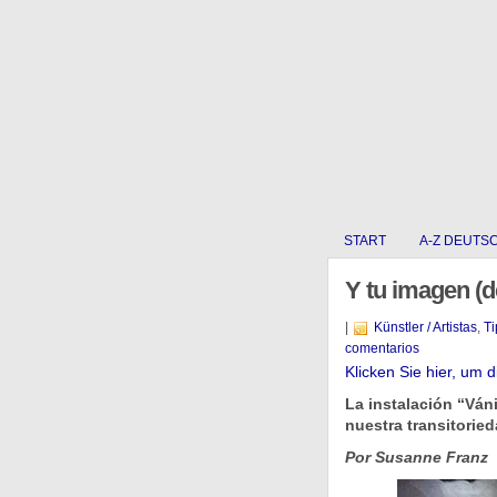
START
A-Z DEUTS
Y tu imagen (
|
Künstler / Artistas
,
Ti
comentarios
Klicken Sie hier, um 
La instalación “Ván
nuestra transitorie
Por Susanne Franz