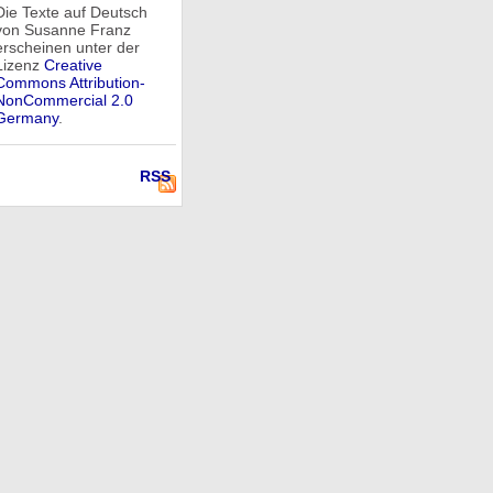
Die Texte auf Deutsch
von Susanne Franz
erscheinen unter der
Lizenz
Creative
Commons Attribution-
NonCommercial 2.0
Germany
.
RSS