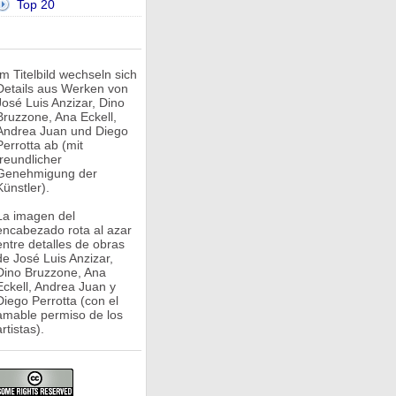
Top 20
Im Titelbild wechseln sich
Details aus Werken von
José Luis Anzizar, Dino
Bruzzone, Ana Eckell,
Andrea Juan und Diego
Perrotta ab (mit
freundlicher
Genehmigung der
Künstler).
La imagen del
encabezado rota al azar
entre detalles de obras
de José Luis Anzizar,
Dino Bruzzone, Ana
Eckell, Andrea Juan y
Diego Perrotta (con el
amable permiso de los
rtistas).