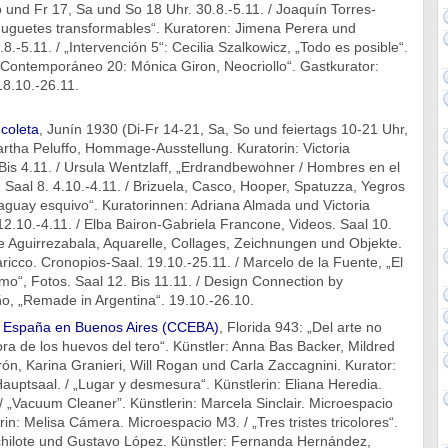
und Fr 17, Sa und So 18 Uhr. 30.8.-5.11. / Joaquín Torres-
 Juguetes transformables“. Kuratoren: Jimena Perera und
8.-5.11. / „Intervención 5“: Cecilia Szalkowicz, „Todo es posible“.
„Contemporáneo 20: Mónica Giron, Neocriollo“. Gastkurator:
18.10.-26.11.
coleta
, Junín 1930 (Di-Fr 14-21, Sa, So und feiertags 10-21 Uhr,
Martha Peluffo, Hommage-Ausstellung. Kuratorin: Victoria
 Bis 4.11. / Ursula Wentzlaff, „Erdrandbewohner / Hombres en el
“. Saal 8. 4.10.-4.11. / Brizuela, Casco, Hooper, Spatuzza, Yegros
aguay esquivo“. Kuratorinnen: Adriana Almada und Victoria
 12.10.-4.11. / Elba Bairon-Gabriela Francone, Videos. Saal 10.
ue Aguirrezabala, Aquarelle, Collages, Zeichnungen und Objekte.
Taricco. Cronopios-Saal. 19.10.-25.11. / Marcelo de la Fuente, „El
mo“, Fotos. Saal 12. Bis 11.11. / Design Connection by
o, „Remade in Argentina“. 19.10.-26.10.
e España en Buenos Aires (CCEBA)
, Florida 943: „Del arte no
fora de los huevos del tero“. Künstler: Anna Bas Backer, Mildred
ón, Karina Granieri, Will Rogan und Carla Zaccagnini. Kurator:
auptsaal. / „Lugar y desmesura“. Künstlerin: Eliana Heredia.
 „Vacuum Cleaner”. Künstlerin: Marcela Sinclair. Microespacio
rin: Melisa Cámera. Microespacio M3. / „Tres tristes tricolores“.
hilote und Gustavo López. Künstler: Fernanda Hernández,