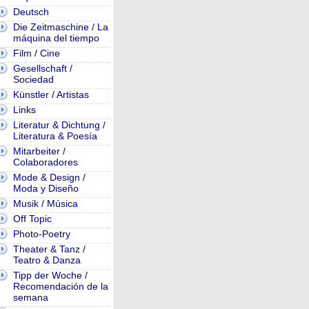
Deutsch
Die Zeitmaschine / La
máquina del tiempo
Film / Cine
Gesellschaft /
Sociedad
Künstler / Artistas
Links
Literatur & Dichtung /
Literatura & Poesía
Mitarbeiter /
Colaboradores
Mode & Design /
Moda y Diseño
Musik / Música
Off Topic
Photo-Poetry
Theater & Tanz /
Teatro & Danza
Tipp der Woche /
Recomendación de la
semana