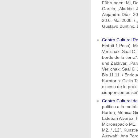
Führungen: Mi, Do 
García, „Aladdin.
Alejandro Díaz. 30.
28.6.-Mai 2008. / 
Gustavo Buntinx. 
Centro Cultural Re
Eintritt 1 Peso): 
Verlichak. Saal C.
borde de la tierra
und Zaldívar, „Par
Verlichak. Saal 6.
Bis 11.11. / Enriq
Kuratorin: Clelia 
exceso de lo próxi
cienporcientodiseñ
Centro Cultural d
político a la metá
Burton, Mónica Gir
Esteban Alvarez. H
Microespacio M1. /
M2. / „12“. Künstle
Auswahl: Ana Porc