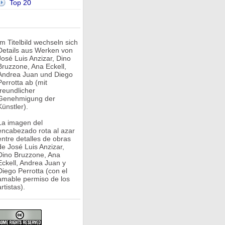
Top 20
Im Titelbild wechseln sich
Details aus Werken von
José Luis Anzizar, Dino
Bruzzone, Ana Eckell,
Andrea Juan und Diego
Perrotta ab (mit
freundlicher
Genehmigung der
Künstler).
La imagen del
encabezado rota al azar
entre detalles de obras
de José Luis Anzizar,
Dino Bruzzone, Ana
Eckell, Andrea Juan y
Diego Perrotta (con el
amable permiso de los
rtistas).