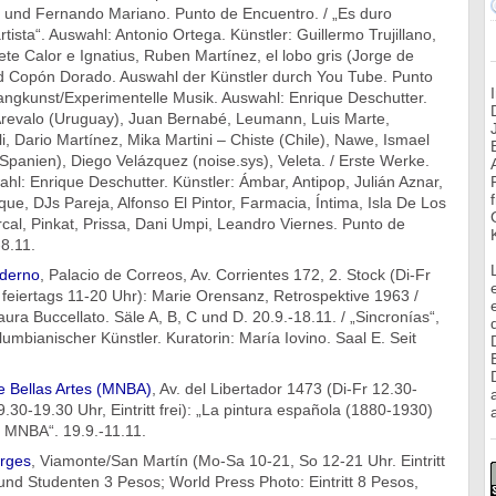
und Fernando Mariano. Punto de Encuentro. / „Es duro
rtista“. Auswahl: Antonio Ortega. Künstler: Guillermo Trujillano,
ete Calor e Ignatius, Ruben Martínez, el lobo gris (Jorge de
d Copón Dorado. Auswahl der Künstler durch You Tube. Punto
langkunst/Experimentelle Musik. Auswahl: Enrique Deschutter.
Arevalo (Uruguay), Juan Bernabé, Leumann, Luis Marte,
i, Dario Martínez, Mika Martini – Chiste (Chile), Nawe, Ismael
Spanien), Diego Velázquez (noise.sys), Veleta. / Erste Werke.
ahl: Enrique Deschutter. Künstler: Ámbar, Antipop, Julián Aznar,
sque, DJs Pareja, Alfonso El Pintor, Farmacia, Íntima, Isla De Los
cal, Pinkat, Prissa, Dani Umpi, Leandro Viernes. Punto de
8.11.
derno
, Palacio de Correos, Av. Corrientes 172, 2. Stock (Di-Fr
feiertags 11-20 Uhr): Marie Orensanz, Retrospektive 1963 /
aura Buccellato. Säle A, B, C und D. 20.9.-18.11. / „Sincronías“,
umbianischer Künstler. Kuratorin: María Iovino. Saal E. Seit
 Bellas Artes (MNBA)
, Av. del Libertador 1473 (Di-Fr 12.30-
.30-19.30 Uhr, Eintritt frei): „La pintura española (1880-1930)
a
l MNBA“. 19.9.-11.11.
orges
, Viamonte/San Martín (Mo-Sa 10-21, So 12-21 Uhr. Eintritt
nd Studenten 3 Pesos; World Press Photo: Eintritt 8 Pesos,