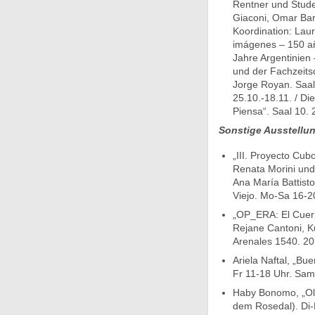
Rentner und Stude
Giaconi, Omar Bar
Koordination: Laur
imágenes – 150 añ
Jahre Argentinien
und der Fachzeits
Jorge Royan. Saal 
25.10.-18.11. / Di
Piensa“. Saal 10. 
Sonstige Ausstellu
„III. Proyecto Cu
Renata Morini und 
Ana María Battist
Viejo. Mo-Sa 16-20
„OP_ERA: El Cuerp
Rejane Cantoni, K
Arenales 1540. 20
Ariela Naftal, „Bu
Fr 11-18 Uhr. Sam
Haby Bonomo, „Olv
dem Rosedal). Di-F