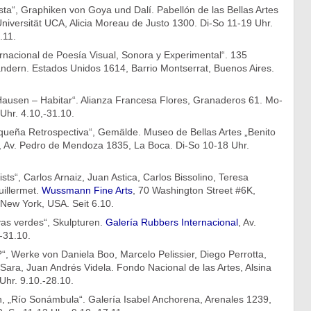
sta“, Graphiken von Goya und Dalí. Pabellón de las Bellas Artes
niversität UCA, Alicia Moreau de Justo 1300. Di-So 11-19 Uhr.
4.11.
rnacional de Poesía Visual, Sonora y Experimental“. 135
ändern. Estados Unidos 1614, Barrio Montserrat, Buenos Aires.
Hausen – Habitar“. Alianza Francesa Flores, Granaderos 61. Mo-
Uhr. 4.10,-31.10.
equeña Retrospectiva“, Gemälde. Museo de Bellas Artes „Benito
, Av. Pedro de Mendoza 1835, La Boca. Di-So 10-18 Uhr.
ists“, Carlos Arnaiz, Juan Astica, Carlos Bissolino, Teresa
uillermet.
Wussmann Fine Arts
, 70 Washington Street #6K,
New York, USA. Seit 6.10.
as verdes“, Skulpturen.
Galería Rubbers Internacional
, Av.
-31.10.
“, Werke von Daniela Boo, Marcelo Pelissier, Diego Perrotta,
 Sara, Juan Andrés Videla. Fondo Nacional de las Artes, Alsina
Uhr. 9.10.-28.10.
 „Río Sonámbula“. Galería Isabel Anchorena, Arenales 1239,