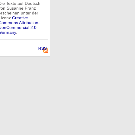
Die Texte auf Deutsch
von Susanne Franz
erscheinen unter der
Lizenz
Creative
Commons Attribution-
NonCommercial 2.0
Germany
.
RSS