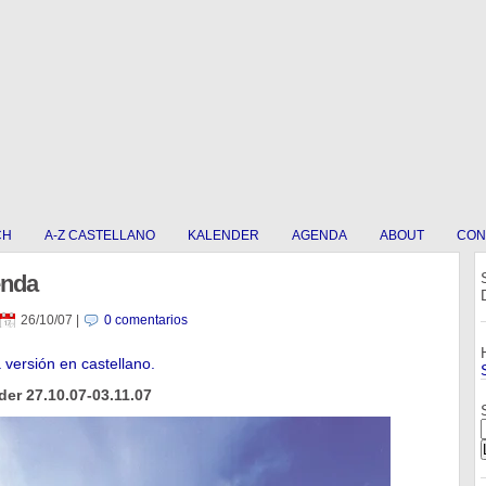
CH
A-Z CASTELLANO
KALENDER
AGENDA
ABOUT
CON
enda
26/10/07
|
0 comentarios
a versión en castellano.
er 27.10.07-03.11.07