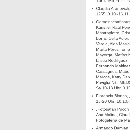
Tür 4. Mo-Fr 11-20
Claudia Aranovich, 
1255. 9.10.-16.11.
Gemeinschaftsauss
Künstler Raúl Pon
Mastropietro, Cris
Borré, Celia Adler,
Varela, Alda Marí
Marta Pérez Tempe
Mayorga, Matías K
Eliseo Rodríguez, 
Fernando Maitines,
Cassagnes, Mabel 
Marcos, Katty Darq
Paviglia Niti. ME
Sa 10-13 Uhr. 9.10
Florencia Blanco, 
15-20 Uhr. 10.10.-
„Fotosafari Pucon 
Ana Malina, Claud
Fotogalería de Ma
Armando Damián Di