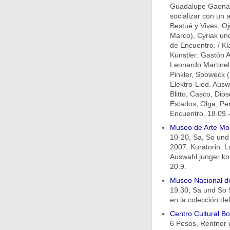
Guadalupe Gaona 
socializar con un a
Bestué y Vives, Oj
Marco), Cyriak un
de Encuentro. / K
Künstler: Gastón 
Leonardo Martinell
Pinkler, Spoweck (
Elektro-Lied. Ausw
Blitto, Casco, Dio
Estados, Olga, Per
Encuentro. 18.09.-
Museo de Arte Mo
10-20, Sa, So und 
2007. Kuratorin: L
Auswahl junger kol
20.9.
Museo Nacional de
19.30, Sa und So 9
en la colección de
Centro Cultural B
6 Pesos, Rentner u