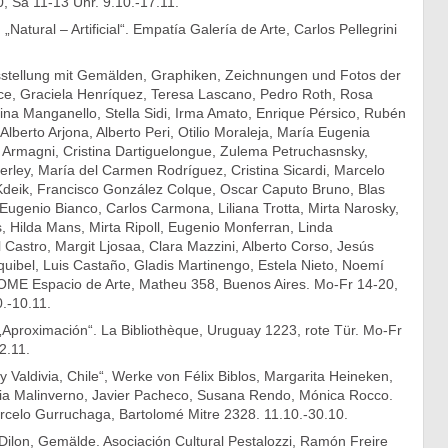
, Sa 11-13 Uhr. 9.10.-17.11.
„Natural – Artificial“. Empatía Galería de Arte, Carlos Pellegrini
tellung mit Gemälden, Graphiken, Zeichnungen und Fotos der
ce, Graciela Henríquez, Teresa Lascano, Pedro Roth, Rosa
tina Manganello, Stella Sidi, Irma Amato, Enrique Pérsico, Rubén
 Alberto Arjona, Alberto Peri, Otilio Moraleja, María Eugenia
a Armagni, Cristina Dartiguelongue, Zulema Petruchasnsky,
rley, María del Carmen Rodríguez, Cristina Sicardi, Marcelo
deik, Francisco González Colque, Oscar Caputo Bruno, Blas
Eugenio Bianco, Carlos Carmona, Liliana Trotta, Mirta Narosky,
 Hilda Mans, Mirta Ripoll, Eugenio Monferran, Linda
Castro, Margit Ljosaa, Clara Mazzini, Alberto Corso, Jesús
uibel, Luis Castaño, Gladis Martinengo, Estela Nieto, Noemí
IJOME Espacio de Arte, Matheu 358, Buenos Aires. Mo-Fr 14-20,
.-10.11.
„Aproximación“. La Bibliothèque, Uruguay 1223, rote Tür. Mo-Fr
2.11.
y Valdivia, Chile“, Werke von Félix Biblos, Margarita Heineken,
ia Malinverno, Javier Pacheco, Susana Rendo, Mónica Rocco.
rcelo Gurruchaga, Bartolomé Mitre 2328. 11.10.-30.10.
lon, Gemälde. Asociación Cultural Pestalozzi, Ramón Freire