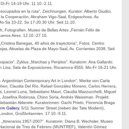
Di-Fr 14-19 Uhr. 11.10.-2.11.
esocupados en la ruta“, Zeichnungen. Kurator: Alberto Giudici.
e la Cooperación, Abraham Vigo-Saal, Erdgeschoss, Av.
Mo-Sa 10-22, So 17-20.30 Uhr. Seit 11.10.
h, Fotografien. Museo de Bellas Artes „Fernán Félix de
uenos Aires. 12.10.-27.10.
Cristina Banegas, 40 años de trayectoria“, Fotos. Centro
ojas, Abuelas de Plaza de Mayo-Saal, Av. Corrientes 2038. Seit
 espacio“. Zyklus „Marchas y Periplos“. Kuratorin: Ana Gallardo.
 Lisa, Sala de Exposiciones, Rocamora 4555. Mo-Fr 16-21 Uhr.
 – Argentinian Contemporary Art in London“, Werke von Carla
hen, Claudia Del Río, Rafael González Moreno, Carlos Herrera,
s, Leonel Luna, Sebastiano Mauri, Claudia Mazzucchelli, Miguel
, Josefina Robirosa, Chino Soria, Andrés Waissman. Projekt:
ebastián Alderete. Kuratorinnen: Gachi Prieto, Florencia Braga
rm Gallery
, 5/11 Sumner Street (neben der Tate Modern),
London, Großbritannien. 17.10.-9.11.
 „Itinerarios 1957-2007“. Kuratorin: Diana B. Wechsler. Museo
 Nacional de Tres de Febrero (MUNTREF), Valentín Gómez