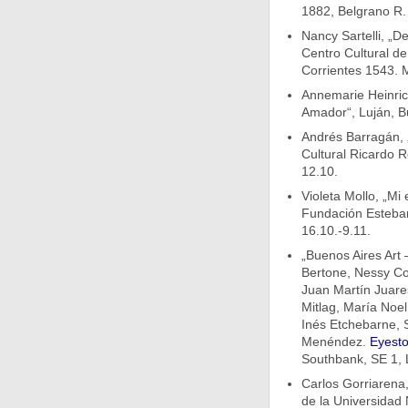
1882, Belgrano R. 
Nancy Sartelli, „D
Centro Cultural d
Corrientes 1543. 
Annemarie Heinric
Amador“, Luján, B
Andrés Barragán, „
Cultural Ricardo R
12.10.
Violeta Mollo, „Mi
Fundación Esteban
16.10.-9.11.
„Buenos Aires Art
Bertone, Nessy Co
Juan Martín Juare
Mitlag, María Noel
Inés Etchebarne, S
Menéndez.
Eyesto
Southbank, SE 1, 
Carlos Gorriarena,
de la Universidad