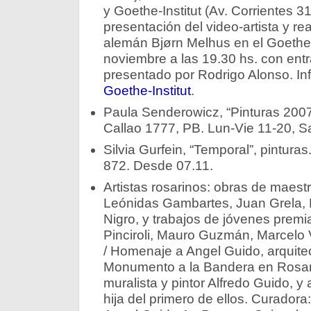
y Goethe-Institut (Av. Corrientes 31
presentación del video-artista y re
alemán Bjørn Melhus en el Goethe-I
noviembre a las 19.30 hs. con entra
presentado por Rodrigo Alonso. In
Goethe-Institut
.
Paula Senderowicz, “Pinturas 2007”.
Callao 1777, PB. Lun-Vie 11-20, Sa
Silvia Gurfein, “Temporal”, pintura
872. Desde 07.11.
Artistas rosarinos: obras de maest
Leónidas Gambartes, Juan Grela, 
Nigro, y trabajos de jóvenes prem
Pinciroli, Mauro Guzmán, Marcelo V
/ Homenaje a Angel Guido, arquite
Monumento a la Bandera en Rosar
muralista y pintor Alfredo Guido, y 
hija del primero de ellos. Curador