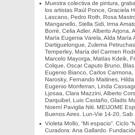
Muestra colectiva de pintura, graba
los artistas Raúl Ponce, Graciela 
Lascano, Pedro Roth, Rosa Mastrop
Manganello, Stella Sidi, Irma Amat
Borré, Celia Adler, Alberto Arjona, A
María Eugenia Varela, Alda María A
Dartiguelongue, Zulema Petruchas
Temperley, María del Carmen Rodríg
Marcelo Mayorga, Matías Kdeik, F
Colque, Oscar Caputo Bruno, Blas
Eugenio Bianco, Carlos Carmona, Li
Narosky, Fernando Maitines, Hilda 
Eugenio Monferran, Linda Cassagn
Ljosaa, Clara Mazzini, Alberto Cor
Darquibel, Luis Castaño, Gladis Ma
Noemí Paviglia Niti. MEIJOME Esp
Buenos Aires. Lun-Vie 14-20, Sab 
Violeta Mollo, “Mi espacio”. Ciclo “
Curadora: Ana Gallardo. Fundación