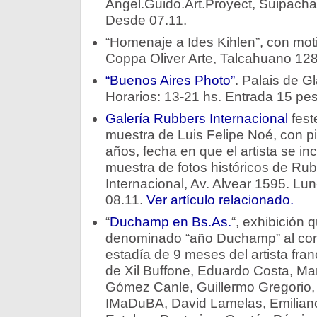
Angel.Guido.Art.Proyect, Suipacha
Desde 07.11.
“Homenaje a Ides Kihlen”, con mot
Coppa Oliver Arte, Talcahuano 12
“Buenos Aires Photo”
. Palais de 
Horarios: 13-21 hs. Entrada 15 pes
Galería Rubbers Internacional
fest
muestra de Luis Felipe Noé, con pi
años, fecha en que el artista se inc
muestra de fotos históricos de Ru
Internacional, Av. Alvear 1595. Lu
08.11.
Ver artículo relacionado.
“
Duchamp en Bs.As.
“, exhibición q
denominado “año Duchamp” al co
estadía de 9 meses del artista fra
de Xil Buffone, Eduardo Costa, M
Gómez Canle, Guillermo Gregorio,
IMaDuBA, David Lamelas, Emiliano 