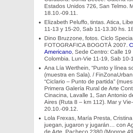
Estados Unidos 726, San Telmo. 
18.10.-09.11.
Elizabeth Peluffo, tintas. Atica, Li
11-13 y 15-20, Sab 11-13.30 hs. 18
Dino Bruzzone, fotos. Ciclo Specia
FOTOGRAFICA BOGOTÀ 2007.
C
Americano
, Sede Centro: Calle 19
Colombia. Lun-Vie 11-19, Sab 10-1
Ana Lía Werthein, “Punto y línea s
(muestra en Sala). / FinZonaUrbana
“Ciclario – Punto de partida” (mue
Primera Galería Rural de Arte Co
Cinacina, Lavalle 1, San Antonio 
Aires (Ruta 8 – km 112). Mar y Vi
20.10.-09.12.
Lola Frexas, María Presta, Cristin
juegan, jugaron y jugarán… con Ag
de Arte, Pacheco 2380 (Monroe 490