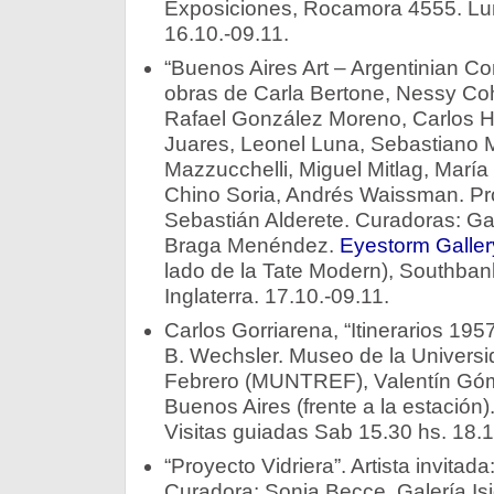
Exposiciones, Rocamora 4555. Lun
16.10.-09.11.
“Buenos Aires Art – Argentinian Co
obras de Carla Bertone, Nessy Coh
Rafael González Moreno, Carlos H
Juares, Leonel Luna, Sebastiano M
Mazzucchelli, Miguel Mitlag, María
Chino Soria, Andrés Waissman. Pr
Sebastián Alderete. Curadoras: Gac
Braga Menéndez.
Eyestorm Galler
lado de la Tate Modern), Southban
Inglaterra. 17.10.-09.11.
Carlos Gorriarena, “Itinerarios 19
B. Wechsler. Museo de la Universi
Febrero (MUNTREF), Valentín Góm
Buenos Aires (frente a la estación
Visitas guiadas Sab 15.30 hs. 18.1
“Proyecto Vidriera”. Artista invita
Curadora: Sonia Becce. Galería Is