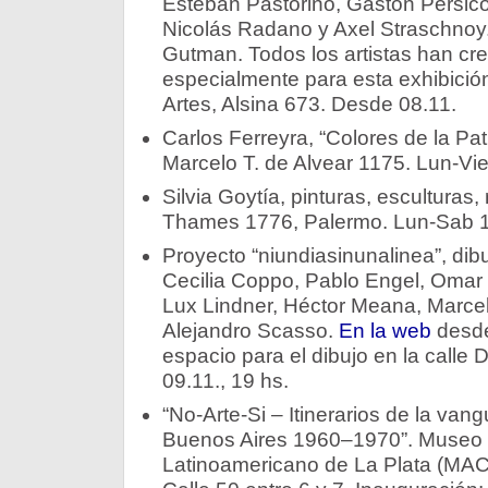
Esteban Pastorino, Gastón Pérsico
Nicolás Radano y Axel Straschnoy
Gutman. Todos los artistas han cr
especialmente para esta exhibició
Artes, Alsina 673. Desde 08.11.
Carlos Ferreyra, “Colores de la Pat
Marcelo T. de Alvear 1175. Lun-Vie
Silvia Goytía, pinturas, esculturas
Thames 1776, Palermo. Lun-Sab 13
Proyecto “niundiasinunalinea”, dib
Cecilia Coppo, Pablo Engel, Omar 
Lux Lindner, Héctor Meana, Marcela
Alejandro Scasso.
En la web
desde
espacio para el dibujo en la calle
09.11., 19 hs.
“No-Arte-Si – Itinerarios de la vang
Buenos Aires 1960–1970”. Museo
Latinoamericano de La Plata (MACLA