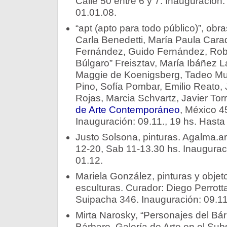
Calle 50 entre 6 y 7. Inauguración:
01.01.08.
“apt (apto para todo público)”, ob
Carla Benedetti, María Paula Cara
Fernández, Guido Fernández, Robe
Búlgaro” Freisztav, María Ibáñez La
Maggie de Koenigsberg, Tadeo Mulei
Pino, Sofía Pombar, Emilio Reato, J
Rojas, Marcia Schvartz, Javier Tor
de Arte Contemporáneo
, México 4
Inauguración: 09.11., 19 hs. Hasta
Justo Solsona, pinturas. Agalma.ar
12-20, Sab 11-13.30 hs. Inauguraci
01.12.
Mariela González, pinturas y objeto
esculturas. Curador: Diego Perrot
Suipacha 346. Inauguración: 09.11.
Mirta Narosky, “Personajes del Bár
Bárbaro, Galería de Arte en el Sub