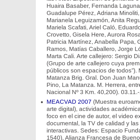
Huaira Basaber, Fernanda Laguna
Guadalupe Pérez, Adriana Minolit
Marianela Leguizamón, Anita Reg
Mariela Scafati, Ariel Caló, Eduar
Crovetto, Gisela Here, Aurora Ro
Patricia Martínez, Anabella Papa, G
Ramos, Matías Caballero, Jorge L
Marta Cali. Arte callejero: Sergio 
(Grupo de arte callejero cuya prem
públicos son espacios de todos”).
Matanza Brig. Gral. Don Juan Manu
Pino, La Matanza. M. Herrera, entr
Nacional Nº 3 Km. 40,200). 03.11.
MEACVAD 2007
(Muestra euroamer
arte digital), actividades académic
foco en el cine de autor, el video e
documental, la TV de calidad y las 
interactivas. Sedes: Espacio Fund
1540), Alianza Francesa de Bueno