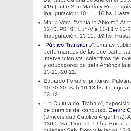
415 (entre San Martín y Reconquist
Inauguración: 10.11., 16 hs. Hasta
María Vera, “Ventana Abierta”. Atic
1240, PB “9”. Lun-Vie 11-13 y 15-2
Inauguración: 13.11., 19 hs. Hasta
“Público Transitorio”
, charlas públi
performances de las que participa
intervencionista, colectivos de inves
y educadores de toda América lati
13.11.-20.11.
Eduardo Faradje, pinturas. Palatin
10.30-20, Sab 10-13 hs. Inauguraci
03.12.
“La Cultura del Trabajo”, exposició
de premios del concurso.
Centro C
(Universidad Católica Argentina), 
1300. Mar-Dom 11-19 hs. Entrada lib
guiadas: Sab, Dom y feriados 12.30