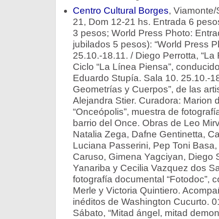
Centro Cultural Borges
, Viamonte/
21, Dom 12-21 hs. Entrada 6 pesos
3 pesos; World Press Photo: Entra
jubilados 5 pesos): “World Press P
25.10.-18.11. / Diego Perrotta, “La
Ciclo “La Línea Piensa”, conducido
Eduardo Stupía. Sala 10. 25.10.-18
Geometrías y Cuerpos”, de las art
Alejandra Stier. Curadora: Marion 
“Onceópolis”, muestra de fotografí
barrio del Once. Obras de Leo Mirv
Natalia Zega, Dafne Gentinetta, C
Luciana Passerini, Pep Toni Basa, 
Caruso, Gimena Yagciyan, Diego S
Yanariba y Cecilia Vazquez dos San
fotografía documental “Fotodoc”, c
Merle y Victoria Quintiero. Acompa
inéditos de Washington Cucurto. 01
Sábato, “Mitad ángel, mitad demonio