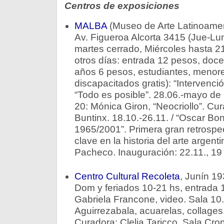
Centros de exposiciones
MALBA
(Museo de Arte Latinoamer
Av. Figueroa Alcorta 3415 (Jue-Lun
martes cerrado, Miércoles hasta 21
otros días: entrada 12 pesos, doc
años 6 pesos, estudiantes, menor
discapacitados gratis): “Intervenció
“Todo es posible”. 28.06.-mayo de
20: Mónica Giron, “Neocriollo”. Cu
Buntinx. 18.10.-26.11. / “Oscar Bo
1965/2001”. Primera gran retrospec
clave en la historia del arte argent
Pacheco. Inauguración: 22.11., 19
Centro Cultural Recoleta
, Junín 19
Dom y feriados 10-21 hs, entrada 1
Gabriela Francone, video. Sala 10.
Aguirrezabala, acuarelas, collages,
Curadora: Clelia Taricco. Sala Cron