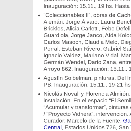
Inauguración: 15.11., 19 hs. Hasta
“Coleccionables II”, obras de Cac
Alemán, Jorge Álvaro, Laura Benche
Brickles, Alicia Carletti, Febe Defe
Guardiola, Jorge Janco, Aída Kolo
Carlos Masoch, Claudia Melo, Dieg
Porral, Esteban Rivero, Gabriel Sa
Ignacio Valdez, Mariano Vidal, Mar
Germán Wendel, Darío Zana, entre 
Arroyo 862. Inauguración: 15.11., 
Agustín Soibelman, pinturas. Del In
PB. Inauguración: 15.11., 19-21 hs
Nicolás Novali y Florencia Almirón, “
instalación. En el espacio “El Semi
“Acumular y transformar”, pinturas 
/ “Proyecto Vidriera”, intervención.
Curador: Marcelo de la Fuente.
Gal
Central
, Estados Unidos 726, San