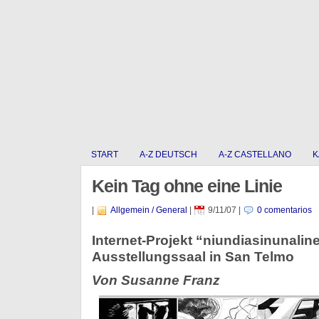
START
A-Z DEUTSCH
A-Z CASTELLANO
K
Kein Tag ohne eine Linie
|
Allgemein / General
|
9/11/07
|
0 comentarios
Internet-Projekt “niundiasinunaline
Ausstellungssaal in San Telmo
Von Susanne Franz