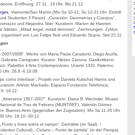
dooris. Eröffnung: 27.11., 19 Uhr. Bis 21.12.
orges
, Viamonte/San Martín (Mo-Sa 10-21, So 12-21 Uhr. Eintritt
und Studenten 3 Pesos): „Conexión: Geometrías y Cuerpos“,
vinazzo und Alejandra Stier. Kuratorin: Marion de Haenen.
na Sábato, „Mitad ángel, mitad demonio“, Zeichnungen. Zyklus
 organisiert von Luis Felipe Noé und Eduardo Stupía. Seit 22.11.
ngen
bo 2007/2008“. Werke von Maria Paula Caradonti, Diego Acuña,
Gabriela Caregnato. Kurator: Néstor Zanona. Gastkritikerin:
ozzi. Pabellón 4 Arte Contemporáneo, Uriarte 1332, Palermo
 Uhr. 28.8.-6.10.08.
o como Interfase“, Projekt von Daniela Kutschat Hanns und
uratorin: Arlindo Machado, Espacio Fundación Telefónica,
.9.-16.12.
 „Itinerarios 1957-2007“. Kuratorin: Diana B. Wechsler. Museo
 Nacional de Tres de Febrero (MUNTREF), Valentín Gómez
ov. Buenos Aires (gegenüber der Zugstation). Mo-Sa 11-20 Uhr.
0 Uhr. 18.10.-30.12.
„Punto y línea sobre el campo“, Gemälde (im Saal). /
ectivo Cultural), „Ciclario – Punto de partida“ (in der Pampa).