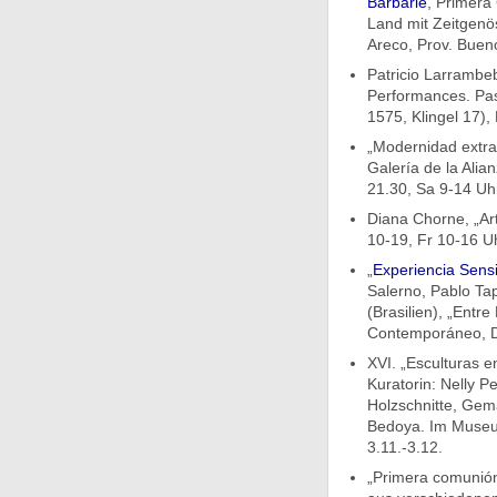
Barbarie
, Primera
Land mit Zeitgenös
Areco, Prov. Bueno
Patricio Larrambe
Performances. Pas
1575, Klingel 17),
„Modernidad extra
Galería de la Ali
21.30, Sa 9-14 Uhr
Diana Chorne, „Ar
10-19, Fr 10-16 Uh
„
Experiencia Sensi
Salerno, Pablo Tapi
(Brasilien), „Entr
Contemporáneo, De
XVI. „Esculturas e
Kuratorin: Nelly P
Holzschnitte, Gemä
Bedoya. Im Museu
3.11.-3.12.
„Primera comunión.