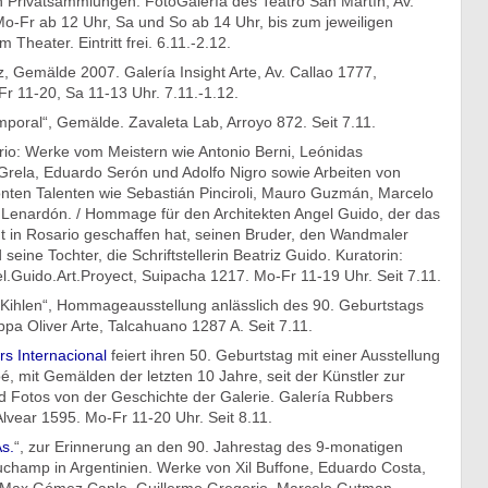
 Privatsammlungen. FotoGalería des Teatro San Martín, Av.
Mo-Fr ab 12 Uhr, Sa und So ab 14 Uhr, bis zum jeweiligen
 Theater. Eintritt frei. 6.11.-2.12.
 Gemälde 2007. Galería Insight Arte, Av. Callao 1777,
r 11-20, Sa 11-13 Uhr. 7.11.-1.12.
emporal“, Gemälde. Zavaleta Lab, Arroyo 872. Seit 7.11.
rio: Werke vom Meistern wie Antonio Berni, Leónidas
rela, Eduardo Serón und Adolfo Nigro sowie Arbeiten von
önten Talenten wie Sebastián Pinciroli, Mauro Guzmán, Marcelo
a Lenardón. / Hommage für den Architekten Angel Guido, der das
in Rosario geschaffen hat, seinen Bruder, den Wandmaler
seine Tochter, die Schriftstellerin Beatriz Guido. Kuratorin:
.Guido.Art.Proyect, Suipacha 1217. Mo-Fr 11-19 Uhr. Seit 7.11.
Kihlen“, Hommageausstellung anlässlich des 90. Geburtstags
ppa Oliver Arte, Talcahuano 1287 A. Seit 7.11.
s Internacional
feiert ihren 50. Geburtstag mit einer Ausstellung
é, mit Gemälden der letzten 10 Jahre, seit der Künstler zur
nd Fotos von der Geschichte der Galerie. Galería Rubbers
 Alvear 1595. Mo-Fr 11-20 Uhr. Seit 8.11.
s.
“, zur Erinnerung an den 90. Jahrestag des 9-monatigen
uchamp in Argentinien. Werke von Xil Buffone, Eduardo Costa,