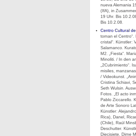
nueva Alemania 19
(IfA), in Zusammen
19 Uhr. Bis 10.2.0
Bis 10.2.08.
Centro Cultural d
toman el Centro“. 
cristal“. Künstler
Salamanco. Kurator
M2. „Fiesta“. Mar
Minoliti. / In den
„2Cubrimiento“. Is
misiles, manzanas,
/ Videokunst. „Ani
Cristina Schiavi, S
Seth Wulsin. Auswa
Fotos. „El acto in
Pablo Ziccarello.
de Arte Sonoro La
Künstler: Alejandr
Rica), Danel, Ric
(Chile), Raúl Mins
Deschutter. Künst
Diecisiete, Dime 