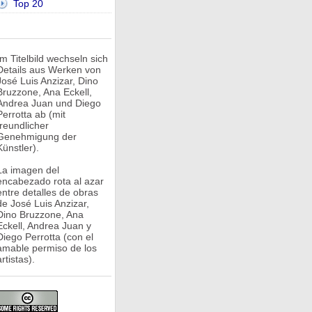
Top 20
Im Titelbild wechseln sich
Details aus Werken von
José Luis Anzizar, Dino
Bruzzone, Ana Eckell,
Andrea Juan und Diego
Perrotta ab (mit
freundlicher
Genehmigung der
Künstler).
La imagen del
encabezado rota al azar
entre detalles de obras
de José Luis Anzizar,
Dino Bruzzone, Ana
Eckell, Andrea Juan y
Diego Perrotta (con el
amable permiso de los
rtistas).