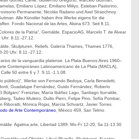
Max Gómez Canle, Guillermo Gregorio, Marcelo Gutman,
melas, Emiliano López, Emiliano Miliyo, Esteban Pastorino,
rovisorio Permanente, Nicolás Radano und Axel Straschnoy.
utman. Alle Künstler haben ihre Werke eigens für die
ffen. Fondo Nacional de las Artes, Alsina 673. Seit 8.11.
Colores de la Patria“, Gemälde. EspacioAG, Marcelo T. de Alvear
Uhr. 8.11.-27.12.
mälde, Skulpturen, Reliefs. Galería Thames, Thames 1776,
-20 Uhr. 8.11.-27.12.
erarios de la vanguardia platense. La Plata-Buenos Aires 1960–
Arte Contemporáneo Latinoamericano de La Plata (MACLA),
 Calle 50 entre 6 y 7. 9.11.-1.1.08.
odo público)“, Werke von Fernando Bedoya, Carla Benedetti,
donti, Guadalupe Fernández, Guido Fernández, Roberto
l Búlgaro“ Freisztav, María Ibáñez Lago, Santiago Iturralde,
erg, Tadeo Muleiro, Duilio Pierri, Felipe Pino, Sofía Pombar,
án Riboratti, Mónica Rojas, Marcia Schvartz, Javier Torres.
Nodo de Arte Contemporáneo
, México 459, San Telmo.
mälde. Agalma.arte, Libertad 1389. Mo-Fr 12-20, Sa 11-13.30
Gemälde und Objekte, Lihué Plumilla, Skulpturen. Kurator: