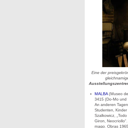
Eine der preisgekrö
gleichnamige
Ausstellungszentre
MALBA
(Museo de 
3415 (Do-Mo und fe
An anderen Tagen: 
Studenten, Kinder 
Szalkowicz, „Todo
Giron, Neocriollo“
mago. Obras 1965/