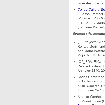
Siderales, The Tan
Centro Cultural B
6 Pesos, Rentner 
Werke von Ana Gio
8.11.-2.12. / Mari
„La Línea Piensa“,
Sonstige Ausstellu
„III. Proyecto Cu
Renata Morini und 
Ana María Battist
Viejo. Mo-Sa 16-20
„OP_ERA: El Cuerp
Rejane Cantoni, K
Arenales 1540. 20
Carlos Gorriarena,
de la Universidad
4838, Caseros, Pr
Führungen Sa 15.3
Ana Lía Werthein, 
FinZonaUrbana (Col