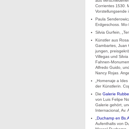
aus verschiedenen
Corrientes 1530. 
Vorstellungsende im
Paula Senderowicz,
Erdgeschoss. Mo-F
Silvia Gurfein, „T
Künstler aus Rosa
Gambartes, Juan G
jungen, preisgekr
Villegas und Silvi
Fahnen-Monument 
Alfredo Guido, und 
Nancy Rojas. Angel
„Homenaje a Ides 
der Künstlerin. Co
Die
Galerie Rubber
von Luis Felipe No
Galerie gehört, u
Internacional, Av.
„
Duchamp en Bs.A
Aufenthalts von D