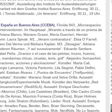
53/1968“, Ausstellung des Instituts für Auslandsbeziehungen
arbeit mit dem Goethe-Institut Buenos Aires. Eröffnung: 30.11.,
8. / Tomás Maldonado. „Un itinerario“. Eröffnung: 30.11., 19 Uhr.
e España en Buenos Aires (CCEBA)
, Florida 943: „Microespacios
Interventionen. Im Hauptsaal: „Mirando a través de un prisma de
: Viviana Blanco, Mariano Grassi, María Guerrieri, Hernán
in: Laura Spivak. M1. „Verano contranatura“. Elisa O`Farrell.
iano Dal Verme und Bárbara Kaplan. M3. „Desagüe“. Adriana
 anderen Räumen: „Y así sucesivamente“. Eduardo Santiere.
abel Peña. „Granizo o el caso de las pelotas, trozos, huevos,
 mandarinas chicas, ciruelas, tenis, golf“. Alejandro Somaschini.
maciones, acciones y alucinaciones“. Künstler: Marta Cali,
ergio Lamanna, Victoria Pankonin, Lila Siegrist, Pablo Delfini,
hl: Esteban Álvarez. / „Puntos de Encuentro“ (Treffpunkte).
mediato“. Künstler: Mariano Sivak und Selva Orfila. Auswahl:
 Klangkunst/Experimentelle Musik. Künstler des Netzwerks „Red
tinoamericano“ (RedASLA). Auswahl: Enrique Deschutter.
o Albornoz (Chile), Luis Casteloes (Brasilien), Otto Castro (Costa
a
ardo De Armas, Mauricio Fonseca (Costa Rica), Bryan Holmes
burg, Julio Shalom (Kolumbien). Lieder. Rock. Auswahl: Enrique
ler: Amadeo Pasa, Bender, Bien, Brian Storming, Decassette,
Miami, Fantasmagoria, Ipanema, Mob, NerdKids, No Lo Soporto,