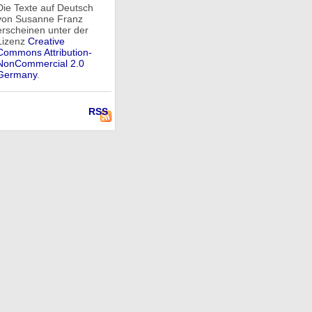
Die Texte auf Deutsch
von Susanne Franz
erscheinen unter der
Lizenz
Creative
Commons Attribution-
NonCommercial 2.0
Germany
.
RSS