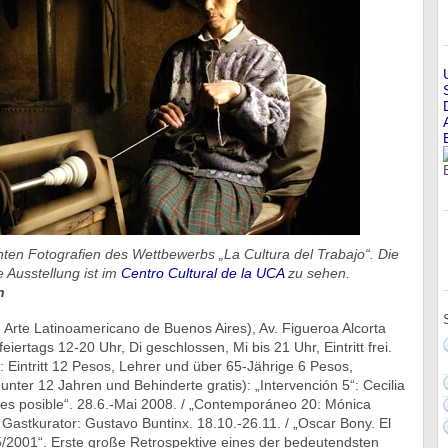
nten Fotografien des Wettbewerbs „La Cultura del Trabajo“. Die
 Ausstellung ist im
Centro Cultural de la UCA
zu sehen.
n
Arte Latinoamericano de Buenos Aires), Av. Figueroa Alcorta
iertags 12-20 Uhr, Di geschlossen, Mi bis 21 Uhr, Eintritt frei.
Eintritt 12 Pesos, Lehrer und über 65-Jährige 6 Pesos,
unter 12 Jahren und Behinderte gratis): „Intervención 5“: Cecilia
 es posible“. 28.6.-Mai 2008. / „Contemporáneo 20: Mónica
. Gastkurator: Gustavo Buntinx. 18.10.-26.11. / „Oscar Bony. El
2001“. Erste große Retrospektive eines der bedeutendsten