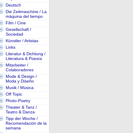
Deutsch
Die Zeitmaschine / La
máquina del tiempo
Film / Cine
Gesellschaft /
Sociedad
Künstler / Artistas
Links
Literatur & Dichtung /
Literatura & Poesía
Mitarbeiter /
Colaboradores
Mode & Design /
Moda y Diseño
Musik / Música
Off Topic
Photo-Poetry
Theater & Tanz /
Teatro & Danza
Tipp der Woche /
Recomendación de la
semana