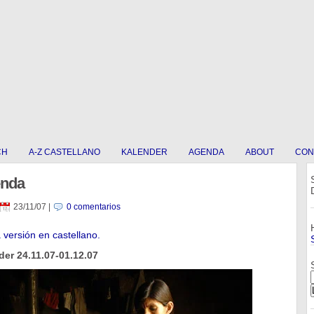
CH
A-Z CASTELLANO
KALENDER
AGENDA
ABOUT
CON
enda
23/11/07
|
0 comentarios
a versión en castellano.
er 24.11.07-01.12.07