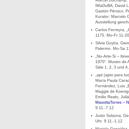
Marcel Duchamp, 
IMaDuBA, David La
Gastón Pérsico, P
Kurator: Marcelo G
Ausstellung gescha
Carlos Ferreyra, „
1175. Mo-Fr 11-20 
Silvia Goytía, Ge
Palermo. Mo-Sa 13
„No-Arte-Si – Itin
1970“. Museo de 
Säle 1, 2, 3 und 4,
„apt (apto para t
María Paula Cara
Fernández, Luis „E
Maggie de Koenigsb
Emilio Reato, Juli
MasottaTorres – 
9.11.-7.12.
Justo Solsona, Ge
Uhr. 9.11.-1.12.
Mariela González, 