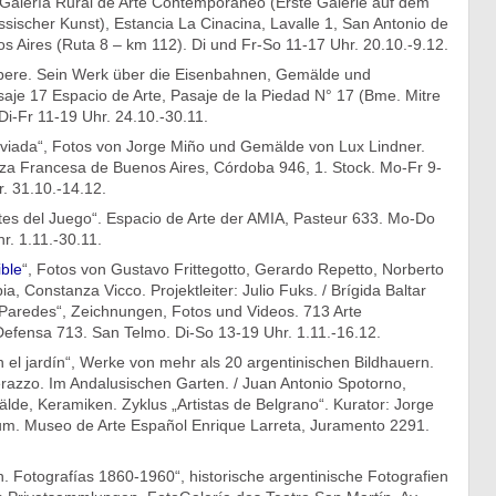
 Galería Rural de Arte Contemporáneo (Erste Galerie auf dem
sischer Kunst), Estancia La Cinacina, Lavalle 1, San Antonio de
s Aires (Ruta 8 – km 112). Di und Fr-So 11-17 Uhr. 20.10.-9.12.
bere. Sein Werk über die Eisenbahnen, Gemälde und
aje 17 Espacio de Arte, Pasaje de la Piedad N° 17 (Bme. Mitre
 Di-Fr 11-19 Uhr. 24.10.-30.11.
viada“, Fotos von Jorge Miño und Gemälde von Lux Lindner.
anza Francesa de Buenos Aires, Córdoba 946, 1. Stock. Mo-Fr 9-
. 31.10.-14.12.
tes del Juego“. Espacio de Arte der AMIA, Pasteur 633. Mo-Do
r. 1.11.-30.11.
ble
“, Fotos von Gustavo Frittegotto, Gerardo Repetto, Norberto
a, Constanza Vicco. Projektleiter: Julio Fuks. / Brígida Baltar
e Paredes“, Zeichnungen, Fotos und Videos. 713 Arte
fensa 713. San Telmo. Di-So 13-19 Uhr. 1.11.-16.12.
n el jardín“, Werke von mehr als 20 argentinischen Bildhauern.
erazzo. Im Andalusischen Garten. / Juan Antonio Spotorno,
lde, Keramiken. Zyklus „Artistas de Belgrano“. Kurator: Jorge
m. Museo de Arte Español Enrique Larreta, Juramento 2291.
 Fotografías 1860-1960“, historische argentinische Fotografien