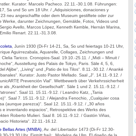
nstler. Kurator: Marcelo Pacheco. 22.11.-30.1.08. Führungen:
17, Sa und So um 18 Uhr. / „Adquisiciones, donaciones y
23 neu angeschaffte oder dem Museum gestiftete oder zur
te Werke, darunter Zeichnungen, Gemälde, Fotos, Videos und
n Sergio Avello, Marcos López, Kenneth Kemble, Hernán Marina,
 Emilio Renart. 22.11.-31.3.08.
coleta
, Junín 1930 (Di-Fr 14-21, Sa, So und feiertags 10-21 Uhr,
Enrique Aguirrezabala, Aquarelle, Collages, Zeichnungen und
 Clelia Taricco. Cronopios-Saal. 19.10.-25.11. / „Midi – Minuit /
che“, Ausstellung des Palais de Tokyo, Paris. Säle 4, 5, 6,
o del Aljibe“, „Living“ und „Patio de los Tilos“. 8.11.-30.12. / Ananké
banales“. Kurator: Justo Pastor Mellado. Saal „J“. 14.11.-9.12. /
nicARTE Prevención Vial“. Wettbewerb über Verkehrssicherheit
e als „Krankheit der Gesellschaft“. Säle 1 und 2. 15.11.-9.12. /
atrones“. Saal 11. 15.11.-9.12. / Leandro Katz, „Tania
s)“. Saal 7. 15.11.-9.12. / Alejandra Fenochio, „Cualquier cosa
sa (aunque parezca)“. Saal 12. 15.11.-9.12. / „30 años
os e inventando espacios“, Retrospektive des Werks des
kten Roberto Mulieri. Saal 8. 16.11.-9.12. / Gastón Viñas,
cio Historieta“. 22.11.-16.12.
 Bellas Artes (MNBA)
, Av. del Libertador 1473 (Di-Fr 12.30-
.30-19.30 Uhr, Eintritt frei): „Modelos de Ulm. El diseño de la