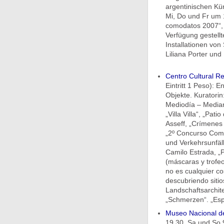
argentinischen Kü
Mi, Do und Fr um 
comodatos 2007“, 
Verfügung gestell
Installationen vo
Liliana Porter und
Centro Cultural Re
Eintritt 1 Peso): 
Objekte. Kuratorin:
Mediodía – Mediano
„Villa Villa“, „Pati
Asseff, „Crímenes 
„2º Concurso Comu
und Verkehrsunfäll
Camilo Estrada, „P
(máscaras y trofeo
no es cualquier co
descubriendo siti
Landschaftsarchite
„Schmerzen“. „Espa
Museo Nacional de
19.30, Sa und So 9