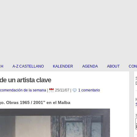
CH
A-Z CASTELLANO
KALENDER
AGENDA
ABOUT
CON
de un artista clave
ecomendación de la semana
|
25/11/07
|
1 comentario
o. Obras 1965 / 2001” en el Malba