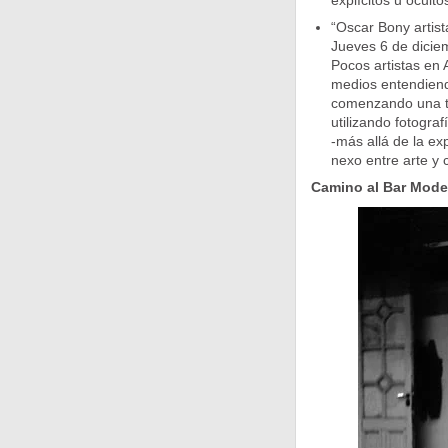
explícitos u ocul
“Oscar Bony artista
Jueves 6 de diciemb
Pocos artistas en 
medios entendiend
comenzando una tr
utilizando fotogr
-más allá de la e
nexo entre arte y
Camino al Bar Mode