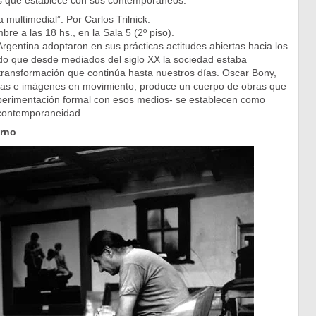
tos que establece con sus contemporáneos.
 multimedial”. Por Carlos Trilnick.
re a las 18 hs., en la Sala 5 (2º piso).
Argentina adoptaron en sus prácticas actitudes abiertas hacia los
o que desde mediados del siglo XX la sociedad estaba
ansformación que continúa hasta nuestros días. Oscar Bony,
afías e imágenes en movimiento, produce un cuerpo de obras que
xperimentación formal con esos medios- se establecen como
 contemporaneidad.
rno