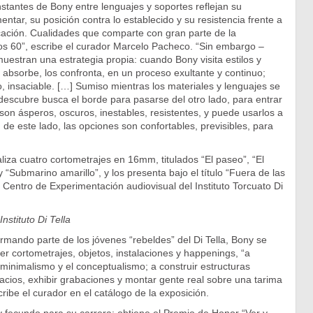
tantes de Bony entre lenguajes y soportes reflejan su
ntar, su posición contra lo establecido y su resistencia frente a
ficación. Cualidades que comparte con gran parte de la
os 60”, escribe el curador Marcelo Pacheco. “Sin embargo –
uestran una estrategia propia: cuando Bony visita estilos y
 absorbe, los confronta, en un proceso exultante y continuo;
, insaciable. […] Sumiso mientras los materiales y lenguajes se
descubre busca el borde para pasarse del otro lado, para entrar
son ásperos, oscuros, inestables, resistentes, y puede usarlos a
 de este lado, las opciones son confortables, previsibles, para
aliza cuatro cortometrajes en 16mm, titulados “El paseo”, “El
y “Submarino amarillo”, y los presenta bajo el título “Fuera de las
l Centro de Experimentación audiovisual del Instituto Torcuato Di
Instituto Di Tella
rmando parte de los jóvenes “rebeldes” del Di Tella, Bony se
r cortometrajes, objetos, instalaciones y happenings, “a
 minimalismo y el conceptualismo; a construir estructuras
pacios, exhibir grabaciones y montar gente real sobre una tarima
ibe el curador en el catálogo de la exposición.