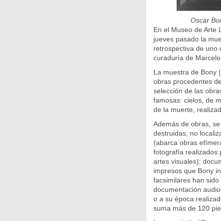
Oscar Bon
En el Museo de Arte 
jueves pasado la mue
retrospectiva de uno d
curaduría de Marcelo
La muestra de Bony (
obras procedentes de 
selección de las obra
famosas: cielos, de me
de la muerte, realiza
Además de obras, se i
destruidas, no locali
(abarca obras efímera
fotografía realizados
artes visuales); docu
impresos que Bony in
facsimilares han sido 
documentación audiovi
o a su época realizad
suma más de 120 pie