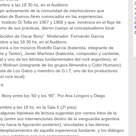
bre a las 18.30 hs, en el Auditorio.
ipó activamente de la comunidad de interlocutores que
tistas de Buenos Aires convocados en las experiencias
 Instituto Di Tella en 1967 y 1968 y que, inmersos en el flujo de
smo de sus prácticas, dieron cuerpo al conceptualismo local.
 lúcidos de Oscar Bony”. Moderador: Fernando García.
bre a las 18.30 hs, en el Auditorio.
nirá a los músicos Rodolfo García (baterista, integrante de
e y Tantor), Javier Martínez (baterista, compositor y cantante,
l y uno de los letristas fundamentales del rock argentino), el
ro Molinari (integrante de los grupos Almendra y Color Humano)
jista de Los Gatos y miembro de G.I.T, uno de los productores
l rock local).
ra
Bony entre los ‘60 y los ‘90”. Por Ana Longoni y Diego
mbre a las 18 hs, en la Sala 5 (2º piso).
lgunas hipótesis de lectura sugeridas por ciertos hitos de la
y (entre sus intervenciones dentro de la vanguardia argentina
rno hacia la figuración posterior), vinculadas a las derivas,
desplazamientos de aquella experiencia fundante, y los diálogos