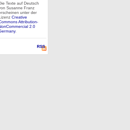
Die Texte auf Deutsch
von Susanne Franz
erscheinen unter der
Lizenz
Creative
Commons Attribution-
NonCommercial 2.0
Germany
.
RSS