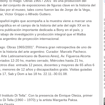
 Bony. El mago. Obras 1965 / 2001” es una producción del
 del conjunto de exposiciones de figuras clave en la historia del
adas por el museo, tales como fueron las de Jorge de la Vega,
ar, Víctor Grippo o Alfredo Guttero.
 español-inglés que acompaña a la muestra viene a marcar una
ográfica en el campo de la historia del arte del siglo XX en la
era publicación importante dedicada a Bony en el país, y
rabajo de investigación y producción integral que el Malba
ta argentino de proyección internacional.
ago. Obras 1965/2001”. Primera gran retrospectiva de uno de
en la historia del arte argentino. Curador: Marcelo Pacheco.
Arte Latinoamericano de Buenos Aires), Av. Figueroa Alcorta
riados 12-20 hs, martes cerrado, Miércoles hasta 21 hs,
 otros días: entrada 12 pesos, docentes y mayores de 65 años 6
, menores de 12 años y discapacitados gratis. Visitas guiadas
as 17, Sab y Dom a las 18 hs. 22.11.-30.01.08.
a
 Instituto Di Tella”. Con la presencia de Enrique Oteiza, primer
uto Di Tella (1960 – 1970) y la artista Margarita Paksa.
ea Giunta.