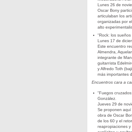
Lunes 26 de noviem
Oscar Bony partic
articulaban los ar
organizadas por el
alto experimentali
“Rock: los sueños
Lunes 17 de diciem
Este encuentro reu
Almendra, Aquelarr
integrante de Mana
guitarrista Edelmi
y Alfredo Toth (ba
más importantes de
Encuentros cara a ca
“Fuegos cruzados: 
González.
Jueves 29 de novie
Se proponen aquí a
obra de Oscar Bon
de los 60 y el reto
reapropiaciones y 