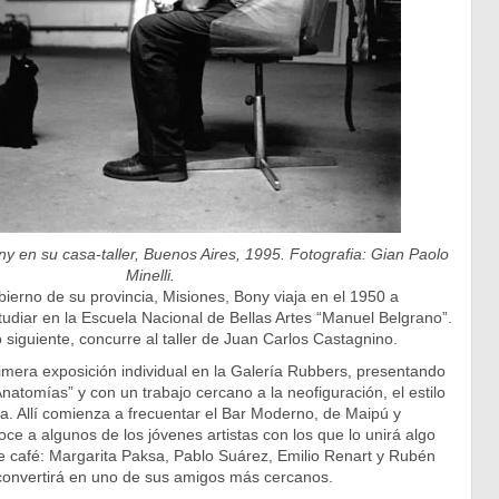
y en su casa-taller, Buenos Aires, 1995. Fotografia: Gian Paolo
Minelli.
erno de su provincia, Misiones, Bony viaja en el 1950 a
udiar en la Escuela Nacional de Bellas Artes “Manuel Belgrano”.
 siguiente, concurre al taller de Juan Carlos Castagnino.
imera exposición individual en la Galería Rubbers, presentando
Anatomías” y con un trabajo cercano a la neofiguración, el estilo
. Allí comienza a frecuentar el Bar Moderno, de Maipú y
e a algunos de los jóvenes artistas con los que lo unirá algo
café: Margarita Paksa, Pablo Suárez, Emilio Renart y Rubén
convertirá en uno de sus amigos más cercanos.