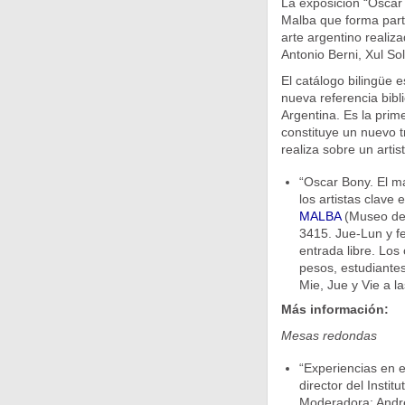
La exposición “Oscar
Malba que forma parte
arte argentino realiz
Antonio Berni, Xul Sol
El catálogo bilingüe
nueva referencia bibli
Argentina. Es la prim
constituye un nuevo t
realiza sobre un artis
“Oscar Bony. El m
los artistas clave 
MALBA
(Museo de 
3415. Jue-Lun y fe
entrada libre. Los
pesos, estudiantes
Mie, Jue y Vie a l
Más información:
Mesas redondas
“Experiencias en el
director del Instit
Moderadora: Andr