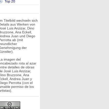
Top 20
Im Titelbild wechseln sich
Details aus Werken von
José Luis Anzizar, Dino
Bruzzone, Ana Eckell,
Andrea Juan und Diego
Perrotta ab (mit
freundlicher
Genehmigung der
Künstler).
La imagen del
encabezado rota al azar
entre detalles de obras
de José Luis Anzizar,
Dino Bruzzone, Ana
Eckell, Andrea Juan y
Diego Perrotta (con el
amable permiso de los
rtistas).