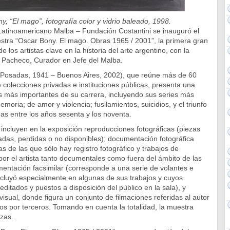
y, “El mago”, fotografía color y vidrio baleado, 1998.
Latinoamericano Malba – Fundación Costantini se inauguró el
stra “Oscar Bony. El mago. Obras 1965 / 2001”, la primera gran
e los artistas clave en la historia del arte argentino, con la
 Pacheco, Curador en Jefe del Malba.
Posadas, 1941 – Buenos Aires, 2002), que reúne más de 60
colecciones privadas e instituciones públicas, presenta una
s más importantes de su carrera, incluyendo sus series más
moria; de amor y violencia; fusilamientos, suicidios, y el triunfo
das entre los años sesenta y los noventa.
ncluyen en la exposición reproducciones fotográficas (piezas
zadas, perdidas o no disponibles); documentación fotográfica
s de las que sólo hay registro fotográfico y trabajos de
 por el artista tanto documentales como fuera del ámbito de las
mentación facsimilar (corresponde a una serie de volantes e
cluyó especialmente en algunas de sus trabajos y cuyos
editados y puestos a disposición del público en la sala), y
sual, donde figura un conjunto de filmaciones referidas al autor
os por terceros. Tomando en cuenta la totalidad, la muestra
zas.