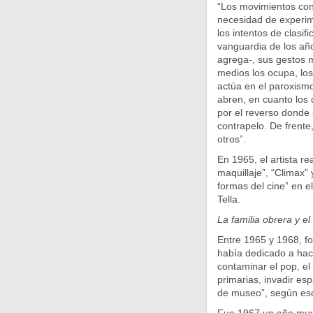
“Los movimientos cons
necesidad de experime
los intentos de clasi
vanguardia de los añ
agrega-, sus gestos m
medios los ocupa, los
actúa en el paroxismo
abren, en cuanto los 
por el reverso donde 
contrapelo. De frente,
otros”.
En 1965, el artista re
maquillaje”, “Climax” 
formas del cine” en e
Tella.
La familia obrera y el 
Entre 1965 y 1968, fo
había dedicado a hace
contaminar el pop, el
primarias, invadir es
de museo”, según escr