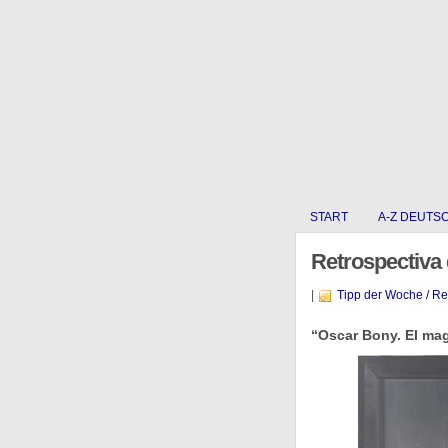
START
A-Z DEUTS
Retrospectiva 
|
Tipp der Woche / R
“Oscar Bony. El mag