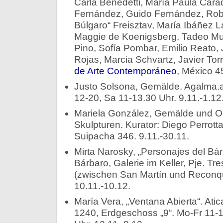
Carla Benedetti, María Paula Cara
Fernández, Guido Fernández, Robe
Búlgaro“ Freisztav, María Ibáñez La
Maggie de Koenigsberg, Tadeo Mulei
Pino, Sofía Pombar, Emilio Reato, J
Rojas, Marcia Schvartz, Javier Tor
de Arte Contemporáneo
, México 4
Justo Solsona, Gemälde. Agalma.ar
12-20, Sa 11-13.30 Uhr. 9.11.-1.12
Mariela González, Gemälde und Obj
Skulpturen. Kurator: Diego Perrot
Suipacha 346. 9.11.-30.11.
Mirta Narosky, „Personajes del Bár
Bárbaro, Galerie im Keller, Pje. T
(zwischen San Martín und Reconqui
10.11.-10.12.
María Vera, „Ventana Abierta“. Atic
1240, Erdgeschoss „9“. Mo-Fr 11-