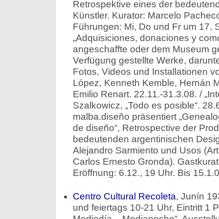
Retrospektive eines der bedeutend
Künstler. Kurator: Marcelo Pacheco
Führungen: Mi, Do und Fr um 17, S
„Adquisiciones, donaciones y com
angeschaffte oder dem Museum ges
Verfügung gestellte Werke, darun
Fotos, Videos und Installationen v
López, Kenneth Kemble, Hernán Mar
Emilio Renart. 22.11.-31.3.08. / „In
Szalkowicz, „Todo es posible“. 28.6
malba.diseño präsentiert „Genealo
de diseño“, Retrospective der Prod
bedeutenden argentinischen Desi
Alejandro Sarmiento und Usos (Ar
Carlos Ernesto Gronda). Gastkurato
Eröffnung: 6.12., 19 Uhr. Bis 15.1.0
Centro Cultural Recoleta
, Junín 19
und feiertags 10-21 Uhr, Eintritt 1 P
Mediodía – Medianoche“, Ausstellu