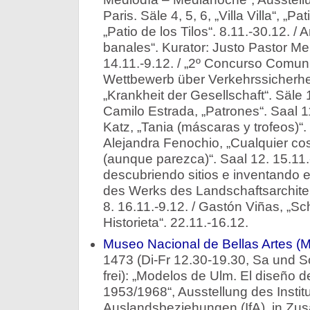
Paris. Säle 4, 5, 6, „Villa Villa“, „Pat
„Patio de los Tilos“. 8.11.-30.12. 
banales“. Kurator: Justo Pastor Mel
14.11.-9.12. / „2º Concurso Comun
Wettbewerb über Verkehrssicherhei
„Krankheit der Gesellschaft“. Säle 1
Camilo Estrada, „Patrones“. Saal 1
Katz, „Tania (máscaras y trofeos)“. 
Alejandra Fenochio, „Cualquier co
(aunque parezca)“. Saal 12. 15.11.
descubriendo sitios e inventando e
des Werks des Landschaftsarchitek
8. 16.11.-9.12. / Gastón Viñas, „S
Historieta“. 22.11.-16.12.
Museo Nacional de Bellas Artes 
1473 (Di-Fr 12.30-19.30, Sa und So 
frei): „Modelos de Ulm. El diseño 
1953/1968“, Ausstellung des Institu
Auslandsbeziehungen (IfA), in Zu