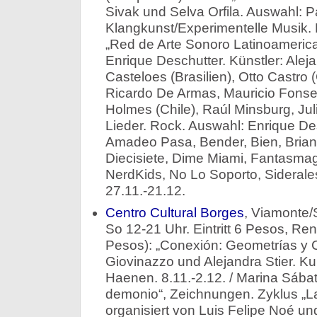
Sivak und Selva Orfila. Auswahl: Pa
Klangkunst/Experimentelle Musik.
„Red de Arte Sonoro Latinoameric
Enrique Deschutter. Künstler: Aleja
Casteloes (Brasilien), Otto Castro 
Ricardo De Armas, Mauricio Fonse
Holmes (Chile), Raúl Minsburg, Ju
Lieder. Rock. Auswahl: Enrique Des
Amadeo Pasa, Bender, Bien, Brian
Diecisiete, Dime Miami, Fantasma
NerdKids, No Lo Soporto, Siderale
27.11.-21.12.
Centro Cultural Borges
, Viamonte/
So 12-21 Uhr. Eintritt 6 Pesos, Re
Pesos): „Conexión: Geometrías y 
Giovinazzo und Alejandra Stier. Ku
Haenen. 8.11.-2.12. / Marina Sábat
demonio“, Zeichnungen. Zyklus „La
organisiert von Luis Felipe Noé un