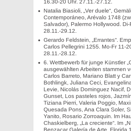
16.30-20 Uhr. 27.11.-27.12.
Natalia Biasioli, „Ver duele“, Gemäl
Contemporáneo, Arévalo 1748 (zw
Salvador), Palermo Hollywood. Di-
28.11.-29.12.
Gerardo Feldstein, „Errantes“. Emp
Carlos Pellegrini 1255. Mo-Fr 11-2
28.11.-28.12.
6. Wettbewerb für junge Künstler „
ausgewählten Arbeiten stammen vo
Carlos Barreto, Mariano Blatt y Car
Bothlingk, Juliana Ceci, Evangelina
Levie, Nicolás Dominguez Nacif, 
Gunset, Los pasteles rojos, Jazmín
Tiziana Pierri, Valeria Poggio, Max
Quesada Pons, Ana Clara Soler, Si
Yanito, Rosario Zorroaquin. Im Hau
Chaskielberg, „La creciente“. Im 
Benzacar Galería de Arte, Florida