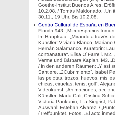
Goethe-Institut Buenos Aires. Eröff
10.2.08. / Tomás Maldonado. „Un iti
30.11., 19 Uhr. Bis 10.2.08.
Centro Cultural de España en Bu
Florida 943: „Microespacios toman 
Im Hauptsaal: „Mirando a través de 
Künstler: Viviana Blanco, Mariano G
Hernán Salamanco. Kuratorin: Lau
contranatura“. Elisa O`Farrell. M2. 
Verme und Bárbara Kaplan. M3. „De
/ In den anderen Räumen: „Y así 
Santiere. „2Cubrimiento“. Isabel P
las pelotas, trozos, huevos, misi
chicas, ciruelas, tenis, golf“. Aleja
Videokunst. „Animaciones, accione
Künstler: Marta Cali, Cristina Schi
Victoria Pankonin, Lila Siegrist, Pa
Auswahl: Esteban Álvarez. / „Punt
(Treffpunkte). Fotos. „El acto inmed