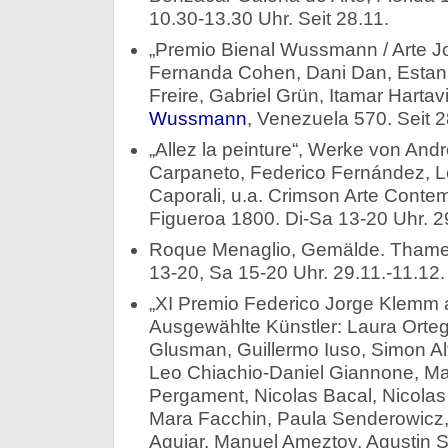
10.30-13.30 Uhr. Seit 28.11.
„Premio Bienal Wussmann / Arte J
Fernanda Cohen, Dani Dan, Estanis
Freire, Gabriel Grün, Itamar Hartavi
Wussmann
, Venezuela 570. Seit 2
„Allez la peinture“, Werke von An
Carpaneto, Federico Fernández, Le
Caporali, u.a. Crimson Arte Cont
Figueroa 1800. Di-Sa 13-20 Uhr. 2
Roque Menaglio, Gemälde. Thame
13-20, Sa 15-20 Uhr. 29.11.-11.12.
„XI Premio Federico Jorge Klemm a 
Ausgewählte Künstler: Laura Ortego
Glusman, Guillermo Iuso, Simon Alt
Leo Chiachio-Daniel Giannone, Mar
Pergament, Nicolas Bacal, Nicolas
Mara Facchin, Paula Senderowicz, 
Aguiar, Manuel Ameztoy, Agustin S