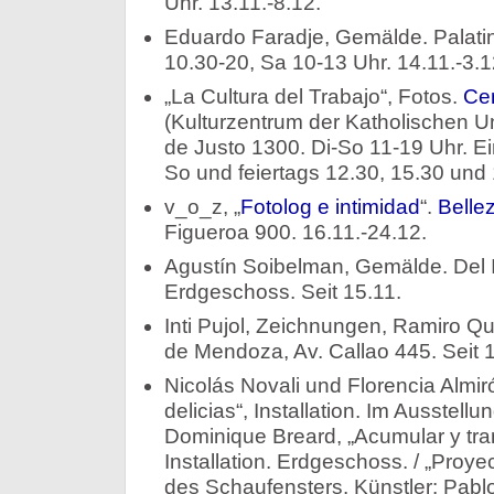
Uhr. 13.11.-8.12.
Eduardo Faradje, Gemälde. Palatin
10.30-20, Sa 10-13 Uhr. 14.11.-3.1
„La Cultura del Trabajo“, Fotos.
Cen
(Kulturzentrum der Katholischen Uni
de Justo 1300. Di-So 11-19 Uhr. Ein
So und feiertags 12.30, 15.30 und 
v_o_z, „
Fotolog e intimidad
“.
Bellez
Figueroa 900. 16.11.-24.12.
Agustín Soibelman, Gemälde. Del In
Erdgeschoss. Seit 15.11.
Inti Pujol, Zeichnungen, Ramiro 
de Mendoza, Av. Callao 445. Seit 1
Nicolás Novali und Florencia Almiró
delicias“, Installation. Im Ausstellu
Dominique Breard, „Acumular y tr
Installation. Erdgeschoss. / „Proyec
des Schaufensters. Künstler: Pablo