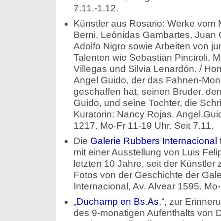
7.11.-1.12.
Künstler aus Rosario: Werke vom M
Berni, Leónidas Gambartes, Juan 
Adolfo Nigro sowie Arbeiten von j
Talenten wie Sebastián Pinciroli,
Villegas und Silvia Lenardón. / H
Angel Guido, der das Fahnen-Mon
geschaffen hat, seinen Bruder, de
Guido, und seine Tochter, die Schrif
Kuratorin: Nancy Rojas. Angel.Gui
1217. Mo-Fr 11-19 Uhr. Seit 7.11.
Die
Galerie Rubbers Internacional
f
mit einer Ausstellung von Luis Fel
letzten 10 Jahre, seit der Künstler 
Fotos von der Geschichte der Gale
Internacional, Av. Alvear 1595. Mo-
„
Duchamp en Bs.As.
“, zur Erinne
des 9-monatigen Aufenthalts von D