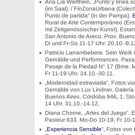
Ana Lía Werthein, „Punto y línea 
(im Saal). / FinZonaUrbana (Colectiv
Punto de partida“ (in der Pampa).
B
Rural de Arte Contemporáneo (Ers
mit Zeitgenössischer Kunst), Estan
San Antonio de Areco, Prov. Bueno
Di und Fr-So 11-17 Uhr. 20.10.-9.1
Patricio Larrambebere. Sein Werk 
Gemälde und Performances. Pasaje
Pasaje de la Piedad N° 17 (Bme. Mi
Fr 11-19 Uhr. 24.10.-30.11.
„Modernidad extraviada“, Fotos v
Gemälde von Lux Lindner. Galería 
Buenos Aires, Córdoba 946, 1. Sto
14 Uhr. 31.10.-14.12.
Diana Chorne, „Artes del Juego“. 
Pasteur 633. Mo-Do 10-19, Fr 10-16
„
Experiencia Sensible
“, Fotos von 