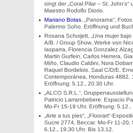
singt der „Coral Pilar – St. John’s“
Maestro Rodolfo Diorio.
Mariano Botas
, „Panorama“, Fotos
Palermo Soho. Eröffnung und Buchv
Rosana Schoijett, „Una mujer bajo i
A/B. / Group Show, Werke von Nico
Iasparra, Florencia Gonzalez Alzaga
Martin Gurfein, Carlos Herrera, Gia
Miño, Claudio Caldini, Nora Dobar
Raquel Bordelois. Saal C/D/E. Ern
Contemporánea, Honduras 4882, 1.
Eröffnung: 5.12., 20.30 Uhr.
„ALCO S.R.L.“, Gruppenausstellu
Patricio Larrambebere. Espacio Pa
Mo-Fr 15-19 Uhr. Eröffnung: 5.12., 
„Arte a tus pies“, „Floorart“-Exposi
Sucre 2774, Beccar. Mo-Fr 11-20, 
6.12., 19.30 Uhr. Bis 13.12.