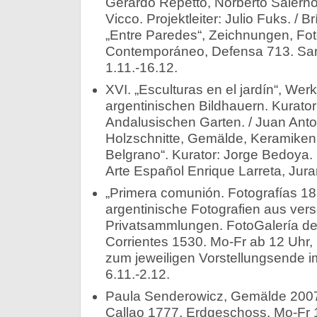
Gerardo Repetto, Norberto Salerno
Vicco. Projektleiter: Julio Fuks. / Br
„Entre Paredes“, Zeichnungen, Fot
Contemporáneo, Defensa 713. San
1.11.-16.12.
XVI. „Esculturas en el jardín“, Wer
argentinischen Bildhauern. Kurator
Andalusischen Garten. / Juan Anto
Holzschnitte, Gemälde, Keramiken.
Belgrano“. Kurator: Jorge Bedoya
Arte Español Enrique Larreta, Jura
„Primera comunión. Fotografías 18
argentinische Fotografien aus ver
Privatsammlungen. FotoGalería des
Corrientes 1530. Mo-Fr ab 12 Uhr,
zum jeweiligen Vorstellungsende im T
6.11.-2.12.
Paula Senderowicz, Gemälde 2007. 
Callao 1777, Erdgeschoss. Mo-Fr 1