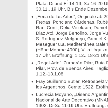
Plata. Di und Fr 14-19, Sa 16-20 Uhr.
30.11., 19 Uhr. Bis Ende Dezember
„Feria de las Artes“, Originale ab
Frexas, Ponciano Cárdenas, Rubén
Raúl Conti, Delia Velekson, Daniel 
Diaz Ató, Jorge Bertolino, Jorge Vu
S. Rodríguez Melgarejo, Gabriel Ka
Meseguer u.a. Mediterránea Galer
(Höhe Monroe 4900), Villa Urquiza
17 Uhr. Eröffnung: 1.12., 18-21 Uhr
„Regal-Arte“. Zurbarán Pilar, Rut
Pilar, Prov. de Buenos Aires. Tägli
1.12.-13.1.08.
Fray Guillermo Butler, Retrospektiv
los Argentinos, Cerrito 1522. Eröff
Lucrecia Moyano, „Diseño Argenti
Nacional de Arte Decorativo (MNAD)
1902. Di-So 11-19 Uhr. Eröffnung: 