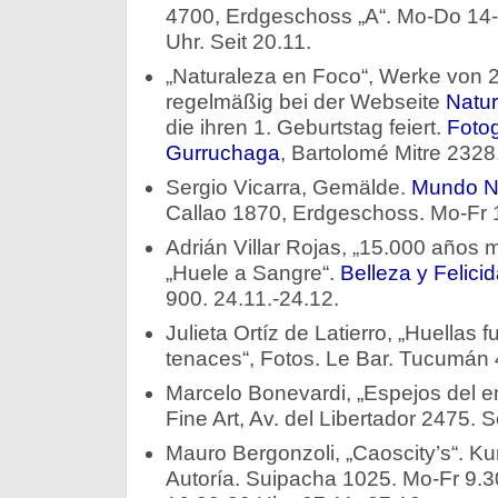
4700, Erdgeschoss „A“. Mo-Do 14-
Uhr. Seit 20.11.
„Naturaleza en Foco“, Werke von 2
regelmäßig bei der Webseite
Natu
die ihren 1. Geburtstag feiert.
Fotog
Gurruchaga
, Bartolomé Mitre 2328.
Sergio Vicarra, Gemälde.
Mundo Nu
Callao 1870, Erdgeschoss. Mo-Fr 1
Adrián Villar Rojas, „15.000 años 
„Huele a Sangre“.
Belleza y Felici
900. 24.11.-24.12.
Julieta Ortíz de Latierro, „Huellas 
tenaces“, Fotos. Le Bar. Tucumán 4
Marcelo Bonevardi, „Espejos del 
Fine Art, Av. del Libertador 2475. S
Mauro Bergonzoli, „Caoscity’s“. Kur
Autoría. Suipacha 1025. Mo-Fr 9.3