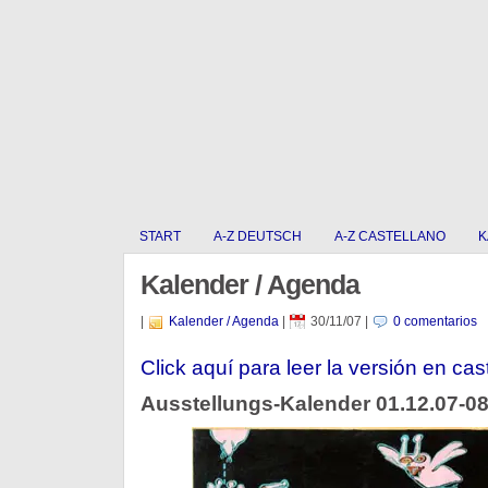
START
A-Z DEUTSCH
A-Z CASTELLANO
K
Kalender / Agenda
|
Kalender / Agenda
|
30/11/07
|
0 comentarios
Click aquí para leer la versión en cas
Ausstellungs-Kalender 01.12.07-08