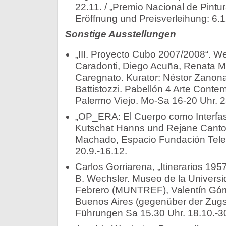
22.11. / „Premio Nacional de Pintu
Eröffnung und Preisverleihung: 6.1
Sonstige Ausstellungen
„III. Proyecto Cubo 2007/2008“. W
Caradonti, Diego Acuña, Renata Mo
Caregnato. Kurator: Néstor Zanona.
Battistozzi. Pabellón 4 Arte Conte
Palermo Viejo. Mo-Sa 16-20 Uhr. 2
„OP_ERA: El Cuerpo como Interfase
Kutschat Hanns und Rejane Cantoni
Machado, Espacio Fundación Telef
20.9.-16.12.
Carlos Gorriarena, „Itinerarios 195
B. Wechsler. Museo de la Universi
Febrero (MUNTREF), Valentín Góm
Buenos Aires (gegenüber der Zugst
Führungen Sa 15.30 Uhr. 18.10.-3