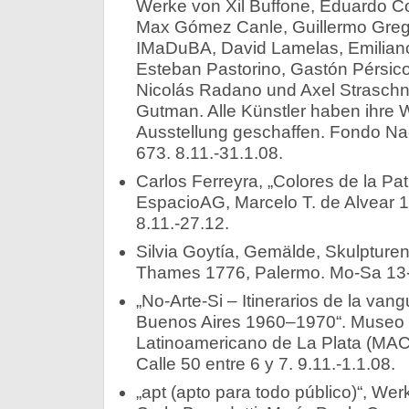
Werke von Xil Buffone, Eduardo C
Max Gómez Canle, Guillermo Greg
IMaDuBA, David Lamelas, Emiliano 
Esteban Pastorino, Gastón Pérsico
Nicolás Radano und Axel Straschn
Gutman. Alle Künstler haben ihre W
Ausstellung geschaffen. Fondo Naci
673. 8.11.-31.1.08.
Carlos Ferreyra, „Colores de la Pat
EspacioAG, Marcelo T. de Alvear 1
8.11.-27.12.
Silvia Goytía, Gemälde, Skulpturen
Thames 1776, Palermo. Mo-Sa 13-2
„No-Arte-Si – Itinerarios de la vang
Buenos Aires 1960–1970“. Museo
Latinoamericano de La Plata (MACL
Calle 50 entre 6 y 7. 9.11.-1.1.08.
„apt (apto para todo público)“, W