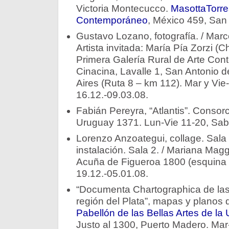
Victoria Montecucco.
MasottaTorre
Contemporáneo
, México 459, San 
Gustavo Lozano, fotografía. / Marc
Artista invitada: María Pía Zorzi (C
Primera Galería Rural de Arte Co
Cinacina, Lavalle 1, San Antonio 
Aires (Ruta 8 – km 112). Mar y Vi
16.12.-09.03.08.
Fabián Pereyra, “Atlantis”. Consor
Uruguay 1371. Lun-Vie 11-20, Sab 
Lorenzo Anzoategui, collage. Sala 1
instalación. Sala 2. / Mariana Magg
Acuña de Figueroa 1800 (esquina J
19.12.-05.01.08.
“Documenta Chartographica de las 
región del Plata”, mapas y planos d
Pabellón de las Bellas Artes de la
Justo al 1300, Puerto Madero. Ma