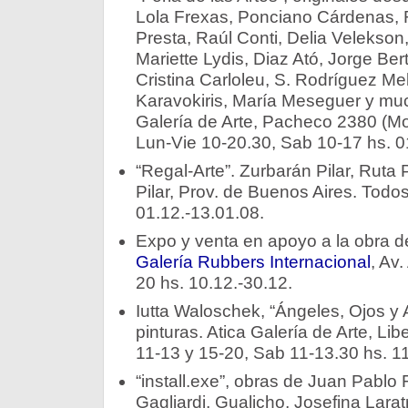
Lola Frexas, Ponciano Cárdenas,
Presta, Raúl Conti, Delia Velekson,
Mariette Lydis, Diaz Ató, Jorge Ber
Cristina Carloleu, S. Rodríguez Mel
Karavokiris, María Meseguer y mu
Galería de Arte, Pacheco 2380 (Mo
Lun-Vie 10-20.30, Sab 10-17 hs. 0
“Regal-Arte”. Zurbarán Pilar, Rut
Pilar, Prov. de Buenos Aires. Todos
01.12.-13.01.08.
Expo y venta en apoyo a la obra d
Galería Rubbers Internacional
, Av
20 hs. 10.12.-30.12.
Iutta Waloschek, “Ángeles, Ojos y A
pinturas. Atica Galería de Arte, Li
11-13 y 15-20, Sab 11-13.30 hs. 11
“install.exe”, obras de Juan Pabl
Gagliardi, Gualicho, Josefina Lara