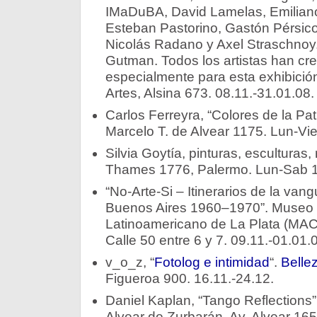
IMaDuBA, David Lamelas, Emiliano 
Esteban Pastorino, Gastón Pérsico
Nicolás Radano y Axel Straschnoy
Gutman. Todos los artistas han cr
especialmente para esta exhibició
Artes, Alsina 673. 08.11.-31.01.08.
Carlos Ferreyra, “Colores de la Pat
Marcelo T. de Alvear 1175. Lun-Vie
Silvia Goytía, pinturas, esculturas
Thames 1776, Palermo. Lun-Sab 13
“No-Arte-Si – Itinerarios de la vang
Buenos Aires 1960–1970”. Museo
Latinoamericano de La Plata (MACLA
Calle 50 entre 6 y 7. 09.11.-01.01.
v_o_z, “
Fotolog e intimidad
“.
Bellez
Figueroa 900. 16.11.-24.12.
Daniel Kaplan, “Tango Reflections”
Alvear de Zurbarán, Av. Alvear 16