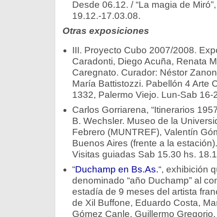
Desde 06.12. / “La magia de Miró”,
19.12.-17.03.08.
Otras exposiciones
III. Proyecto Cubo 2007/2008. Exp
Caradonti, Diego Acuña, Renata Mo
Caregnato. Curador: Néstor Zanona.
María Battistozzi. Pabellón 4 Arte
1332, Palermo Viejo. Lun-Sab 16-2
Carlos Gorriarena, “Itinerarios 19
B. Wechsler. Museo de la Universi
Febrero (MUNTREF), Valentín Góm
Buenos Aires (frente a la estación
Visitas guiadas Sab 15.30 hs. 18.1
“
Duchamp en Bs.As.
“, exhibición q
denominado “año Duchamp” al co
estadía de 9 meses del artista fra
de Xil Buffone, Eduardo Costa, M
Gómez Canle, Guillermo Gregorio,