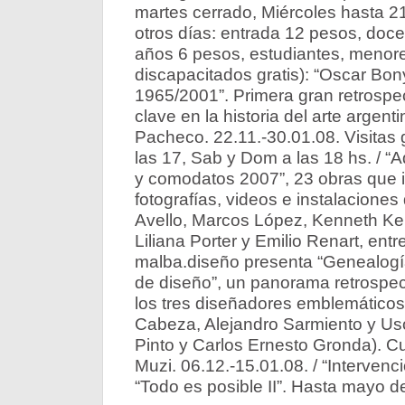
martes cerrado, Miércoles hasta 21
otros días: entrada 12 pesos, doc
años 6 pesos, estudiantes, menor
discapacitados gratis): “Oscar Bon
1965/2001”. Primera gran retrospec
clave en la historia del arte argent
Pacheco. 22.11.-30.01.08. Visitas 
las 17, Sab y Dom a las 18 hs. / “
y comodatos 2007”, 23 obras que in
fotografías, videos e instalaciones 
Avello, Marcos López, Kenneth Ke
Liliana Porter y Emilio Renart, entr
malba.diseño presenta “Genealogí
de diseño”, un panorama retrospec
los tres diseñadores emblemáticos
Cabeza, Alejandro Sarmiento y Us
Pinto y Carlos Ernesto Gronda). Cu
Muzi. 06.12.-15.01.08. / “Intervenc
“Todo es posible II”. Hasta mayo d