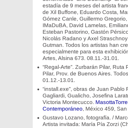
estadía de 9 meses del artista fra
de Xil Buffone, Eduardo Costa, M
Gómez Canle, Guillermo Gregorio,
IMaDuBA, David Lamelas, Emiliano 
Esteban Pastorino, Gastón Pérsico
Nicolás Radano y Axel Straschnoy
Gutman. Todos los artistas han cr
especialmente para esta exhibició
Artes, Alsina 673. 08.11.-31.01.
“Regal-Arte”. Zurbarán Pilar, Rut
Pilar, Prov. de Buenos Aires. Todos
01.12.-13.01.
“install.exe”, obras de Juan Pabl
Gagliardi, Gualicho, Josefina Lara
Victoria Montecucco.
MasottaTorre
Contemporáneo
, México 459, San 
Gustavo Lozano, fotografía. / Marc
Artista invitada: María Pía Zorzi (C