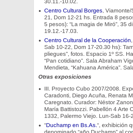
30.11.-10.02.
Centro Cultural Borges
, Viamonte/
21, Dom 12-21 hs. Entrada 8 pesos
5 pesos): “La magia de Miró”, 35 d
19.12.-17.03.
Centro Cultural de la Cooperación
Sab 10-22, Dom 17-20.30 hs): Tam
pliegues”, fotos. Espacio 1º SS. H
“Pan cotidiano”. Sala Abraham Vigo
Mendieta, “Kahuana América”. Sala
Otras exposiciones
III. Proyecto Cubo 2007/2008. Exp
Caradonti, Diego Acuña, Renata Mo
Caregnato. Curador: Néstor Zanona.
María Battistozzi. Pabellón 4 Arte
1332, Palermo Viejo. Lun-Sab 16-2
“
Duchamp en Bs.As.
“, exhibición q
denominado “año Duchamp” al co