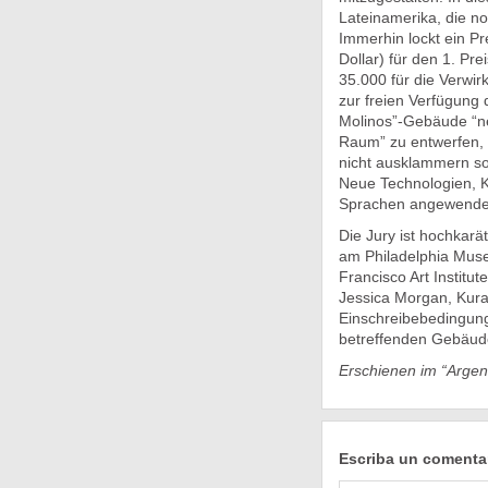
Lateinamerika, die no
Immerhin lockt ein P
Dollar) für den 1. Pr
35.000 für die Verwi
zur freien Verfügung 
Molinos”-Gebäude “ne
Raum” zu entwerfen, 
nicht ausklammern sol
Neue Technologien, K
Sprachen angewende
Die Jury ist hochkarä
am Philadelphia Muse
Francisco Art Institu
Jessica Morgan, Kura
Einschreibebedingung
betreffenden Gebäu
Erschienen im “Argen
Escriba un comenta