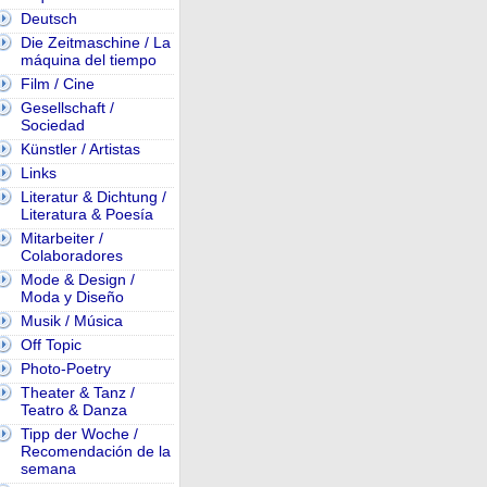
Deutsch
Die Zeitmaschine / La
máquina del tiempo
Film / Cine
Gesellschaft /
Sociedad
Künstler / Artistas
Links
Literatur & Dichtung /
Literatura & Poesía
Mitarbeiter /
Colaboradores
Mode & Design /
Moda y Diseño
Musik / Música
Off Topic
Photo-Poetry
Theater & Tanz /
Teatro & Danza
Tipp der Woche /
Recomendación de la
semana