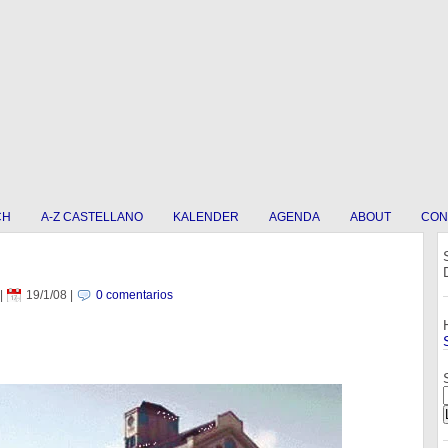
CH
A-Z CASTELLANO
KALENDER
AGENDA
ABOUT
CON
|
19/1/08
|
0 comentarios