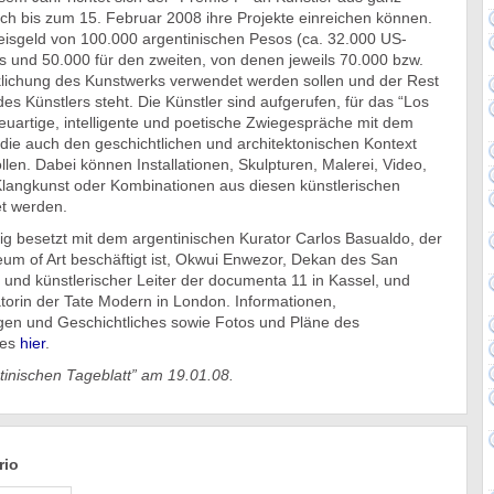
ch bis zum 15. Februar 2008 ihre Projekte einreichen können.
reisgeld von 100.000 argentinischen Pesos (ca. 32.000 US-
eis und 50.000 für den zweiten, von denen jeweils 70.000 bzw.
rklichung des Kunstwerks verwendet werden sollen und der Rest
des Künstlers steht. Die Künstler sind aufgerufen, für das “Los
uartige, intelligente und poetische Zwiegespräche mit dem
die auch den geschichtlichen und architektonischen Kontext
len. Dabei können Installationen, Skulpturen, Malerei, Video,
langkunst oder Kombinationen aus diesen künstlerischen
t werden.
tig besetzt mit dem argentinischen Kurator Carlos Basualdo, der
um of Art beschäftigt ist, Okwui Enwezor, Dekan des San
te und künstlerischer Leiter der documenta 11 in Kassel, und
torin der Tate Modern in London. Informationen,
en und Geschichtliches sowie Fotos und Pläne des
des
hier
.
tinischen Tageblatt” am 19.01.08.
rio