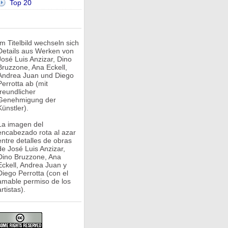
Top 20
Im Titelbild wechseln sich
Details aus Werken von
José Luis Anzizar, Dino
Bruzzone, Ana Eckell,
Andrea Juan und Diego
Perrotta ab (mit
freundlicher
Genehmigung der
Künstler).
La imagen del
encabezado rota al azar
entre detalles de obras
de José Luis Anzizar,
Dino Bruzzone, Ana
Eckell, Andrea Juan y
Diego Perrotta (con el
amable permiso de los
rtistas).