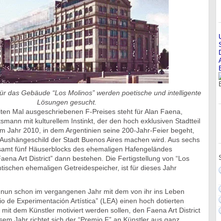
Für das Gebäude “Los Molinos” werden poetische und intelligente
Lösungen gesucht.
ten Mal ausgeschriebenen F-Preises steht für Alan Faena,
smann mit kulturellem Instinkt, der den hoch exklusiven Stadtteil
m Jahr 2010, in dem Argentinien seine 200-Jahr-Feier begeht,
Aushängeschild der Stadt Buenos Aires machen wird. Aus sechs
samt fünf Häuserblocks des ehemaligen Hafengeländes
aena Art District” dann bestehen. Die Fertigstellung von “Los
tischen ehemaligen Getreidespeicher, ist für dieses Jahr
nun schon im vergangenen Jahr mit dem von ihr ins Leben
o de Experimentación Artística” (LEA) einen hoch dotierten
 mit dem Künstler motiviert werden sollen, den Faena Art District
esem Jahr richtet sich der “Premio F” an Künstler aus ganz