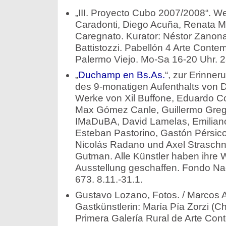
„III. Proyecto Cubo 2007/2008“. W
Caradonti, Diego Acuña, Renata Mo
Caregnato. Kurator: Néstor Zanona.
Battistozzi. Pabellón 4 Arte Conte
Palermo Viejo. Mo-Sa 16-20 Uhr. 2
„
Duchamp en Bs.As.
“, zur Erinne
des 9-monatigen Aufenthalts von D
Werke von Xil Buffone, Eduardo C
Max Gómez Canle, Guillermo Greg
IMaDuBA, David Lamelas, Emiliano 
Esteban Pastorino, Gastón Pérsico
Nicolás Radano und Axel Straschn
Gutman. Alle Künstler haben ihre W
Ausstellung geschaffen. Fondo Naci
673. 8.11.-31.1.
Gustavo Lozano, Fotos. / Marcos 
Gastkünstlerin: María Pía Zorzi (C
Primera Galería Rural de Arte Con