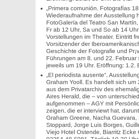
„Primera comunión. Fotografías 18
Wiederaufnahme der Ausstellung hi
FotoGalería del Teatro San Martín,
Fr ab 12 Uhr, Sa und So ab 14 Uhr,
Vorstellungen im Theater. Eintritt f
Vorsitzender der Iberoamerikanisch
Geschichte der Fotografie und Pr¡v
Führungen am 8. und 22. Februar 
jeweils um 19 Uhr. Eröffnung: 1.2. 
„El periodista ausente“, Ausstellu
Graham Yooll. Es handelt sich um 2
aus dem Privatarchiv des ehemali
Aires Herald, die – von unterschie
aufgenommen – AGY mit Persönlich
zeigen, die er interviewt hat, daru
Graham Greene, Nacha Guevara, 
Stoppard, Jorge Luis Borges, Guill
Viejo Hotel Ostende, Biarritz Ecke 