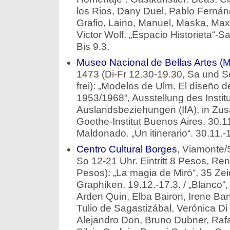
los Rios, Dany Duel, Pablo Ferná
Grafio, Laino, Manuel, Maska, Max
Victor Wolf. „Espacio Historieta“-Sa
Bis 9.3.
Museo Nacional de Bellas Artes 
1473 (Di-Fr 12.30-19.30, Sa und So 
frei): „Modelos de Ulm. El diseño 
1953/1968“, Ausstellung des Institu
Auslandsbeziehungen (IfA), in Zu
Goethe-Institut Buenos Aires. 30.1
Maldonado. „Un itinerario“. 30.11.-
Centro Cultural Borges
, Viamonte/
So 12-21 Uhr. Eintritt 8 Pesos, Re
Pesos): „La magia de Miró“, 35 Z
Graphiken. 19.12.-17.3. / „Blanco
Arden Quin, Elba Bairon, Irene Ba
Tulio de Sagastizábal, Verónica Di 
Alejandro Don, Bruno Dubner, Raf