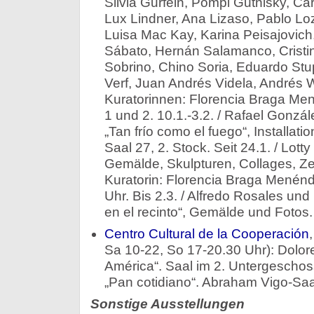
Silvia Gurfein, Pompi Gutnisky, Car
Lux Lindner, Ana Lizaso, Pablo Lo
Luisa Mac Kay, Karina Peisajovich,
Sábato, Hernán Salamanco, Cristin
Sobrino, Chino Soria, Eduardo Stu
Verf, Juan Andrés Videla, Andrés 
Kuratorinnen: Florencia Braga Men
1 und 2. 10.1.-3.2. / Rafael Gonzá
„Tan frío como el fuego“, Installati
Saal 27, 2. Stock. Seit 24.1. / Lott
Gemälde, Skulpturen, Collages, Z
Kuratorin: Florencia Braga Menénde
Uhr. Bis 2.3. / Alfredo Rosales und
en el recinto“, Gemälde und Fotos. 
Centro Cultural de la Cooperación
Sa 10-22, So 17-20.30 Uhr): Dolo
América“. Saal im 2. Untergeschoss
„Pan cotidiano“. Abraham Vigo-Saal
Sonstige Ausstellungen