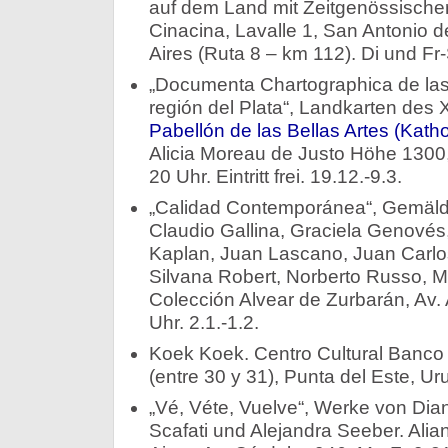
auf dem Land mit Zeitgenössischer
Cinacina, Lavalle 1, San Antonio 
Aires (Ruta 8 – km 112). Di und Fr-
„Documenta Chartographica de las 
región del Plata“, Landkarten des 
Pabellón de las Bellas Artes (Kath
Alicia Moreau de Justo Höhe 1300,
20 Uhr. Eintritt frei. 19.12.-9.3.
„Calidad Contemporánea“, Gemälde
Claudio Gallina, Graciela Genovés,
Kaplan, Juan Lascano, Juan Carlos
Silvana Robert, Norberto Russo, M
Colección Alvear de Zurbarán, Av.
Uhr. 2.1.-1.2.
Koek Koek. Centro Cultural Banco 
(entre 30 y 31), Punta del Este, Uru
„Vé, Véte, Vuelve“, Werke von Dia
Scafati und Alejandra Seeber. Al