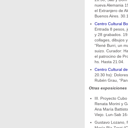
nueva Alemania 195
el Extranjero de A
Buenos Aires. 30.1
Centro Cultural B
Entrada 8 pesos, j
y 28 grabados. 19.
collages, dibujos 
“René Burri, un mu
suizo. Curador: H
el patrocino de Pro
hs. Hasta 21.04.
Centro Cultural d
20.30 hs): Dolores
Rubén Grau, “Pan 
Otras exposiciones
III. Proyecto Cub
Renata Morini y Ga
Ana María Battist
Viejo. Lun-Sab 16-
Gustavo Lozano, fot
María Pía Zorzi (C