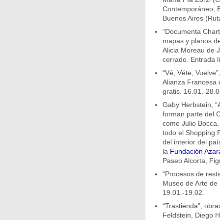
Contemporáneo, Es
Buenos Aires (Rut
“Documenta Chartog
mapas y planos de 
Alicia Moreau de 
cerrado. Entrada li
“Vé, Véte, Vuelve”
Alianza Francesa 
gratis. 16.01.-28.0
Gaby Herbstein, “A
forman parte del C
como Julio Bocca, 
todo el Shopping P
del interior del pa
la
Fundación Azar
Paseo Alcorta, Fig
“Procesos de rest
Museo de Arte de 
19.01.-19.02.
“Trastienda”, obr
Feldstein, Diego 