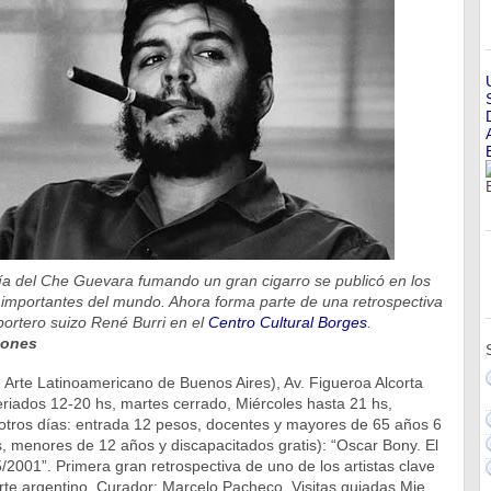
fía del Che Guevara fumando un gran cigarro se publicó en los
s importantes del mundo. Ahora forma parte de una retrospectiva
eportero suizo René Burri en el
Centro Cultural Borges
.
iones
Arte Latinoamericano de Buenos Aires), Av. Figueroa Alcorta
riados 12-20 hs, martes cerrado, Miércoles hasta 21 hs,
 otros días: entrada 12 pesos, docentes y mayores de 65 años 6
, menores de 12 años y discapacitados gratis): “Oscar Bony. El
001”. Primera gran retrospectiva de uno de los artistas clave
 arte argentino. Curador: Marcelo Pacheco. Visitas guiadas Mie,