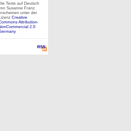
Die Texte auf Deutsch
von Susanne Franz
erscheinen unter der
Lizenz
Creative
Commons Attribution-
NonCommercial 2.0
Germany
.
RSS