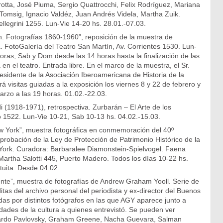
otta, José Piuma, Sergio Quattrocchi, Felix Rodríguez, Mariana
 Tomsig, Ignacio Valdéz, Juan Andrés Videla, Martha Zuik.
ellegrini 1255. Lun-Vie 14-20 hs. 28.01.-07.03.
. Fotografías 1860-1960”, reposición de la muestra de
ca. FotoGalería del Teatro San Martín, Av. Corrientes 1530. Lun-
oras, Sab y Dom desde las 14 horas hasta la finalización de las
 en el teatro. Entrada libre. En el marco de la muestra, el Sr.
esidente de la Asociación Iberoamericana de Historia de la
rá visitas guiadas a la exposición los viernes 8 y 22 de febrero y
arzo a las 19 horas. 01.02.-22.03.
 (1918-1971), retrospectiva. Zurbarán – El Arte de los
o 1522. Lun-Vie 10-21, Sab 10-13 hs. 04.02.-15.03.
 York”, muestra fotográfica en conmemoración del 40º
aprobación de la Ley de Protección de Patrimonio Histórico de la
ork. Curadora: Barbaralee Diamonstein-Spielvogel. Faena
Martha Salotti 445, Puerto Madero. Todos los días 10-22 hs.
atuita. Desde 04.02.
ente”, muestra de fotografías de Andrew Graham Yooll. Serie de
ditas del archivo personal del periodista y ex-director del Buenos
as por distintos fotógrafos en las que AGY aparece junto a
dades de la cultura a quienes entrevistó. Se pueden ver
rdo Pavlovsky, Graham Greene, Nacha Guevara, Salman