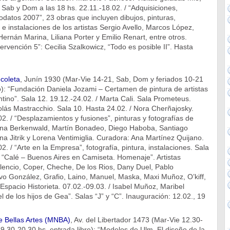
, Sab y Dom a las 18 hs. 22.11.-18.02. / “Adquisiciones,
datos 2007”, 23 obras que incluyen dibujos, pinturas,
s e instalaciones de los artistas Sergio Avello, Marcos López,
rnán Marina, Liliana Porter y Emilio Renart, entre otros.
tervención 5”: Cecilia Szalkowicz, “Todo es posible II”. Hasta
coleta
, Junín 1930 (Mar-Vie 14-21, Sab, Dom y feriados 10-21
): “Fundación Daniela Jozami – Certamen de pintura de artistas
tino”. Sala 12. 19.12.-24.02. / Marta Cali. Sala Prometeus.
olás Mastracchio. Sala 10. Hasta 24.02. / Nora Cherñajosky.
02. / “Desplazamientos y fusiones”, pinturas y fotografías de
lina Berkenwald, Martín Bonadeo, Diego Haboba, Santiago
na Jitrik y Lorena Ventimiglia. Curadora: Ana Martínez Quijano.
2. / “Arte en la Empresa”, fotografía, pintura, instalaciones. Sala
/ “Calé – Buenos Aires en Camiseta. Homenaje”. Artistas
ilencio, Coper, Cheche, De los Rios, Dany Duel, Pablo
o González, Grafio, Laino, Manuel, Maska, Maxi Muñoz, O’kiff,
 Espacio Historieta. 07.02.-09.03. / Isabel Muñoz, Maribel
 de los hijos de Gea”. Salas “J” y “C”. Inauguración: 12.02., 19
 Bellas Artes (MNBA)
, Av. del Libertador 1473 (Mar-Vie 12.30-
.30-20.30 hs, entrada libre): “Modelos de Ulm. El diseño de la