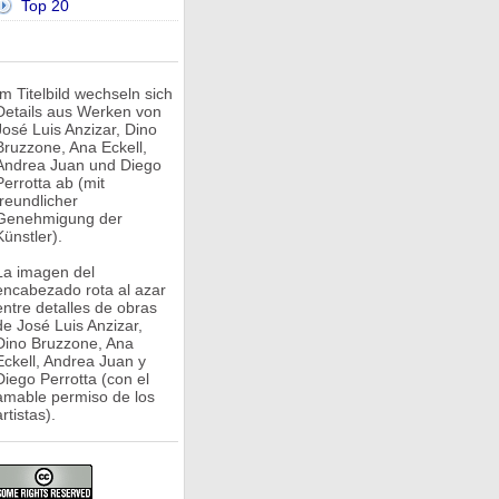
Top 20
Im Titelbild wechseln sich
Details aus Werken von
José Luis Anzizar, Dino
Bruzzone, Ana Eckell,
Andrea Juan und Diego
Perrotta ab (mit
freundlicher
Genehmigung der
Künstler).
La imagen del
encabezado rota al azar
entre detalles de obras
de José Luis Anzizar,
Dino Bruzzone, Ana
Eckell, Andrea Juan y
Diego Perrotta (con el
amable permiso de los
rtistas).