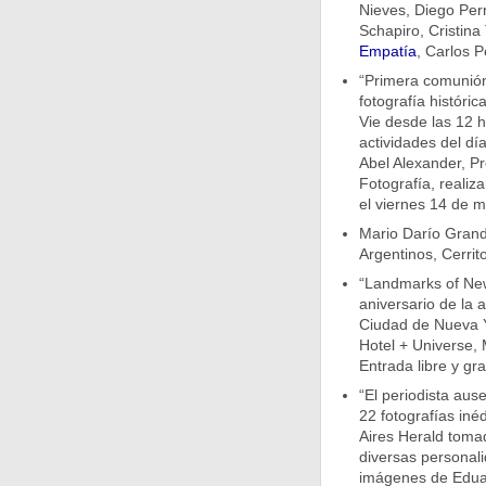
Nieves, Diego Perr
Schapiro, Cristina
Empatía
, Carlos P
“Primera comunión
fotografía históri
Vie desde las 12 h
actividades del día
Abel Alexander, Pr
Fotografía, realiza
el viernes 14 de m
Mario Darío Grandi
Argentinos, Cerrit
“Landmarks of New
aniversario de la 
Ciudad de Nueva Y
Hotel + Universe, 
Entrada libre y gr
“El periodista aus
22 fotografías iné
Aires Herald tomad
diversas personali
imágenes de Edua