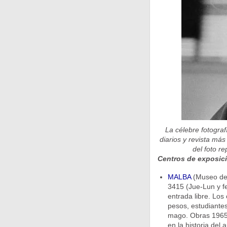
La célebre fotogra
diarios y revista má
del foto r
Centros de exposic
MALBA
(Museo de 
3415 (Jue-Lun y fe
entrada libre. Los
pesos, estudiantes
mago. Obras 1965/2
en la historia del