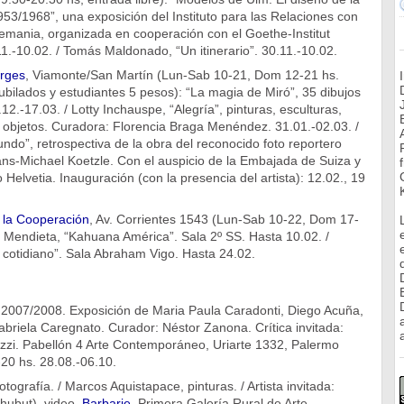
3/1968”, una exposición del Instituto para las Relaciones con
lemania, organizada en cooperación con el Goethe-Institut
1.-10.02. / Tomás Maldonado, “Un itinerario”. 30.11.-10.02.
orges
, Viamonte/San Martín (Lun-Sab 10-21, Dom 12-21 hs.
ubilados y estudiantes 5 pesos): “La magia de Miró”, 35 dibujos
12.-17.03. / Lotty Inchauspe, “Alegría”, pinturas, esculturas,
y objetos. Curadora: Florencia Braga Menéndez. 31.01.-02.03. /
ndo”, retrospectiva de la obra del reconocido foto reportero
ans-Michael Koetzle. Con el auspicio de la Embajada de Suiza y
 Helvetia. Inauguración (con la presencia del artista): 12.02., 19
e la Cooperación
, Av. Corrientes 1543 (Lun-Sab 10-22, Dom 17-
 Mendieta, “Kahuana América”. Sala 2º SS. Hasta 10.02. /
cotidiano”. Sala Abraham Vigo. Hasta 24.02.
o 2007/2008. Exposición de Maria Paula Caradonti, Diego Acuña,
briela Caregnato. Curador: Néstor Zanona. Crítica invitada:
a
ozzi. Pabellón 4 Arte Contemporáneo, Uriarte 1332, Palermo
20 hs. 28.08.-06.10.
ografía. / Marcos Aquistapace, pinturas. / Artista invitada:
hubut), video.
Barbarie
, Primera Galería Rural de Arte