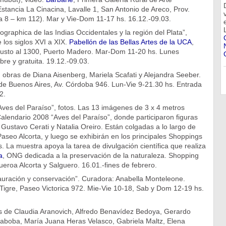
tancia La Cinacina, Lavalle 1, San Antonio de Areco, Prov.
a 8 – km 112). Mar y Vie-Dom 11-17 hs. 16.12.-09.03.
raphica de las Indias Occidentales y la región del Plata”,
los siglos XVI a XIX.
Pabellón de las Bellas Artes de la UCA
,
Justo al 1300, Puerto Madero. Mar-Dom 11-20 hs. Lunes
bre y gratuita. 19.12.-09.03.
, obras de Diana Aisenberg, Mariela Scafati y Alejandra Seeber.
de Buenos Aires, Av. Córdoba 946. Lun-Vie 9-21.30 hs. Entrada
2.
ves del Paraíso”, fotos. Las 13 imágenes de 3 x 4 metros
alendario 2008 “Aves del Paraíso”, donde participaron figuras
Gustavo Cerati y Natalia Oreiro. Están colgadas a lo largo de
aseo Alcorta, y luego se exhibirán en los principales Shoppings
ís. La muestra apoya la tarea de divulgación científica que realiza
a
, ONG dedicada a la preservación de la naturaleza. Shopping
ueroa Alcorta y Salguero. 16.01.-fines de febrero.
auración y conservación”. Curadora: Anabella Monteleone.
Tigre, Paseo Victorica 972. Mie-Vie 10-18, Sab y Dom 12-19 hs.
as de Claudia Aranovich, Alfredo Benavídez Bedoya, Gerardo
Haboba, María Juana Heras Velasco, Gabriela Maltz, Elena