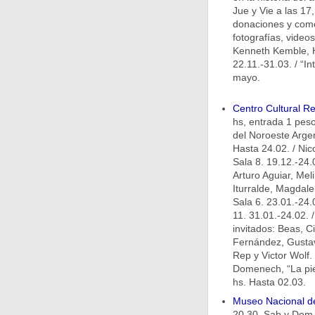
Jue y Vie a las 17
donaciones y como
fotografías, video
Kenneth Kemble, He
22.11.-31.03. / “In
mayo.
Centro Cultural Re
hs, entrada 1 peso
del Noroeste Argen
Hasta 24.02. / Nic
Sala 8. 19.12.-24.
Arturo Aguiar, Me
Iturralde, Magdale
Sala 6. 23.01.-24.0
11. 31.01.-24.02. 
invitados: Beas, C
Fernández, Gustav
Rep y Victor Wolf.
Domenech, “La piel
hs. Hasta 02.03.
Museo Nacional de
20.30, Sab y Dom 9