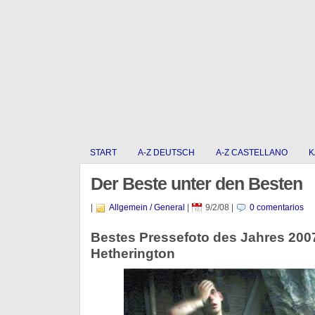
START
A-Z DEUTSCH
A-Z CASTELLANO
K
Der Beste unter den Besten
|
Allgemein / General
|
9/2/08
|
0 comentarios
Bestes Pressefoto des Jahres 200
Hetherington