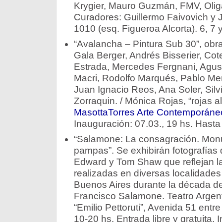
Krygier, Mauro Guzmán, FMV, Olig
Curadores: Guillermo Faivovich y J
1010 (esq. Figueroa Alcorta). 6, 7 
“Avalancha – Pintura Sub 30”, obra
Gala Berger, Andrés Bisserier, Cote
Estrada, Mercedes Fergnani, Agu
Macri, Rodolfo Marqués, Pablo Me
Juan Ignacio Reos, Ana Soler, Sil
Zorraquin. / Mónica Rojas, “rojas al 
MasottaTorres Arte Contemporáne
Inauguración: 07.03., 19 hs. Hasta
“Salamone: La consagración. Monu
pampas”. Se exhibirán fotografías 
Edward y Tom Shaw que reflejan l
realizadas en diversas localidades
Buenos Aires durante la década del
Francisco Salamone. Teatro Argent
“Emilio Pettoruti”, Avenida 51 entr
10-20 hs. Entrada libre y gratuita. 