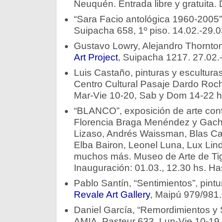
Neuquén. Entrada libre y gratuita.
“Sara Facio antológica 1960-2005”
Suipacha 658, 1º piso. 14.02.-29.0
Gustavo Lowry, Alejandro Thornton
Art Project
, Suipacha 1217. 27.02.
Luis Castaño, pinturas y escultura
Centro Cultural Pasaje Dardo Rocha
Mar-Vie 10-20, Sab y Dom 14-22 h
“BLANCO”, exposición de arte co
Florencia Braga Menéndez y Gachi
Lizaso, Andrés Waissman, Blas Ca
Elba Bairon, Leonel Luna, Lux Lindn
muchos más. Museo de Arte de Tig
Inauguración: 01.03., 12.30 hs. Ha
Pablo Santín, “Sentimientos”, pint
Revale Art Gallery
, Maipú 979/981.
Daniel García, “Remordimientos y S
AMIA, Pasteur 633. Lun-Vie 10-19 hs