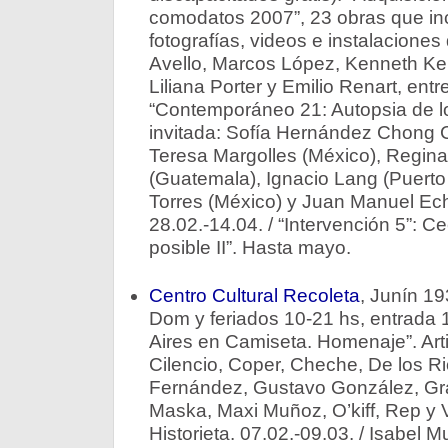
comodatos 2007”, 23 obras que inc
fotografías, videos e instalaciones 
Avello, Marcos López, Kenneth Ke
Liliana Porter y Emilio Renart, entre
“Contemporáneo 21: Autopsia de lo
invitada: Sofía Hernández Chong Cu
Teresa Margolles (México), Regin
(Guatemala), Ignacio Lang (Puerto
Torres (México) y Juan Manuel Ech
28.02.-14.04. / “Intervención 5”: C
posible II”. Hasta mayo.
Centro Cultural Recoleta
, Junín 19
Dom y feriados 10-21 hs, entrada 
Aires en Camiseta. Homenaje”. Arti
Cilencio, Coper, Cheche, De los R
Fernández, Gustavo González, Gra
Maska, Maxi Muñoz, O’kiff, Rep y V
Historieta. 07.02.-09.03. / Isabel