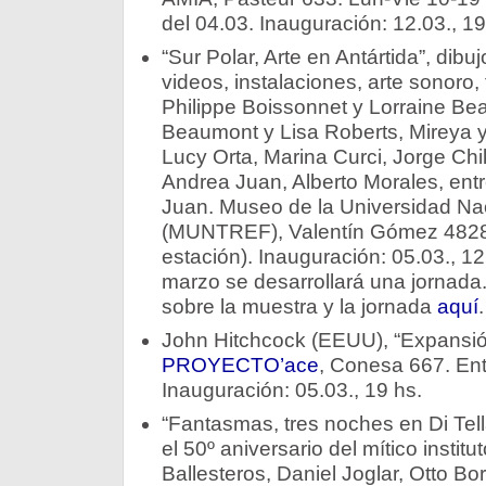
del 04.03. Inauguración: 12.03., 19
“Sur Polar, Arte en Antártida”, dibu
videos, instalaciones, arte sonoro, 
Philippe Boissonnet y Lorraine Bea
Beaumont y Lisa Roberts, Mireya 
Lucy Orta, Marina Curci, Jorge Chi
Andrea Juan, Alberto Morales, ent
Juan. Museo de la Universidad Na
(MUNTREF), Valentín Gómez 4828,
estación). Inauguración: 05.03., 12
marzo se desarrollará una jornada.
sobre la muestra y la jornada
aquí
.
John Hitchcock (EEUU), “Expansión
PROYECTO’ace
, Conesa 667. Entr
Inauguración: 05.03., 19 hs.
“Fantasmas, tres noches en Di Tel
el 50º aniversario del mítico instit
Ballesteros, Daniel Joglar, Otto B