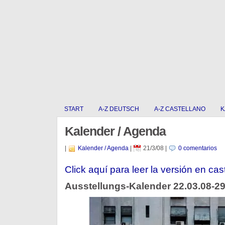
START
A-Z DEUTSCH
A-Z CASTELLANO
K
Kalender / Agenda
|
Kalender / Agenda
|
21/3/08
|
0 comentarios
Click aquí para leer la versión en cas
Ausstellungs-Kalender 22.03.08-29