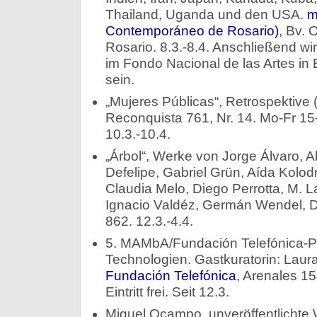
Thailand, Uganda und den USA.
m
Contemporáneo de Rosario)
, Bv. 
Rosario. 8.3.-8.4. Anschließend w
im Fondo Nacional de las Artes in
sein.
„Mujeres Públicas“, Retrospektive
Reconquista 761, Nr. 14. Mo-Fr 15
10.3.-10.4.
„Árbol“, Werke von Jorge Álvaro, Ali
Defelipe, Gabriel Grün, Aída Kolod
Claudia Melo, Diego Perrotta, M. La
Ignacio Valdéz, Germán Wendel, D
862. 12.3.-4.4.
5. MAMbA/Fundación Telefónica-Pr
Technologien. Gastkuratorin: Laur
Fundación Telefónica
, Arenales 15
Eintritt frei. Seit 12.3.
Miguel Ocampo, unveröffentlichte