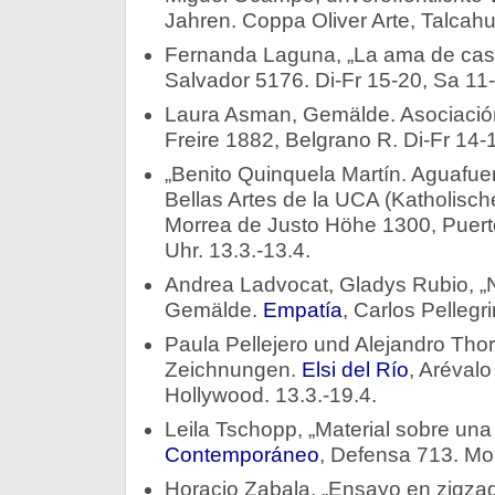
Jahren. Coppa Oliver Arte, Talcahu
Fernanda Laguna, „La ama de cas
Salvador 5176. Di-Fr 15-20, Sa 11-
Laura Asman, Gemälde. Asociación 
Freire 1882, Belgrano R. Di-Fr 14-1
„Benito Quinquela Martín. Aguafuer
Bellas Artes de la UCA (Katholische 
Morrea de Justo Höhe 1300, Puert
Uhr. 13.3.-13.4.
Andrea Ladvocat, Gladys Rubio, „
Gemälde.
Empatía
, Carlos Pellegri
Paula Pellejero und Alejandro Thor
Zeichnungen.
Elsi del Río
, Aréval
Hollywood. 13.3.-19.4.
Leila Tschopp, „Material sobre un
Contemporáneo
, Defensa 713. Mo-
Horacio Zabala, „Ensayo en zigza