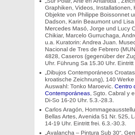
„Sur Polar, Arte en Antártida“, Ze
Graphiken, Videos, Installationen,
Objekte von Philippe Boissonnet un
Dadson, Karin Beaumont und Lisa 
Mercedes Masó, Jorge und Lucy Or
Chikiar, Marcelo Gurruchaga, Andr
u.a. Kuratorin: Andrea Juan. Muse
Nacional de Tres de Febrero (MU
4828, Caseros (gegenüber der Zug
Uhr. Führung Sa 15.30 Uhr. Eintritt f
„Dibujos Contemporáneos Croatas“
kroatische Zeichnung), 140 Werke 
Auswahl: Tonko Maroevic.
Centro 
Contemporáneas
, Sgto. Cabral y e
Di-So 16-20 Uhr. 5.3.-28.3.
Carlos Aragón, Hommageausstellu
Bellas Artes, Avenida 51 Nr. 525, L
14-19 Uhr. Eintritt frei. 6.3.-30.3.
„Avalancha – Pintura Sub 30“, Ge