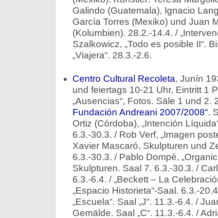
Galindo (Guatemala), Ignacio Lang
García Torres (Mexiko) und Juan 
(Kolumbien). 28.2.-14.4. / „Interven
Szalkowicz, „Todo es posible II“. Bi
„Viajera“. 28.3.-2.6.
Centro Cultural Recoleta
, Junín 19
und feiertags 10-21 Uhr, Eintritt 
„Ausencias“, Fotos. Säle 1 und 2. 2
Fundación Andreani 2007/2008“
. 
Ortiz (Córdoba), „Intención Líquid
6.3.-30.3. / Rob Verf, „Imagen poster
Xavier Mascaró, Skulpturen und Z
6.3.-30.3. / Pablo Dompé, „Organic
Skulpturen. Saal 7. 6.3.-30.3. / Ca
6.3.-6.4. / „Beckett – La Celebraci
„Espacio Historieta“-Saal. 6.3.-20.
„Escuela“. Saal „J“. 11.3.-6.4. / Ju
Gemälde. Saal „C“. 11.3.-6.4. / Adr