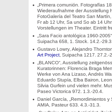
„Primera comunión. Fotografías 18
Wiederaufnahme der Ausstellung hi
FotoGalería del Teatro San Martín,
Fr ab 12 Uhr, Sa und So ab 14 Uhr,
Vorstellungen im Theater. Eintritt fre
„Sara Facio antológica 1960-2005“
Suipacha 658, 1. Stock. 14.2.-29.3
Gustavo Lowry, Alejandro Thornton
Art Project
, Suipacha 1217. 27.2.-2
„BLANCO“, Ausstellung zeitgenöss
Kuratorinnen: Florencia Braga Me
Werke von Ana Lizaso, Andrés Wa
Eduardo Stupía, Elba Bairon, Leon
Silvia Gurfein und vielen mehr. Mu
Paseo Victorica 972. 1.3.-20.4.
Daniel García, „Remordimientos y S
AMIA, Pasteur 633. 4.3.-31.3.