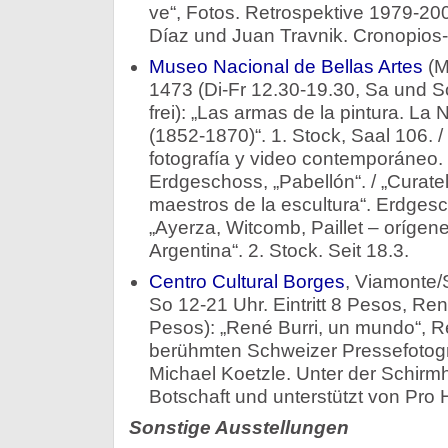
ve“, Fotos. Retrospektive 1979-200
Díaz und Juan Travnik. Cronopios-S
Museo Nacional de Bellas Artes
(M
1473 (Di-Fr 12.30-19.30, Sa und So 
frei): „Las armas de la pintura. La
(1852-1870)“. 1. Stock, Saal 106. /
fotografía y video contemporáneo. F
Erdgeschoss, „Pabellón“. / „Curatel
maestros de la escultura“. Erdgesc
„Ayerza, Witcomb, Paillet – orígene
Argentina“. 2. Stock. Seit 18.3.
Centro Cultural Borges
, Viamonte/
So 12-21 Uhr. Eintritt 8 Pesos, Re
Pesos): „René Burri, un mundo“, R
berühmten Schweizer Pressefotogr
Michael Koetzle. Unter der Schirm
Botschaft und unterstützt von Pro H
Sonstige Ausstellungen