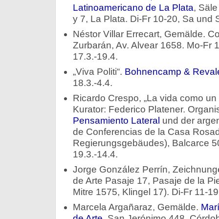
Latinoamericano de La Plata
, Säle
y 7, La Plata. Di-Fr 10-20, Sa und 
Néstor Villar Errecart, Gemälde. C
Zurbarán, Av. Alvear 1658. Mo-Fr 
17.3.-19.4.
„Viva Politi“.
Bohnencamp & Reval
18.3.-4.4.
Ricardo Crespo, „La vida como un
Kurator: Federico Platener. Organi
Pensamiento Lateral
und der argen
de Conferencias de la Casa Rosad
Regierungsgebäudes), Balcarce 50
19.3.-14.4.
Jorge González Perrín, Zeichnun
de Arte Pasaje 17, Pasaje de la Pi
Mitre 1575, Klingel 17). Di-Fr 11-19
Marcela Argañaraz, Gemälde.
Marí
de Arte
, San Jerónimo 448, Córdob