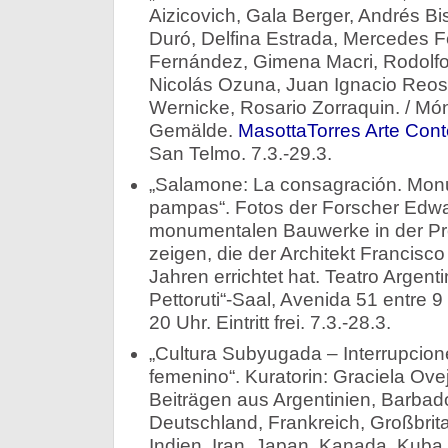
Aizicovich, Gala Berger, Andrés Bis
Duró, Delfina Estrada, Mercedes F
Fernández, Gimena Macri, Rodolf
Nicolás Ozuna, Juan Ignacio Reos,
Wernicke, Rosario Zorraquin. / Móni
Gemälde.
MasottaTorres Arte Co
San Telmo. 7.3.-29.3.
„Salamone: La consagración. Monu
pampas“. Fotos der Forscher Edwa
monumentalen Bauwerke in der Pr
zeigen, die der Architekt Francis
Jahren errichtet hat. Teatro Argenti
Pettoruti“-Saal, Avenida 51 entre 9
20 Uhr. Eintritt frei. 7.3.-28.3.
„Cultura Subyugada – Interrupcione
femenino“. Kuratorin: Graciela Ovej
Beiträgen aus Argentinien, Barbado
Deutschland, Frankreich, Großbri
Indien, Iran, Japan, Kanada, Kuba,