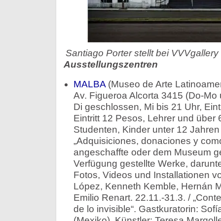
Santiago Porter stellt bei VVVgallery
Ausstellungszentren
MALBA
(Museo de Arte Latinoamer
Av. Figueroa Alcorta 3415 (Do-Mo 
Di geschlossen, Mi bis 21 Uhr, Eintr
Eintritt 12 Pesos, Lehrer und über
Studenten, Kinder unter 12 Jahren 
„Adquisiciones, donaciones y com
angeschaffte oder dem Museum ges
Verfügung gestellte Werke, darun
Fotos, Videos und Installationen v
López, Kenneth Kemble, Hernán Mar
Emilio Renart. 22.11.-31.3. / „Con
de lo invisible“. Gastkuratorin: S
(Mexiko). Künstler: Teresa Margol