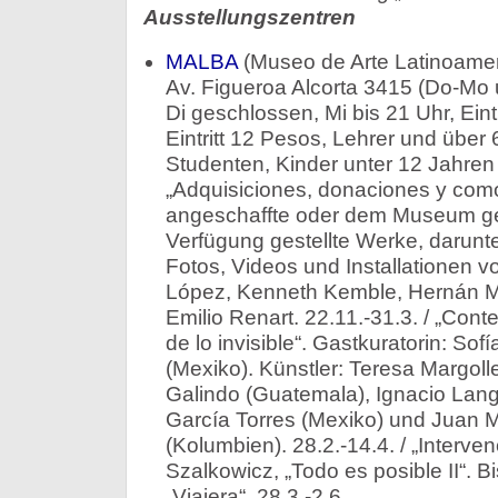
Ausstellungszentren
MALBA
(Museo de Arte Latinoamer
Av. Figueroa Alcorta 3415 (Do-Mo 
Di geschlossen, Mi bis 21 Uhr, Eintr
Eintritt 12 Pesos, Lehrer und über
Studenten, Kinder unter 12 Jahren 
„Adquisiciones, donaciones y com
angeschaffte oder dem Museum ges
Verfügung gestellte Werke, darun
Fotos, Videos und Installationen v
López, Kenneth Kemble, Hernán Mar
Emilio Renart. 22.11.-31.3. / „Con
de lo invisible“. Gastkuratorin: S
(Mexiko). Künstler: Teresa Margol
Galindo (Guatemala), Ignacio Lang
García Torres (Mexiko) und Juan 
(Kolumbien). 28.2.-14.4. / „Interven
Szalkowicz, „Todo es posible II“. Bi
„Viajera“. 28.3.-2.6.