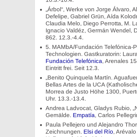
„Árbol“, Werke von Jorge Álvaro, Ali
Defelipe, Gabriel Grün, Aída Kolod
Claudia Melo, Diego Perrotta, M. La
Ignacio Valdéz, Germán Wendel, D
862. 12.3.-4.4.
5. MAMbA/Fundación Telefónica-Pr
Technologien. Gastkuratorin: Laur
Fundación Telefónica
, Arenales 15
Eintritt frei. Seit 12.3.
„Benito Quinquela Martín. Aguafuer
Bellas Artes de la UCA (Katholische 
Morrea de Justo Höhe 1300, Puert
Uhr. 13.3.-13.4.
Andrea Ladvocat, Gladys Rubio, „
Gemälde.
Empatía
, Carlos Pellegri
Paula Pellejero und Alejandro Thor
Zeichnungen.
Elsi del Río
, Aréval