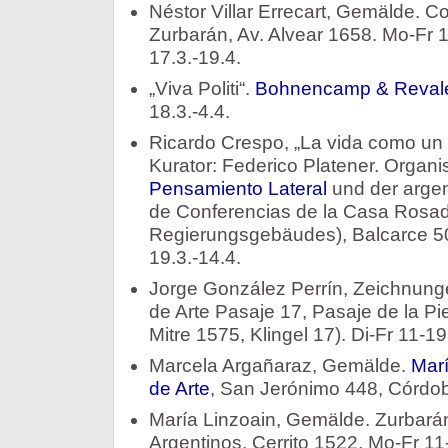
Néstor Villar Errecart, Gemälde. C
Zurbarán, Av. Alvear 1658. Mo-Fr 
17.3.-19.4.
„Viva Politi“.
Bohnencamp & Reval
18.3.-4.4.
Ricardo Crespo, „La vida como un
Kurator: Federico Platener. Organi
Pensamiento Lateral
und der argen
de Conferencias de la Casa Rosad
Regierungsgebäudes), Balcarce 50
19.3.-14.4.
Jorge González Perrín, Zeichnun
de Arte Pasaje 17, Pasaje de la Pi
Mitre 1575, Klingel 17). Di-Fr 11-19
Marcela Argañaraz, Gemälde.
Marí
de Arte
, San Jerónimo 448, Córdob
María Linzoain, Gemälde. Zurbarán 
Argentinos, Cerrito 1522. Mo-Fr 11