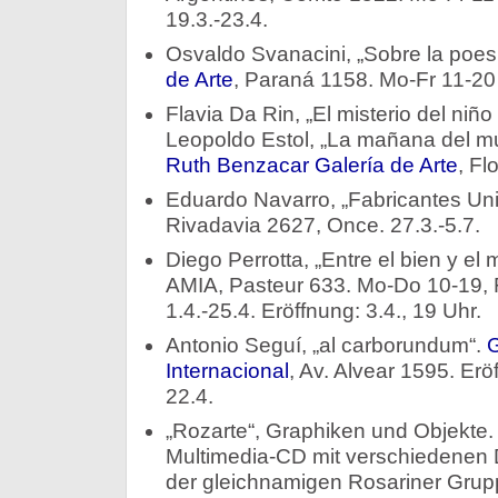
19.3.-23.4.
Osvaldo Svanacini, „Sobre la poe
de Arte
, Paraná 1158. Mo-Fr 11-20 
Flavia Da Rin, „El misterio del niño
Leopoldo Estol, „La mañana del 
Ruth Benzacar Galería de Arte
, Fl
Eduardo Navarro, „Fabricantes Uni
Rivadavia 2627, Once. 27.3.-5.7.
Diego Perrotta, „Entre el bien y el 
AMIA, Pasteur 633. Mo-Do 10-19, Fr 
1.4.-25.4. Eröffnung: 3.4., 19 Uhr.
Antonio Seguí, „al carborundum“.
G
Internacional
, Av. Alvear 1595. Eröf
22.4.
„Rozarte“, Graphiken und Objekte. 
Multimedia-CD mit verschiedene
der gleichnamigen Rosariner Grup