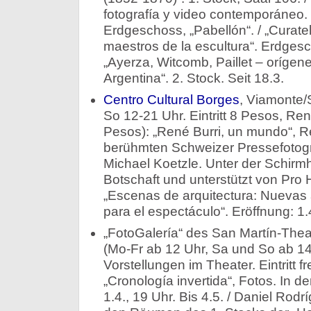
fotografía y video contemporáneo. F
Erdgeschoss, „Pabellón“. / „Curatel
maestros de la escultura“. Erdgesc
„Ayerza, Witcomb, Paillet – orígene
Argentina“. 2. Stock. Seit 18.3.
Centro Cultural Borges
, Viamonte/
So 12-21 Uhr. Eintritt 8 Pesos, Re
Pesos): „René Burri, un mundo“, R
berühmten Schweizer Pressefotogr
Michael Koetzle. Unter der Schirm
Botschaft und unterstützt von Pro He
„Escenas de arquitectura: Nuevas 
para el espectáculo“. Eröffnung: 1.
„FotoGalería“ des San Martín-Thea
(Mo-Fr ab 12 Uhr, Sa und So ab 14
Vorstellungen im Theater. Eintritt f
„Cronología invertida“, Fotos. In de
1.4., 19 Uhr. Bis 4.5. / Daniel Rod