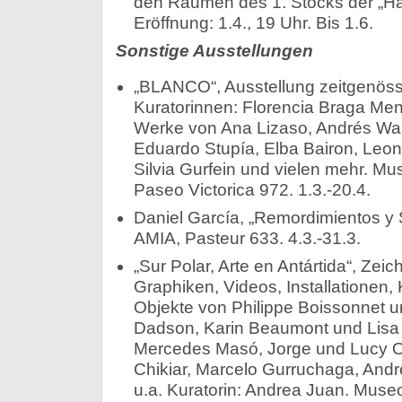
den Räumen des 1. Stocks der „Hal
Eröffnung: 1.4., 19 Uhr. Bis 1.6.
Sonstige Ausstellungen
„BLANCO“, Ausstellung zeitgenöss
Kuratorinnen: Florencia Braga Me
Werke von Ana Lizaso, Andrés Wa
Eduardo Stupía, Elba Bairon, Leon
Silvia Gurfein und vielen mehr. Mu
Paseo Victorica 972. 1.3.-20.4.
Daniel García, „Remordimientos y S
AMIA, Pasteur 633. 4.3.-31.3.
„Sur Polar, Arte en Antártida“, Ze
Graphiken, Videos, Installationen,
Objekte von Philippe Boissonnet un
Dadson, Karin Beaumont und Lisa 
Mercedes Masó, Jorge und Lucy Or
Chikiar, Marcelo Gurruchaga, Andr
u.a. Kuratorin: Andrea Juan. Muse