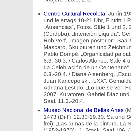
Centro Cultural Recoleta
, Junín 19
und feiertags 10-21 Uhr, Eintritt 
„Ausencias“, Fotos. Säle 1 und 2. 26
(Córdoba), „Intención Líquida“, Gem
Rob Verf, „Imagen posterior“. Saal 9
Mascaró, Skulpturen und Zeichnunge
Pablo Dompé, „Organicidad palpabl
6.3.-30.3. / Carlos Alonso. Säle 4 un
La Celebración de un Centenario“. 
6.3.-20.4. / Diana Aisenberg, „Escuel
Juan Kancepolski, „LXX”, Gemälde. 
Adriana Lestido, „Lo que se ve“, F
2007. Kuratoren: Gabriel Díaz und
Saal. 11.3.-20.4.
Museo Nacional de Bellas Artes
(M
1473 (Di-Fr 12.30-19.30, Sa und So 
frei): „Las armas de la pintura. La
(1852-1870)“. 1. Stock, Saal 106. /