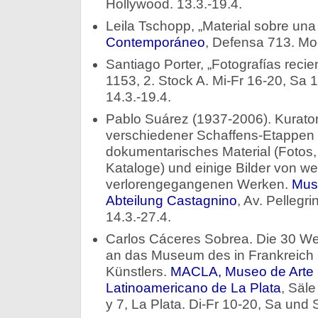
Hollywood. 13.3.-19.4.
Leila Tschopp, „Material sobre un
Contemporáneo
, Defensa 713. Mo-
Santiago Porter, „Fotografías recie
1153, 2. Stock A. Mi-Fr 16-20, Sa 
14.3.-19.4.
Pablo Suárez (1937-2006). Kuratori
verschiedener Schaffens-Etappen 
dokumentarisches Material (Fotos, 
Kataloge) und einige Bilder von w
verlorengegangenen Werken.
Mus
Abteilung Castagnino
, Av. Pellegri
14.3.-27.4.
Carlos Cáceres Sobrea. Die 30 W
an das Museum des in Frankreich 
Künstlers.
MACLA, Museo de Arte
Latinoamericano de La Plata
, Säle
y 7, La Plata. Di-Fr 10-20, Sa und 