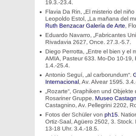
19.3.-23.4.
Flavia Da Rin, „El misterio del niño
Leopoldo Estol, „La mañana del 
Ruth Benzacar Galería de Arte
, Fl
Eduardo Navarro, „Fabricantes Uni
Rivadavia 2627, Once. 27.3.-5.7.
Diego Perrotta, „Entre el bien y el 
AMIA, Pasteur 633. Mo-Do 10-19, Fr 
1.4.-25.4.
Antonio Seguí, „al carborundum“.
G
Internacional
, Av. Alvear 1595. 3.4.
„Rozarte“, Graphiken und Objekte
Rosariner Gruppe.
Museo Castagn
Castagnino, Av. Pellegrini 2202, Ro
Fotos der Schüler von
ph15
. Natio
Ortiz-Saal, Agüero 2502, 3. Stock
13-18 Uhr. 3.4.-18.5.