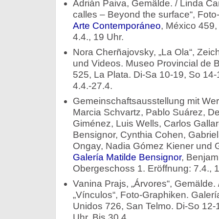
Adrián Paiva, Gemälde. / Linda Ca
calles – Beyond the surface“, Fot
Arte Contemporáneo
, México 459,
4.4., 19 Uhr.
Nora Cherñajovsky, „La Ola“, Zeic
und Videos. Museo Provincial de B
525, La Plata. Di-Sa 10-19, So 14-19 
4.4.-27.4.
Gemeinschaftsausstellung mit Wer
Marcia Schvartz, Pablo Suárez, De
Giménez, Luis Wells, Carlos Galla
Bensignor, Cynthia Cohen, Gabriel
Ongay, Nadia Gómez Kiener und G
Galería Matilde Bensignor
, Benjam
Obergeschoss 1. Eröffnung: 7.4., 1
Vanina Prajs, „Árvores“, Gemälde. 
„Vínculos“, Foto-Graphiken. Galerí
Unidos 726, San Telmo. Di-So 12-19
Uhr. Bis 30.4.