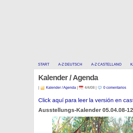
START
A-Z DEUTSCH
A-Z CASTELLANO
K
Kalender / Agenda
|
Kalender / Agenda
|
4/4/08
|
0 comentarios
Click aquí para leer la versión en cas
Ausstellungs-Kalender 05.04.08-12