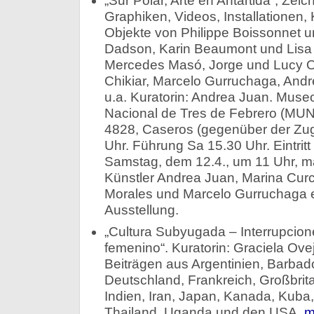
„Sur Polar, Arte en Antártida“, Ze
Graphiken, Videos, Installationen,
Objekte von Philippe Boissonnet un
Dadson, Karin Beaumont und Lisa 
Mercedes Masó, Jorge und Lucy Or
Chikiar, Marcelo Gurruchaga, Andr
u.a. Kuratorin: Andrea Juan. Muse
Nacional de Tres de Febrero (MU
4828, Caseros (gegenüber der Zug
Uhr. Führung Sa 15.30 Uhr. Eintritt 
Samstag, dem 12.4., um 11 Uhr, m
Künstler Andrea Juan, Marina Curci
Morales und Marcelo Gurruchaga e
Ausstellung.
„Cultura Subyugada – Interrupcione
femenino“. Kuratorin: Graciela Ovej
Beiträgen aus Argentinien, Barbado
Deutschland, Frankreich, Großbri
Indien, Iran, Japan, Kanada, Kuba,
Thailand, Uganda und den USA.
m