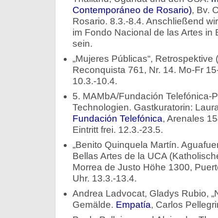
Contemporáneo de Rosario)
, Bv. 
Rosario. 8.3.-8.4. Anschließend w
im Fondo Nacional de las Artes in
sein.
„Mujeres Públicas“, Retrospektive
Reconquista 761, Nr. 14. Mo-Fr 15
10.3.-10.4.
5. MAMbA/Fundación Telefónica-Pr
Technologien. Gastkuratorin: Laur
Fundación Telefónica
, Arenales 15
Eintritt frei. 12.3.-23.5.
„Benito Quinquela Martín. Aguafuer
Bellas Artes de la UCA (Katholische 
Morrea de Justo Höhe 1300, Puert
Uhr. 13.3.-13.4.
Andrea Ladvocat, Gladys Rubio, „
Gemälde.
Empatía
, Carlos Pellegri