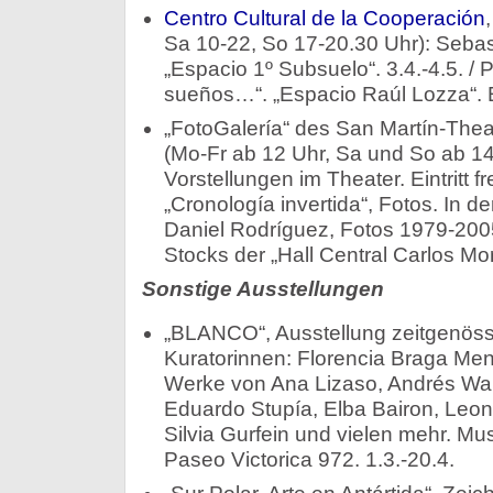
Centro Cultural de la Cooperación
Sa 10-22, So 17-20.30 Uhr): Sebas
„Espacio 1º Subsuelo“. 3.4.-4.5. / P
sueños…“. „Espacio Raúl Lozza“. Er
„FotoGalería“ des San Martín-Thea
(Mo-Fr ab 12 Uhr, Sa und So ab 14
Vorstellungen im Theater. Eintritt f
„Cronología invertida“, Fotos. In der
Daniel Rodríguez, Fotos 1979-200
Stocks der „Hall Central Carlos More
Sonstige Ausstellungen
„BLANCO“, Ausstellung zeitgenöss
Kuratorinnen: Florencia Braga Me
Werke von Ana Lizaso, Andrés Wa
Eduardo Stupía, Elba Bairon, Leon
Silvia Gurfein und vielen mehr. Mu
Paseo Victorica 972. 1.3.-20.4.