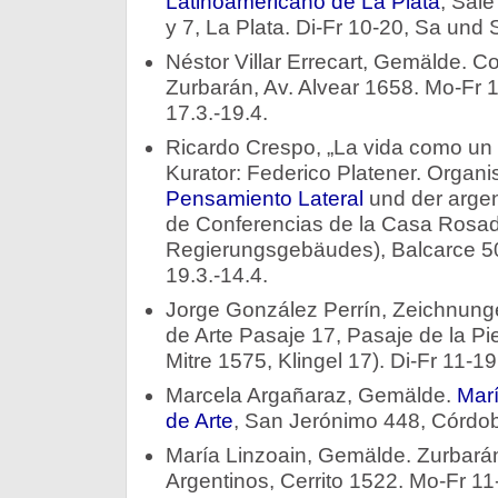
Latinoamericano de La Plata
, Säle
y 7, La Plata. Di-Fr 10-20, Sa und 
Néstor Villar Errecart, Gemälde. C
Zurbarán, Av. Alvear 1658. Mo-Fr 
17.3.-19.4.
Ricardo Crespo, „La vida como un
Kurator: Federico Platener. Organi
Pensamiento Lateral
und der argen
de Conferencias de la Casa Rosad
Regierungsgebäudes), Balcarce 50
19.3.-14.4.
Jorge González Perrín, Zeichnun
de Arte Pasaje 17, Pasaje de la Pi
Mitre 1575, Klingel 17). Di-Fr 11-19
Marcela Argañaraz, Gemälde.
Marí
de Arte
, San Jerónimo 448, Córdob
María Linzoain, Gemälde. Zurbarán 
Argentinos, Cerrito 1522. Mo-Fr 11