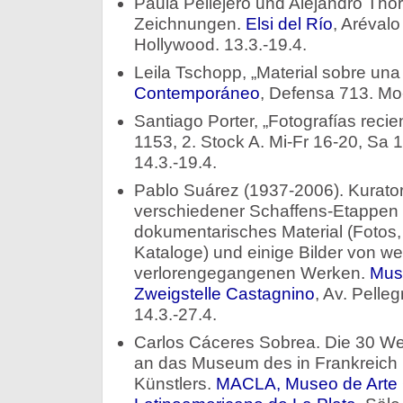
Paula Pellejero und Alejandro Thor
Zeichnungen.
Elsi del Río
, Aréval
Hollywood. 13.3.-19.4.
Leila Tschopp, „Material sobre un
Contemporáneo
, Defensa 713. Mo-
Santiago Porter, „Fotografías recie
1153, 2. Stock A. Mi-Fr 16-20, Sa 
14.3.-19.4.
Pablo Suárez (1937-2006). Kuratori
verschiedener Schaffens-Etappen 
dokumentarisches Material (Fotos, 
Kataloge) und einige Bilder von w
verlorengegangenen Werken.
Mus
Zweigstelle Castagnino
, Av. Pelleg
14.3.-27.4.
Carlos Cáceres Sobrea. Die 30 W
an das Museum des in Frankreich 
Künstlers.
MACLA, Museo de Arte