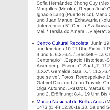
Sofía Hernández Chong Cuy (Mexik
Margolles (Mexiko), Regina José G
Ignacio Lang (Puerto Rico), Mario 
und Juan Manuel Echavarría (Kolum
„Intervención 5“: Cecilia Szalkowicz
Mai. / Tarsila do Amaral, „Viajera“. 
Centro Cultural Recoleta
, Junín 19
und feiertags 10-21 Uhr, Eintritt 1
4 und 5. 6.3.-6.4. / „Beckett – La 
Centenario“. „Espacio Historieta“-Sa
Aisenberg, „Escuela“. Saal „J“. 11.
„LXX“, Gemälde. Saal „C“. 11.3.-6.4
que se ve“, Fotos. Retrospektive 
Gabriel Díaz und Juan Travnik. Cro
Olga Autunno, „Rastros, marcas, hu
und 2. Eröffnung: 8.4., 19 Uhr. Bis 
Museo Nacional de Bellas Artes
(M
1473 (Di-Fr 12.30-19.30, Sa und So 