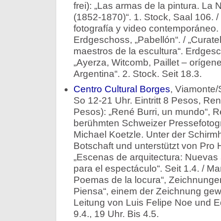
frei): „Las armas de la pintura. La
(1852-1870)“. 1. Stock, Saal 106. /
fotografía y video contemporáneo. F
Erdgeschoss, „Pabellón“. / „Curatel
maestros de la escultura“. Erdgesc
„Ayerza, Witcomb, Paillet – orígene
Argentina“. 2. Stock. Seit 18.3.
Centro Cultural Borges
, Viamonte/
So 12-21 Uhr. Eintritt 8 Pesos, Re
Pesos): „René Burri, un mundo“, R
berühmten Schweizer Pressefotogr
Michael Koetzle. Unter der Schirm
Botschaft und unterstützt von Pro He
„Escenas de arquitectura: Nuevas 
para el espectáculo“. Seit 1.4. / Ma
Poemas de la locura“, Zeichnungen
Piensa“, einem der Zeichnung gewi
Leitung von Luis Felipe Noe und E
9.4., 19 Uhr. Bis 4.5.