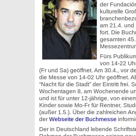
der Fundación
kulturelle Gro
branchenbezog
am 21.4. und 
fort. Die Buc
gesamten 45
Messezentrum
Fürs Publikum
von 14-22 Uhr
(Fr und Sa) geöffnet. Am 30.4., vor de
die Messe von 14-02 Uhr geöffnet. Ab 
“Nacht für die Stadt” der Eintritt frei. 
Wochentagen 8, am Wochenende und
und ist für unter 12-jährige, von ei
Kinder sowie Mo-Fr für Rentner, Stu
(außer 1.5.). Über die zahlreichen A
der
Webseite der Buchmesse
informi
Der in Deutschland lebende Schriftstell