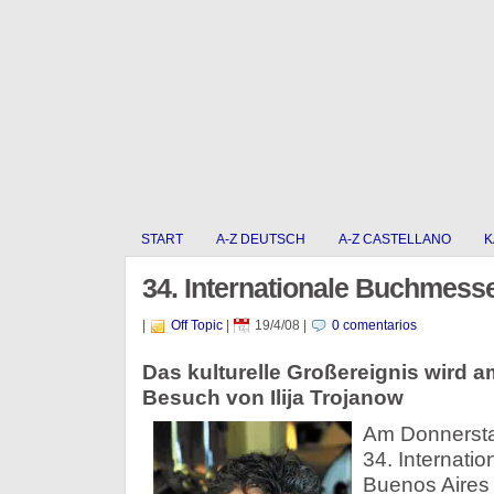
START
A-Z DEUTSCH
A-Z CASTELLANO
K
34. Internationale Buchmess
|
Off Topic
|
19/4/08
|
0 comentarios
Das kulturelle Großereignis wird a
Besuch von Ilija Trojanow
Am Donnerstag
34. Internati
Buenos Aires o