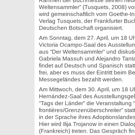
Rahmen der Buchmesse seinen neu
Weltensammler” (Tusquets, 2008) vor
wird gemeinschaftlich vom Goethe-In
Verlag Tusquets, der Frankfurter Bu
Deutschen Botschaft organisiert.
Am Sonntag, dem 27. April, um 18 Uhr,
Victoria Ocampo-Saal des Ausstell
aus “Der Weltensammler” und diskuti
Gabriela Massuh und Alejandro Tanta
findet auf Deutsch und Spanisch statt.
frei, aber es muss der Eintritt beim B
Messegeländes bezahlt werden.
Am Mittwoch, dem 30. April, um 18 Uh
Hernández-Saal des Ausstellungsg
“Tags der Länder” die Veranstaltung
frontières/Grenzenüberschreiter” statt
in der Sprache ihres Adoptionslandes
Hier wird Ilija Trojanow in einen Dialo
(Frankreich) treten. Das Gespräch fin