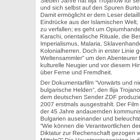
Sieben Jahre hat Ilija Trojanow für 
und sich selbst auf den Spuren Burt
Damit ermöglicht er dem Leser detail
Eindrücke aus der Islamischen Welt,
zu verfallen; es geht um Opiumhandel
Karachi, orientalische Rituale, die B
Imperialismus, Malaria, Sklavenhande
Kolonialherren. Doch in erster Linie g
Weltensammler” um den Abenteurer Bu
kulturelle Neugier und vor diesem H
über Ferne und Fremdheit.
Der Dokumentarfilm “Vorwärts und ni
bulgarische Helden”, den Ilija Troja
dem deutschen Sender ZDF produzie
2007 erstmals ausgestrahlt. Der Film 
der 45 Jahre andauernden kommunist
Bulgarien auseinander und beleucht
“Wie können die Verantwortlichen d
Diktatur zur Rechenschaft gezogen 