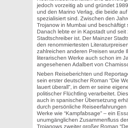
jedoch vorzeitig ab und gründet 198
und den Marino Verlag, die beide auf 
spezialisiert sind. Zwischen den Jah
Trojanow in Mumbai und beschäftigt si
Danach lebte er in Kapstadt und seit
Stadtschreiber ist. Der Mainzer Stadt
den renommiertesten Literaturpreis
zahlreichen anderen Preisen wurde Il
literarischen Werke auch schon im J
angesehenen Adalbert von Chamisso
Neben Reiseberichten und Reportage
sein erster deutscher Roman “Die Wel
lauert überall”, in dem er seine eige
politischer Flüchtling verarbeitet. Di
auch in spanischer Übersetzung erhält
durch persönliche Reiseerfahrungen in
Werke wie “Kampfabsage” – ein Ess
unumgänglichen Zusammenfluss der Ku
Trojanows zweiter großer Roman “De