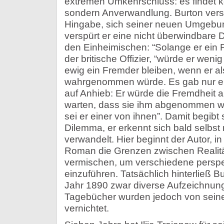
extremen Umkehrschluss: es findet kei
sondern Anverwandlung. Burton versu
Hingabe, sich seiner neuen Umgebu
verspürt er eine nicht überwindbare 
den Einheimischen: “Solange er ein F
der britische Offizier, “würde er weni
ewig ein Fremder bleiben, wenn er a
wahrgenommen würde. Es gab nur ein
auf Anhieb: Er würde die Fremdheit a
warten, dass sie ihm abgenommen wü
sei er einer von ihnen”. Damit begibt 
Dilemma, er erkennt sich bald selbst 
verwandelt. Hier beginnt der Autor, i
Roman die Grenzen zwischen Realität
vermischen, um verschiedene persp
einzuführen. Tatsächlich hinterließ B
Jahr 1890 zwar diverse Aufzeichnung
Tagebücher wurden jedoch von sei
vernichtet.