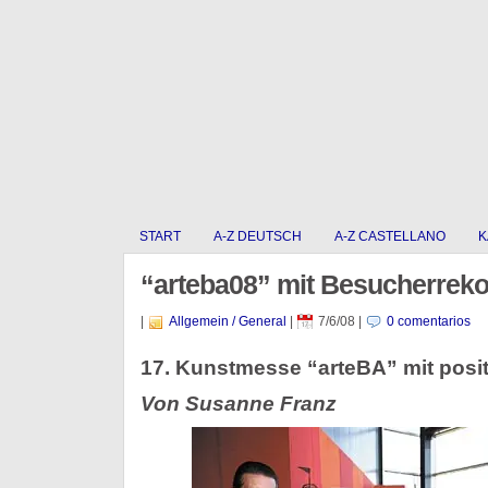
START
A-Z DEUTSCH
A-Z CASTELLANO
K
“arteba08” mit Besucherreko
|
Allgemein / General
|
7/6/08
|
0 comentarios
17. Kunstmesse “arteBA” mit posit
Von Susanne Franz