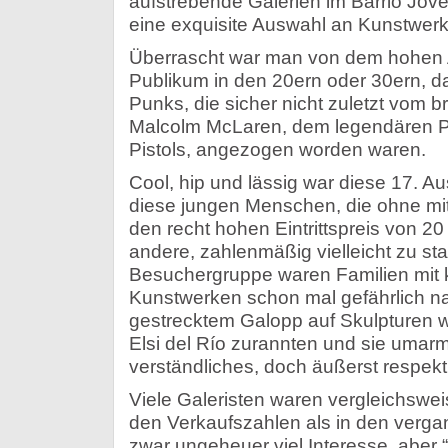
aufstrebende Galerien im Barrio Jove
eine exquisite Auswahl an Kunstwerk
Überrascht war man von dem hohen A
Publikum in den 20ern oder 30ern, d
Punks, die sicher nicht zuletzt vom b
Malcolm McLaren, dem legendären P
Pistols, angezogen worden waren.
Cool, hip und lässig war diese 17. A
diese jungen Menschen, die ohne mi
den recht hohen Eintrittspreis von 20
andere, zahlenmäßig vielleicht zu sta
Besuchergruppe waren Familien mit k
Kunstwerken schon mal gefährlich n
gestrecktem Galopp auf Skulpturen w
Elsi del Río zurannten und sie umarm
verständliches, doch äußerst respekt
Viele Galeristen waren vergleichswei
den Verkaufszahlen als in den verg
zwar ungeheuer viel Interesse, abe