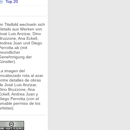
Top 20
Im Titelbild wechseln sich
Details aus Werken von
José Luis Anzizar, Dino
Bruzzone, Ana Eckell,
Andrea Juan und Diego
Perrotta ab (mit
freundlicher
Genehmigung der
Künstler).
La imagen del
encabezado rota al azar
entre detalles de obras
de José Luis Anzizar,
Dino Bruzzone, Ana
Eckell, Andrea Juan y
Diego Perrotta (con el
amable permiso de los
rtistas).