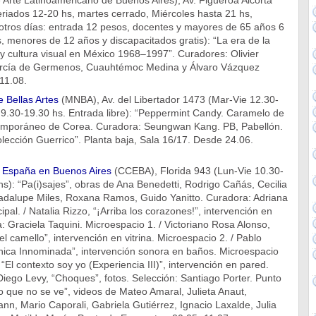
Arte Latinoamericano de Buenos Aires), Av. Figueroa Alcorta
riados 12-20 hs, martes cerrado, Miércoles hasta 21 hs,
 otros días: entrada 12 pesos, docentes y mayores de 65 años 6
, menores de 12 años y discapacitados gratis): “La era de la
 y cultura visual en México 1968–1997”. Curadores: Olivier
García de Germenos, Cuauhtémoc Medina y Álvaro Vázquez
11.08.
 Bellas Artes
(MNBA), Av. del Libertador 1473 (Mar-Vie 12.30-
9.30-19.30 hs. Entrada libre): “Peppermint Candy. Caramelo de
emporáneo de Corea. Curadora: Seungwan Kang. PB, Pabellón.
olección Guerrico”. Planta baja, Sala 16/17. Desde 24.06.
e España en Buenos Aires
(CCEBA), Florida 943 (Lun-Vie 10.30-
s): “Pa(i)sajes”, obras de Ana Benedetti, Rodrigo Cañás, Cecilia
uadalupe Miles, Roxana Ramos, Guido Yanitto. Curadora: Adriana
pal. / Natalia Rizzo, “¡Arriba los corazones!”, intervención en
a: Graciela Taquini. Microespacio 1. / Victoriano Rosa Alonso,
 camello”, intervención en vitrina. Microespacio 2. / Pablo
nica Innominada”, intervención sonora en baños. Microespacio
 “El contexto soy yo (Experiencia III)”, intervención en pared.
Diego Levy, “Choques”, fotos. Selección: Santiago Porter. Punto
o que no se ve”, videos de Mateo Amaral, Julieta Anaut,
nn, Mario Caporali, Gabriela Gutiérrez, Ignacio Laxalde, Julia