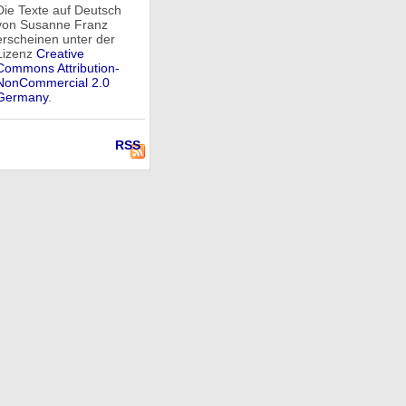
Die Texte auf Deutsch
von Susanne Franz
erscheinen unter der
Lizenz
Creative
Commons Attribution-
NonCommercial 2.0
Germany
.
RSS