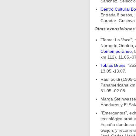
Sánchez. Selecció
Centro Cultural B
Entrada 8 pesos, j
Curador: Gustavo 
Otras exposiciones
“Tema: La Vaca”, m
Norberto Onofrio,
Contemporáneo
, 
km 112). 11.05.-07
Tobias Bruns
, “25
13.05.-13.07.
Raúl Soldi (1905-1
Panamericana km 49
31.05.-02.08.
Marga Steinwasser
Honduras y El Sal
“Emergentes”, exhi
tecnológico produc
España donde se ex
Guijón, y recorrer