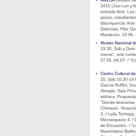
MALBA
(Museo de 
3415 (Jue-Lun y fe
entrada libre. Los
pesos, estudiantes
discrepancia: Arte
Debroise, Pilar 
Mantecón. 19.06.-
Museo Nacional de
19.30, Sab y Dom 
menta”, arte cont
07.05.-06.07. / “C
Centro Cultural d
20, Sab 10.30-14 h
García Ruffini, G
Almada. Sala Princi
vidriera. Propuest
“Donde descansa el
Chimenti, “Anacró
3. / Leila Tschopp,
Microespacio 4. / 
de Encuentro. / “L
Maximiliano Bellma