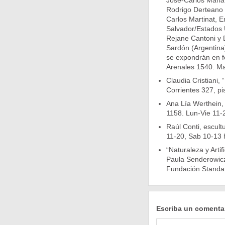
José-Carlos Mariát
Rodrigo Derteano
Carlos Martinat, 
Salvador/Estados 
Rejane Cantoni y 
Sardón (Argentina)
se expondrán en fo
Arenales 1540. Mar
Claudia Cristiani,
Corrientes 327, pi
Ana Lía Werthein, 
1158. Lun-Vie 11-2
Raúl Conti, escult
11-20, Sab 10-13 
“Naturaleza y Arti
Paula Senderowicz
Fundación Standar
Escriba un comenta