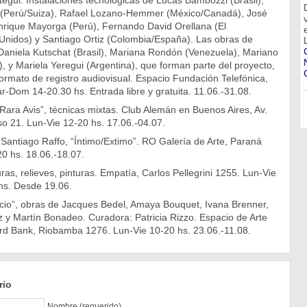
egui. Instalaciones tecnológicas de Lucas Bambozzi (Brasil),
 (Perú/Suiza), Rafael Lozano-Hemmer (México/Canadá), José
Enrique Mayorga (Perú), Fernando David Orellana (El
Unidos) y Santiago Ortiz (Colombia/España). Las obras de
Daniela Kutschat (Brasil), Mariana Rondón (Venezuela), Mariano
, y Mariela Yeregui (Argentina), que forman parte del proyecto,
rmato de registro audiovisual. Espacio Fundación Telefónica,
-Dom 14-20.30 hs. Entrada libre y gratuita. 11.06.-31.08.
 “Rara Avis”, técnicas mixtas. Club Alemán en Buenos Aires, Av.
so 21. Lun-Vie 12-20 hs. 17.06.-04.07.
Santiago Raffo, “Íntimo/Extimo”. RO Galería de Arte, Paraná
0 hs. 18.06.-18.07.
uras, relieves, pinturas. Empatía, Carlos Pellegrini 1255. Lun-Vie
hs. Desde 19.06.
ficio”, obras de Jacques Bedel, Amaya Bouquet, Ivana Brenner,
 y Martín Bonadeo. Curadora: Patricia Rizzo. Espacio de Arte
d Bank, Riobamba 1276. Lun-Vie 10-20 hs. 23.06.-11.08.
rio
Nombre (requerido)