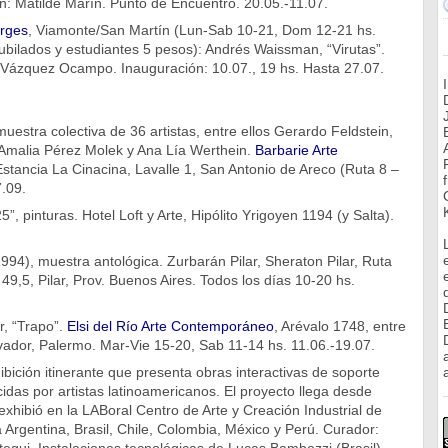
n: Matilde Marín. Punto de Encuentro. 20.05.-11.07.
orges
, Viamonte/San Martín (Lun-Sab 10-21, Dom 12-21 hs.
ubilados y estudiantes 5 pesos): Andrés Waissman, “Virutas”.
Vázquez Ocampo. Inauguración: 10.07., 19 hs. Hasta 27.07.
uestra colectiva de 36 artistas, entre ellos Gerardo Feldstein,
 Amalia Pérez Molek y Ana Lía Werthein.
Barbarie Arte
Estancia La Cinacina, Lavalle 1, San Antonio de Areco (Ruta 8 –
.09.
25”, pinturas. Hotel Loft y Arte, Hipólito Yrigoyen 1194 (y Salta).
994), muestra antológica. Zurbarán Pilar, Sheraton Pilar, Ruta
,5, Pilar, Prov. Buenos Aires. Todos los días 10-20 hs.
, “Trapo”.
Elsi del Río Arte Contemporáneo
, Arévalo 1748, entre
vador, Palermo. Mar-Vie 15-20, Sab 11-14 hs. 11.06.-19.07.
bición itinerante que presenta obras interactivas de soporte
a
idas por artistas latinoamericanos. El proyecto llega desde
hibió en la LABoral Centro de Arte y Creación Industrial de
á Argentina, Brasil, Chile, Colombia, México y Perú. Curador: