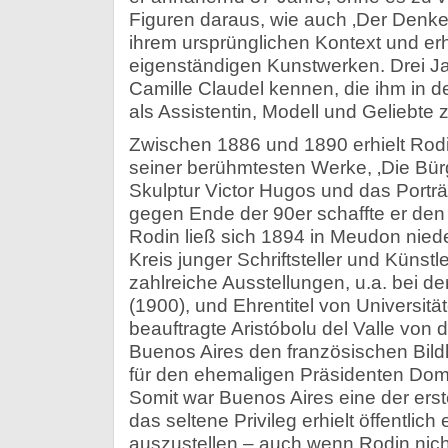
Figuren daraus, wie auch ‚Der Denker’
ihrem ursprünglichen Kontext und er
eigenständigen Kunstwerken. Drei Ja
Camille Claudel kennen, die ihm in 
als Assistentin, Modell und Geliebte z
Zwischen 1886 und 1890 erhielt Rodin
seiner berühmtesten Werke, ‚Die Bürg
Skulptur Victor Hugos und das Portr
gegen Ende der 90er schaffte er den 
Rodin ließ sich 1894 in Meudon niede
Kreis junger Schriftsteller und Künstl
zahlreiche Ausstellungen, u.a. bei de
(1900), und Ehrentitel von Universitä
beauftragte Aristóbolu del Valle von
Buenos Aires den französischen Bil
für den ehemaligen Präsidenten Dom
Somit war Buenos Aires eine der erst
das seltene Privileg erhielt öffentlic
auszustellen – auch wenn Rodin nich