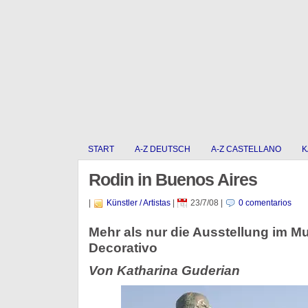
START
A-Z DEUTSCH
A-Z CASTELLANO
K
Rodin in Buenos Aires
|
Künstler / Artistas
|
23/7/08
|
0 comentarios
Mehr als nur die Ausstellung im M
Decorativo
Von Katharina Guderian