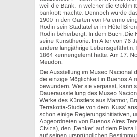
weil die Bank, in welcher die Geldmit
bankrott machte. Dennoch wurde da
1900 in den Gärten von Palermo ein
Rodin sein Stadtatelier im Hôtel Bir
Rodin beherbergt. In dem Buch ‚Die K
seine Kunsttheorie. Im Alter von 76 J
andere langjährige Lebensgefährtin, 
1864 kennengelernt hatte. Am 17. No
Meudon.
Die Ausstellung im Museo Nacional de
die einzige Möglichkeit in Buenos Ai
bewundern. Wer sie verpasst, kann si
Dauerausstellung des Museo Naciona
Werke des Künstlers aus Marmor, Br
Terrakotta-Studie von dem ‚Kuss’ an
schon einige Regierungsinitiativen, 
Abgeordneten von Buenos Aires Tere
Cívica), den ‚Denker’ auf dem Plaza L
auf seinen ursprünglichen Bestimmun