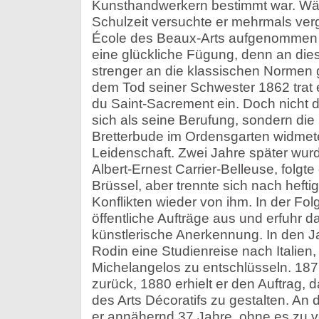
Kunsthandwerkern bestimmt war. Wäh
Schulzeit versuchte er mehrmals ver
École des Beaux-Arts aufgenommen z
eine glückliche Fügung, denn an die
strenger an die klassischen Norme
dem Tod seiner Schwester 1862 trat 
du Saint-Sacrement ein. Doch nicht 
sich als seine Berufung, sondern die 
Bretterbude im Ordensgarten widmete
Leidenschaft. Zwei Jahre später wur
Albert-Ernest Carrier-Belleuse, folg
Brüssel, aber trennte sich nach hefti
Konflikten wieder von ihm. In der Fol
öffentliche Aufträge aus und erfuhr d
künstlerische Anerkennung. In den 
Rodin eine Studienreise nach Italie
Michelangelos zu entschlüsseln. 187
zurück, 1880 erhielt er den Auftrag, 
des Arts Décoratifs zu gestalten. An d
er annähernd 37 Jahre, ohne es zu v