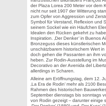
französischen Bildhauers François 
der Plaza Lorea 200 Meter vor dem 
nicht nur seit 1907 der Witterung st
zum Opfer von Aggression und Zerstö
Symbol für Verstand, Reflexion und Stä
seinem Sockel wie ein Häufchen Ele
Idealen den Rücken gekehrt zu haben
Inspiration. ‚Der Denker’ in Buenos Ai
Bronzeguss dieses künstlerischen Me
unschätzbarem historischem Wert in
doch gehen die Passanten an ihm vor
heben. Zur Rodin-Ausstellung im Mu
Decorativo an der Avenida del Liber
allerdings in Scharen.
Alleine am Eröffnungstag, dem 12. Jul
‚La Era de Rodin’ mehr als 2100 Be
Rahmen des historischen Bauwerkes
September dienstags bis sonntags v
von Rodin gezeigt – darunter einige 
‚Der Denker’ (1880) und ‚Der Kuss’ (